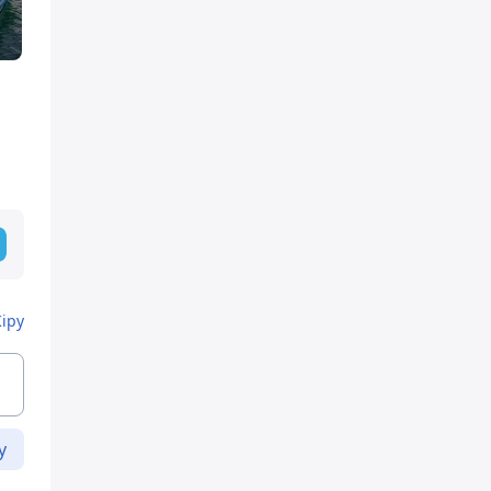
е
Кіру
у