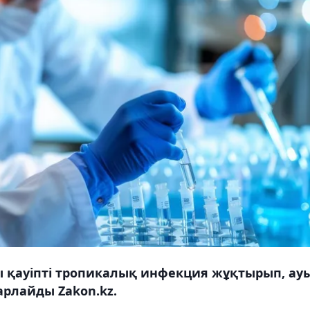
ы қауіпті тропикалық инфекция жұқтырып, ау
арлайды Zakon.kz.