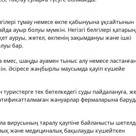
лгілері тұмау немесе өкпе қабынуына ұқсайтынын
йда ауыр болуы мүмкін. Негізгі белгілері қатарын
қет ауруы, жөтел, өкпенің зақымдануы және ішкі
олуы бар.
а емес, шаңды ауамен тыныс алу немесе ластанға
кін. Әсіресе жаңбырлы маусымда қауіп күшейе
 туристерге тек бөтелкедегі суды пайдалануға, ж
ертификатталмаған жануарлар фермаларына баруд
бола вирусының таралу қаупіне байланысты шетелд
рлық және медициналық бақылауды күшейткен