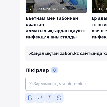
17:04, 23 маусым 2026
13:14, 
Вьетнам мен Габоннан
Ер ад
оралған
тігілг
алматылықтардан қауіпті
өзенге 
инфекция анықталды
инфек
Жаңалықтан zakon.kz сайтында х
Пікірлер
0