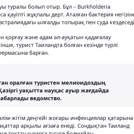
ы туралы болып отыр. Бұл – Burkholderia
а қауіпті жұқпалы дерт. Аталған бактерия негізін
встралиядағы ылғалды топырақ пен суда кездеседі
 қорғау және адам әл-ауқатын қадағалау
інше, турист Таиландта болған кезінде түрлі
 фермасына барған.
тан оралған туристен мелиоидоздың
Қазіргі уақытта науқас ауыр жағдайда
хабарлады ведомство.
лім-жітім деңгейі жоғары инфекциялар қатарына
рақаттар арқылы ағзаға енеді. Сондықтан Таиланд
се тоқтау суларға түсуге болмайды.