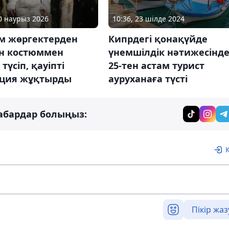
10 наурыз 2026
10:36, 23 шілде 2024
ам жөргектерден
Кипрдегі қонақүйде
ен костюммен
үнемшілдік нәтижесінд
түсіп, қауіпті
25-тен астам турист
ция жұқтырды
ауруханаға түсті
абардар болыңыз:
Пікір жаз