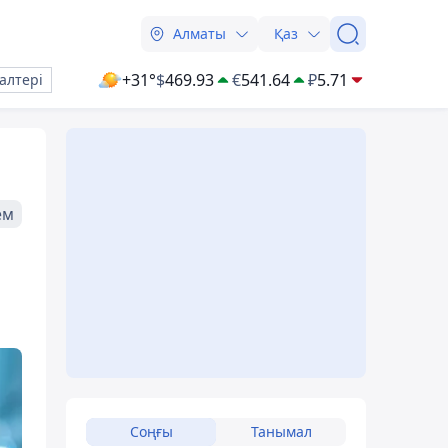
Алматы
Қаз
+31°
$
469.93
€
541.64
₽
5.71
алтері
ем
Соңғы
Танымал