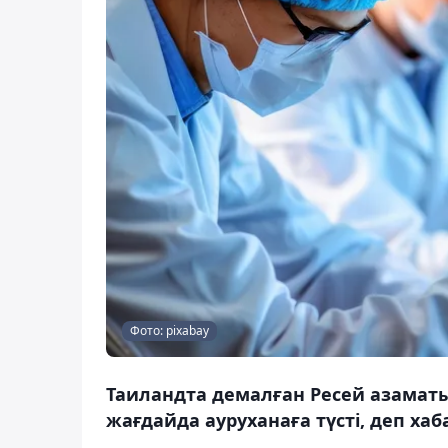
Фото: pixabay
Таиландта демалған Ресей азамат
жағдайда ауруханаға түсті, деп хаб