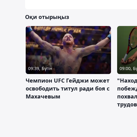
Оқи отырыңыз
09:39, Бүгін
09:00, Б
Чемпион UFC Гейджи может
"Наход
освободить титул ради боя с
побежд
Махачевым
похва
трудов