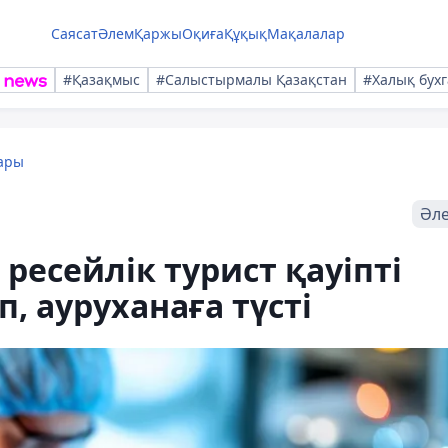
Саясат
Әлем
Қаржы
Оқиға
Құқық
Мақалалар
#Қазақмыс
#Салыстырмалы Қазақстан
#Халық бухг
ары
Әл
ресейлік турист қауіпті
 ауруханаға түсті