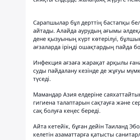
Сарапшылар бұл дерттің бастапқы бе
айтады. Алайда аурудың ағымы әлдеқа
дене қызуының күрт көтерілуі, бұлшы
ағзаларда іріңді ошақтардың пайда б
Инфекция ағзаға жарақат арқылы ған
суды пайдалану кезінде де жұғуы мүм
түседі.
Мамандар Азия елдеріне саяхаттайтын
гигиена талаптарын сақтауға және с
сақ болуға кеңес береді.
Айта кетейік, бұған дейін Таиланд Э
келетін азаматтарға қатысты санита