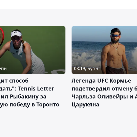
үгін
08:19, Бүгін
ит способ
Легенда UFC Кормье
ать": Tennis Letter
подетвердил отмену 
лил Рыбакину за
Чарльза Оливейры и 
ую победу в Торонто
Царукяна