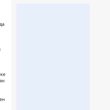
да
н
еке
ан
ен