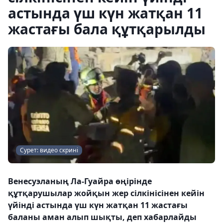
астында үш күн жатқан 11
жастағы бала құтқарылды
Сурет: видео скрині
Венесуэланың Ла-Гуайра өңірінде
құтқарушылар жойқын жер сілкінісінен кейін
үйінді астында үш күн жатқан 11 жастағы
баланы аман алып шықты, деп хабарлайды