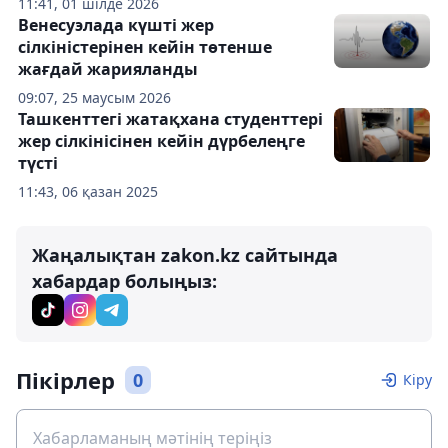
11:41, 01 шілде 2026
Венесуэлада күшті жер
сілкіністерінен кейін төтенше
жағдай жарияланды
09:07, 25 маусым 2026
Ташкенттегі жатақхана студенттері
жер сілкінісінен кейін дүрбелеңге
түсті
11:43, 06 қазан 2025
Жаңалықтан zakon.kz сайтында
хабардар болыңыз:
Пікірлер
0
Кіру