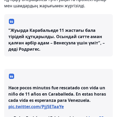
мен шамдардың жарығымен жүргізілді.
"Жуырда Карабальеде 11 жастағы бала
тірідей құтқарылды. Осындай сәтте аман
қалған әрбір адам – Венесуэла үшін үміт", –
деді Родригес.
Hace pocos minutos fue rescatado con vida un
niño de 11 años en Caraballeda. En estas horas
cada vida es esperanza para Venezuela.
pic.twitter.com/Pjj5ETaaYe