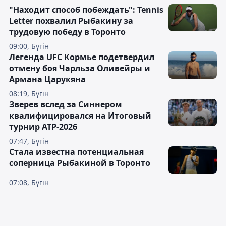
"Находит способ побеждать": Tennis
Letter похвалил Рыбакину за
трудовую победу в Торонто
09:00, Бүгін
Легенда UFC Кормье подетвердил
отмену боя Чарльза Оливейры и
Армана Царукяна
08:19, Бүгін
Зверев вслед за Синнером
квалифицировался на Итоговый
турнир ATP-2026
07:47, Бүгін
Cтала известна потенциальная
соперница Рыбакиной в Торонто
07:08, Бүгін