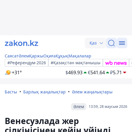
Қаз
Саясат
Әлем
Қаржы
Оқиға
Құқық
Мақалалар
#Референдум-2026
#Қазақстан мақтанышы
+31°
$
469.93
€
541.64
₽
5.71
Басты
Барлық жаңалықтар
Әлем жаңалықтары
Әлем
13:59, 28 маусым 2026
Венесуэлада жер
сілкінісінен кейін үйінді