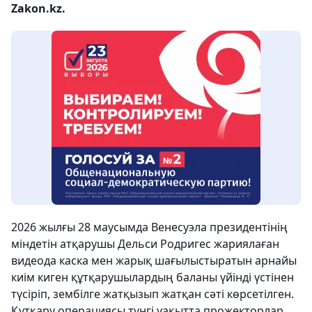
Zakon.kz.
2026 жылғы 28 маусымда Венесуэла президентінің
міндетін атқарушы Дельси Родригес жариялаған
видеода каска мен жарық шағылыстыратын арнайы
киім киген құтқарушылардың баланы үйінді үстінен
түсіріп, зембілге жатқызып жатқан сәті көрсетілген.
Құтқару операциясы түнгі уақытта прожекторлар