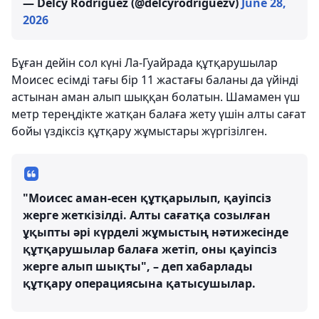
— Delcy Rodríguez (@delcyrodriguezv)
June 28,
2026
Бұған дейін сол күні Ла-Гуайрада құтқарушылар
Моисес есімді тағы бір 11 жастағы баланы да үйінді
астынан аман алып шыққан болатын. Шамамен үш
метр тереңдікте жатқан балаға жету үшін алты сағат
бойы үздіксіз құтқару жұмыстары жүргізілген.
"Моисес аман-есен құтқарылып, қауіпсіз
жерге жеткізілді. Алты сағатқа созылған
ұқыпты әрі күрделі жұмыстың нәтижесінде
құтқарушылар балаға жетіп, оны қауіпсіз
жерге алып шықты", – деп хабарлады
құтқару операциясына қатысушылар.