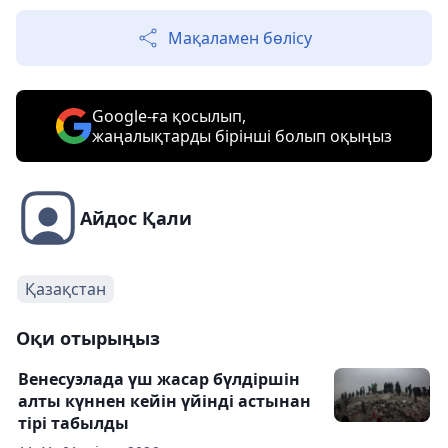
Мақаламен бөлісу
Google-ға қосылып,
жаңалықтарды бірінші болып оқыңыз
Айдос Қали
Қазақстан
Оқи отырыңыз
Венесуэлада үш жасар бүлдіршін
алты күннен кейін үйінді астынан
тірі табылды