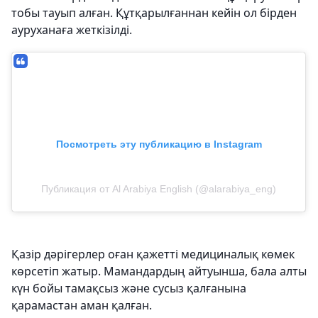
тобы тауып алған. Құтқарылғаннан кейін ол бірден
ауруханаға жеткізілді.
Посмотреть эту публикацию в Instagram
Публикация от Al Arabiya English (@alarabiya_eng)
Қазір дәрігерлер оған қажетті медициналық көмек
көрсетіп жатыр. Мамандардың айтуынша, бала алты
күн бойы тамақсыз және сусыз қалғанына
қарамастан аман қалған.