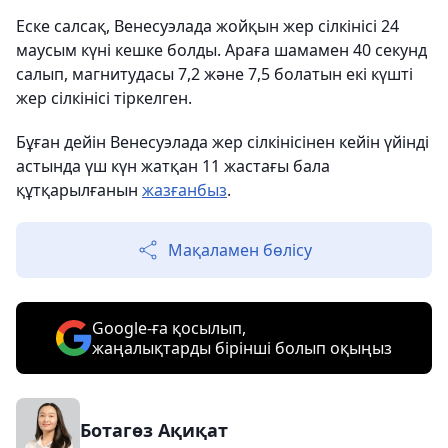
Еске салсақ, Венесуэлада жойқын жер сілкінісі 24
маусым күні кешке болды. Араға шамамен 40 секунд
салып, магнитудасы 7,2 және 7,5 болатын екі күшті
жер сілкінісі тіркелген.
Бұған дейін Венесуэлада жер сілкінісінен кейін үйінді
астында үш күн жатқан 11 жастағы бала
құтқарылғанын
жазғанбыз
.
Мақаламен бөлісу
Google-ға қосылып,
жаңалықтарды бірінші болып оқыңыз
Ботагөз Ақиқат