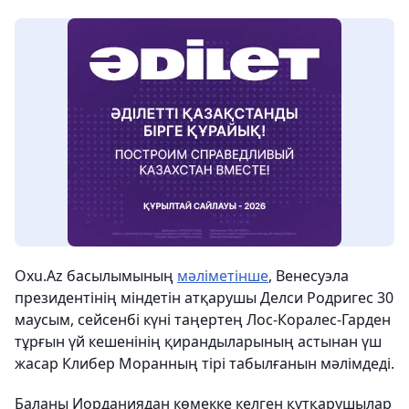
Oxu.Az басылымының
мәліметінше
, Венесуэла
президентінің міндетін атқарушы Делси Родригес 30
маусым, сейсенбі күні таңертең Лос-Коралес-Гарден
тұрғын үй кешенінің қирандыларының астынан үш
жасар Клибер Моранның тірі табылғанын мәлімдеді.
Баланы Иорданиядан көмекке келген құтқарушылар