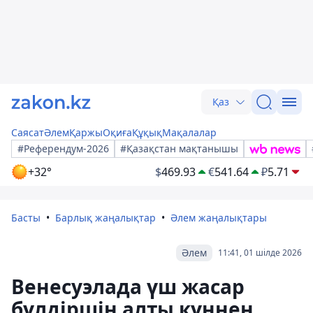
Қаз
Саясат
Әлем
Қаржы
Оқиға
Құқық
Мақалалар
#Референдум-2026
#Қазақстан мақтанышы
+32°
$
469.93
€
541.64
₽
5.71
Басты
Барлық жаңалықтар
Әлем жаңалықтары
Әлем
11:41, 01 шілде 2026
Венесуэлада үш жасар
бүлдіршін алты күннен