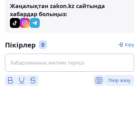
Жаңалықтан zakon.kz сайтында
хабардар болыңыз:
Пікірлер
0
Кіру
Пікір жазу