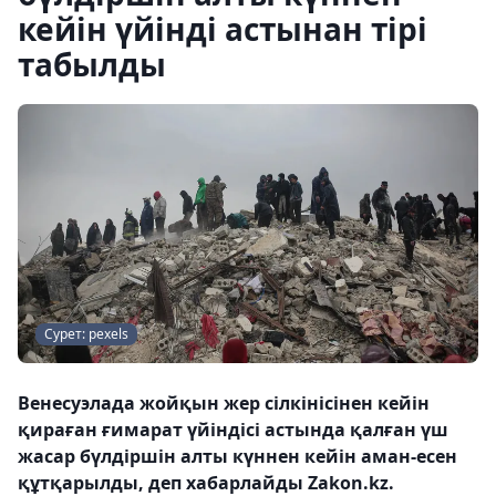
кейін үйінді астынан тірі
табылды
Сурет: pexels
Венесуэлада жойқын жер сілкінісінен кейін
қираған ғимарат үйіндісі астында қалған үш
жасар бүлдіршін алты күннен кейін аман-есен
құтқарылды, деп хабарлайды Zakon.kz.