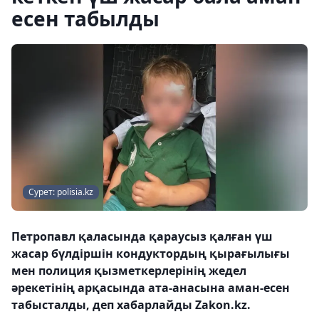
есен табылды
Сурет: polisia.kz
Петропавл қаласында қараусыз қалған үш
жасар бүлдіршін кондуктордың қырағылығы
мен полиция қызметкерлерінің жедел
әрекетінің арқасында ата-анасына аман-есен
табысталды, деп хабарлайды Zakon.kz.