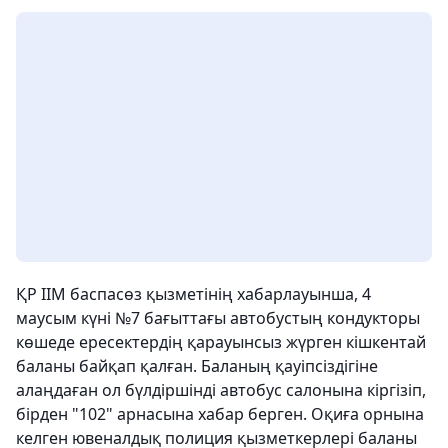
ҚР ІІМ баспасөз қызметінің хабарлауынша, 4
маусым күні №7 бағыттағы автобустың кондукторы
көшеде ересектердің қарауынсыз жүрген кішкентай
баланы байқап қалған. Баланың қауіпсіздігіне
алаңдаған ол бүлдіршінді автобус салонына кіргізіп,
бірден "102" арнасына хабар берген. Оқиға орнына
келген ювеналдық полиция қызметкерлері баланы