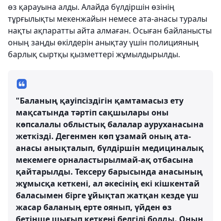
өз қарауына алды. Алайда бүлдіршін өзінің
тұрғылықты мекенжайын немесе ата-анасы туралы
нақты ақпаратты айта алмаған. Осыған байланысты
оның заңды өкілдерін анықтау үшін полицияның
барлық сыртқы қызметтері жұмылдырылды.
"Баланың қауіпсіздігін қамтамасыз ету
мақсатында тәртіп сақшылары оны
көпсалалы облыстық балалар ауруханасына
жеткізді. Дегенмен көп ұзамай оның ата-
анасы анықталып, бүлдіршін медициналық
мекемеге орналастырылмай-ақ отбасына
қайтарылды. Тексеру барысында анасының
жұмысқа кеткені, ал әкесінің екі кішкентай
баласымен бірге ұйықтап жатқан кезде үш
жасар баланың ерте оянып, үйден өз
бетінше шығып кеткені белгілі болды. Оның