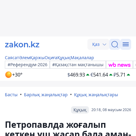
Қаз
Саясат
Әлем
Қаржы
Оқиға
Құқық
Мақалалар
#Референдум-2026
#Қазақстан мақтанышы
+30°
$
469.93
€
541.64
₽
5.71
Басты
Барлық жаңалықтар
Құқық жаңалықтары
Құқық
20:18, 08 маусым 2026
Петропавлда жоғалып
кеткен үш жасар бала аман-