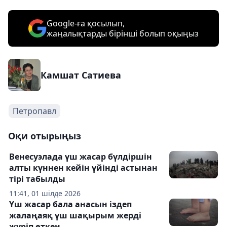
Google-ға қосылып,
жаңалықтарды бірінші болып оқыңыз
Камшат Сатиева
Петропавл
Оқи отырыңыз
Венесуэлада үш жасар бүлдіршін
алты күннен кейін үйінді астынан
тірі табылды
11:41, 01 шілде 2026
Үш жасар бала анасын іздеп
жалаңаяқ үш шақырым жерді
жүріп өткен