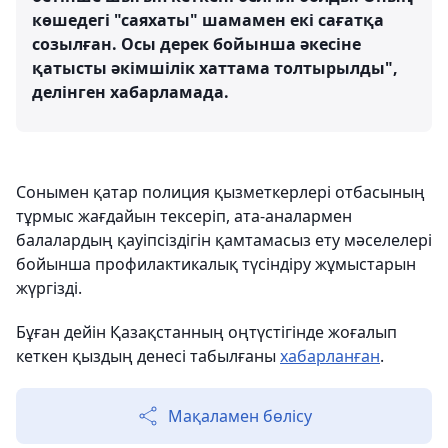
көшедегі "саяхаты" шамамен екі сағатқа
созылған. Осы дерек бойынша әкесіне
қатысты әкімшілік хаттама толтырылды",
делінген хабарламада.
Сонымен қатар полиция қызметкерлері отбасының
тұрмыс жағдайын тексеріп, ата-аналармен
балалардың қауіпсіздігін қамтамасыз ету мәселелері
бойынша профилактикалық түсіндіру жұмыстарын
жүргізді.
Бұған дейін Қазақстанның оңтүстігінде жоғалып
кеткен қыздың денесі табылғаны
хабарланған
.
Мақаламен бөлісу