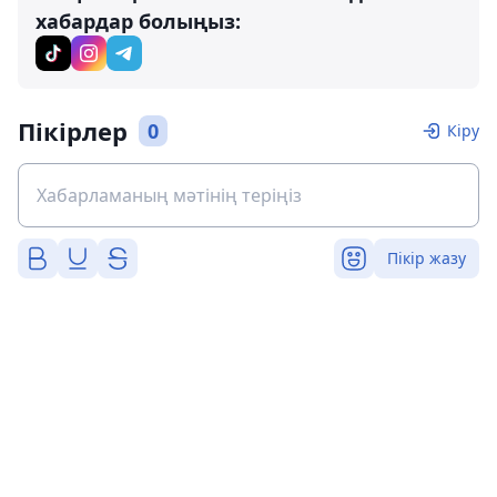
хабардар болыңыз:
Пікірлер
0
Кіру
Пікір жазу