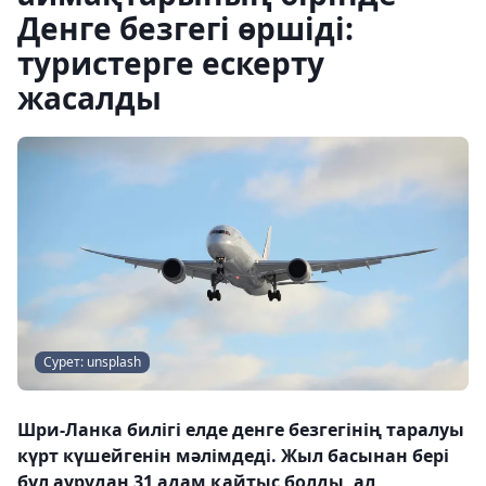
Денге безгегі өршіді:
туристерге ескерту
жасалды
Сурет: unsplash
Шри-Ланка билігі елде денге безгегінің таралуы
күрт күшейгенін мәлімдеді. Жыл басынан бері
бұл аурудан 31 адам қайтыс болды, ал