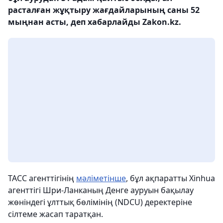
расталған жұқтыру жағдайларының саны 52
мыңнан асты, деп хабарлайды Zakon.kz.
ТАСС агенттігінің
мәліметінше
, бұл ақпаратты Xinhua
агенттігі Шри-Ланканың Денге ауруын бақылау
жөніндегі ұлттық бөлімінің (NDCU) деректеріне
сілтеме жасап таратқан.