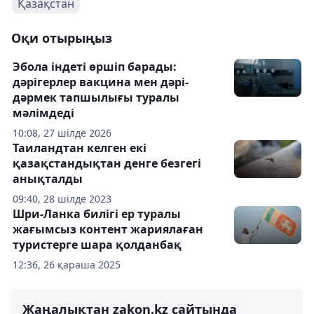
Қазақстан
Оқи отырыңыз
Эбола індеті өршіп барады:
дәрігерлер вакцина мен дәрі-
дәрмек тапшылығы туралы
мәлімдеді
10:08, 27 шілде 2026
Таиландтан келген екі
қазақстандықтан денге безгегі
анықталды
09:40, 28 шілде 2023
Шри-Ланка билігі ер туралы
жағымсыз контент жариялаған
туристерге шара қолданбақ
12:36, 26 қараша 2025
Жаңалықтан zakon.kz сайтында