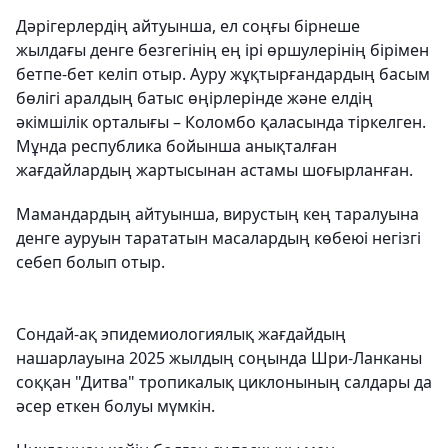
Дәрігерлердің айтуынша, ел соңғы бірнеше
жылдағы денге безгегінің ең ірі өршулерінің бірімен
бетпе-бет келіп отыр. Ауру жұқтырғандардың басым
бөлігі аралдың батыс өңірлерінде және елдің
әкімшілік орталығы – Коломбо қаласында тіркелген.
Мұнда республика бойынша анықталған
жағдайлардың жартысынан астамы шоғырланған.
Мамандардың айтуынша, вирустың кең таралуына
денге ауруын тарататын масалардың көбеюі негізгі
себеп болып отыр.
Сондай-ақ эпидемиологиялық жағдайдың
нашарлауына 2025 жылдың соңында Шри-Ланканы
соққан "Дитва" тропикалық циклонының салдары да
әсер еткен болуы мүмкін.