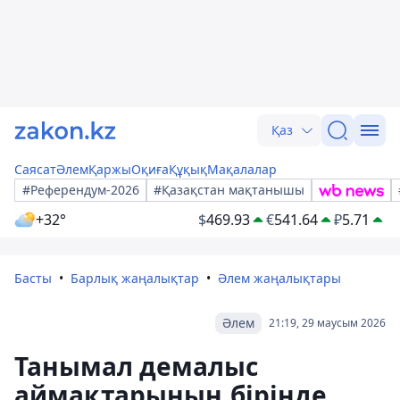
Қаз
Саясат
Әлем
Қаржы
Оқиға
Құқық
Мақалалар
#Референдум-2026
#Қазақстан мақтанышы
+32°
$
469.93
€
541.64
₽
5.71
Басты
Барлық жаңалықтар
Әлем жаңалықтары
Әлем
21:19, 29 маусым 2026
Танымал демалыс
аймақтарының бірінде