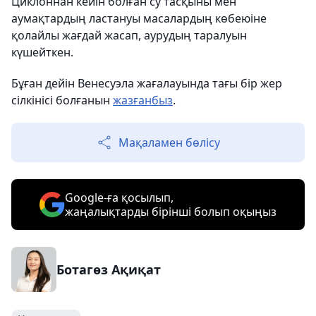
Циклоннан кейін болған су тасқыны мен
аумақтардың ластануы масалардың көбеюіне
қолайлы жағдай жасап, аурудың таралуын
күшейткен.
Бұған дейін Венесуэла жағалауында тағы бір жер
сілкінісі болғанын
жазғанбыз
.
Мақаламен бөлісу
Google-ға қосылып,
жаңалықтарды бірінші болып оқыңыз
Ботагөз Ақиқат