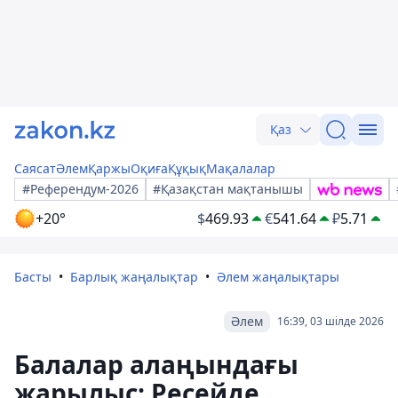
Қаз
Саясат
Әлем
Қаржы
Оқиға
Құқық
Мақалалар
#Референдум-2026
#Қазақстан мақтанышы
+20°
$
469.93
€
541.64
₽
5.71
Басты
Барлық жаңалықтар
Әлем жаңалықтары
Әлем
16:39, 03 шілде 2026
Балалар алаңындағы
жарылыс: Ресейде