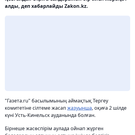
алды, деп хабарлайды Zakon.kz.
"Газета.ru" басылымының аймақтық Тергеу
комитетіне сілтеме жасап
жазуынша
, оқиға 2 шілде
күні Усть-Кинельск ауданында болған.
Бірнеше жасөспірім аулада ойнап жүрген