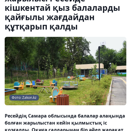
кішкентай қыз балаларды
қайғылы жағдайдан
құтқарып қалды
Фото: Zakon.kz
Ресейдің Самара облысында балалар алаңында
болған жарылыстан кейін қылмыстық іс
қозғалды. Оқиға салдарынан бір әйел жарақат