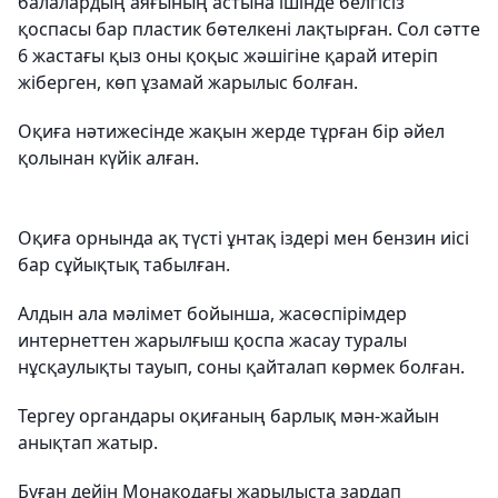
балалардың аяғының астына ішінде белгісіз
қоспасы бар пластик бөтелкені лақтырған. Сол сәтте
6 жастағы қыз оны қоқыс жәшігіне қарай итеріп
жіберген, көп ұзамай жарылыс болған.
Оқиға нәтижесінде жақын жерде тұрған бір әйел
қолынан күйік алған.
Оқиға орнында ақ түсті ұнтақ іздері мен бензин иісі
бар сұйықтық табылған.
Алдын ала мәлімет бойынша, жасөспірімдер
интернеттен жарылғыш қоспа жасау туралы
нұсқаулықты тауып, соны қайталап көрмек болған.
Тергеу органдары оқиғаның барлық мән-жайын
анықтап жатыр.
Бұған дейін Монакодағы жарылыста зардап