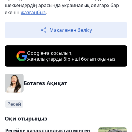
шеккендердің арасында украиналық олигарх бар
екенін
жазғанбыз
.
Мақаламен бөлісу
Google-ға қосылып,
жаңалықтарды бірінші болып оқыңыз
Ботагөз Ақиқат
Ресей
Оқи отырыңыз
Ресейде қазақстандықтар мінген