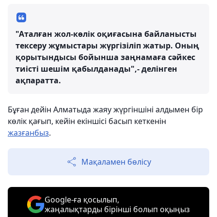
"Аталған жол-көлік оқиғасына байланысты
тексеру жұмыстары жүргізіліп жатыр. Оның
қорытындысы бойынша заңнамаға сәйкес
тиісті шешім қабылданады",- делінген
ақпаратта.
Бұған дейін Алматыда жаяу жүргіншіні алдымен бір
көлік қағып, кейін екіншісі басып кеткенін
жазғанбыз
.
Мақаламен бөлісу
Google-ға қосылып,
жаңалықтарды бірінші болып оқыңыз