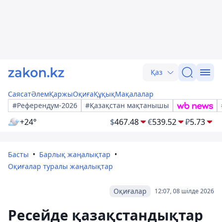
Қаз
Саясат
Әлем
Қаржы
Оқиға
Құқық
Мақалалар
#Референдум-2026
#Қазақстан мақтанышы
+24°
$
467.48
€
539.52
₽
5.73
Басты
Барлық жаңалықтар
Оқиғалар туралы жаңалықтар
Оқиғалар
12:07, 08 шілде 2026
Ресейде қазақстандықтар