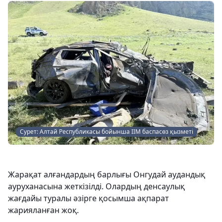
Сурет: Алтай Республикасы бойынша ІІМ баспасөз қызметі
Жарақат алғандардың барлығы Онгудай аудандық
ауруханасына жеткізілді. Олардың денсаулық
жағдайы туралы әзірге қосымша ақпарат
жарияланған жоқ.