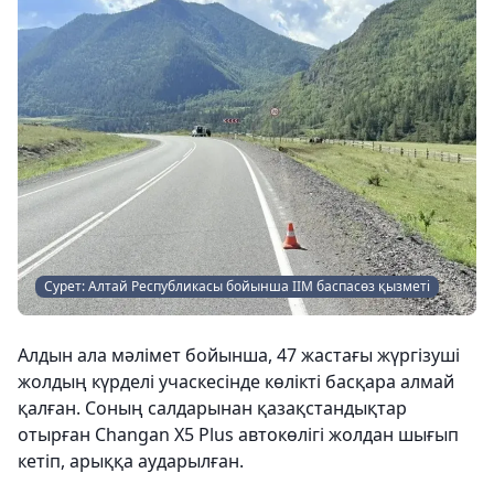
Сурет: Алтай Республикасы бойынша ІІМ баспасөз қызметі
Алдын ала мәлімет бойынша, 47 жастағы жүргізуші
жолдың күрделі учаскесінде көлікті басқара алмай
қалған. Соның салдарынан қазақстандықтар
отырған Changan X5 Plus автокөлігі жолдан шығып
кетіп, арыққа аударылған.