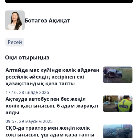
Ботагөз Ақиқат
Ресей
Оқи отырыңыз
Алтайда мас күйінде көлік айдаған
ресейлік әйелдің кесірінен екі
қазақстандық қаза тапты
17:16, 28 шілде 2026
Ақтауда автобус пен бес жеңіл
көлік қақтығысып, 6 адам жарақат
алды
09:57, 29 маусым 2025
СҚО-да трактор мен жеңіл көлік
соқтығысып, үш адам қаза тапты