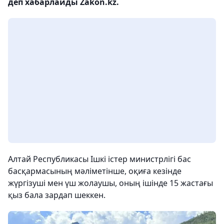
деп хабарлайды Zakon.kz.
Алтай Республикасы Ішкі істер министрлігі бас
басқармасының мәліметінше, оқиға кезінде
жүргізуші мен үш жолаушы, оның ішінде 15 жастағы
қыз бала зардап шеккен.