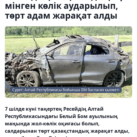
мінген көлік аударылып,
төрт адам жарақат алды
Сурет: Алтай Республикасы бойынша ІІМ баспасөз қызметі
7 шілде күні таңертең Ресейдің Алтай
Республикасындағы Белый Бом ауылының
маңында жол-көлік оқиғасы болып,
салдарынан төрт қазақстандық жарақат алды,