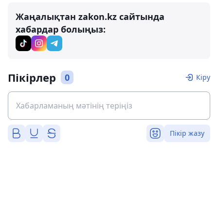
Жаңалықтан zakon.kz сайтында
хабардар болыңыз:
Пікірлер
0
Кіру
Пікір жазу