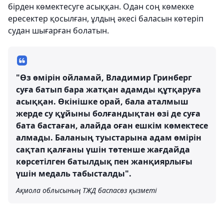
бірден көмектесуге асыққан. Одан соң көмекке
ересектер қосылған, ұлдың әкесі баласын көтеріп
судан шығарған болатын.
"Өз өмірін ойламай, Владимир Гринберг
суға батып бара жатқан адамды құтқаруға
асыққан. Өкінішке орай, бала аталмыш
жерде су құйыны болғандықтан өзі де суға
бата бастаған, алайда оған ешкім көмектесе
алмады. Баланың туыстарына адам өмірін
сақтап қалғаны үшін төтенше жағдайда
көрсетілген батылдық пен жанқиярлығы
үшін медаль табысталды".
Ақмола облысының ТЖД баспасөз қызметі