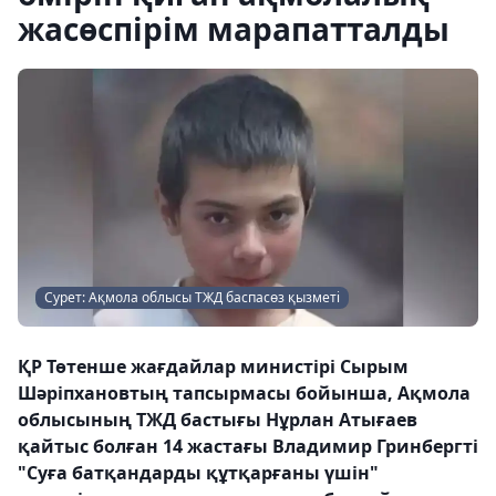
жасөспірім марапатталды
Сурет: Ақмола облысы ТЖД баспасөз қызметі
ҚР Төтенше жағдайлар министірі Сырым
Шәріпхановтың тапсырмасы бойынша, Ақмола
облысының ТЖД бастығы Нұрлан Атығаев
қайтыс болған 14 жастағы Владимир Гринбергті
"Суға батқандарды құтқарғаны үшін"