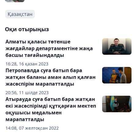
Қазақстан
Оқи отырыңыз
Алматы қаласы төтенше
жағдайлар департаментіне жаңа
басшы тағайындалды
16:28, 16 қазан 2023
Петропавлда суға батып бара
жатқан баланы аман алып қалған
жасөспірім марапатталды
20:56, 11 шілде 2023
Атырауда суға батып бара жатқан
екі жасөспірімді құтқарған мектеп
оқушысы медальмен
марапатталды
14:08, 07 желтоқсан 2022