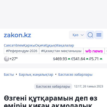
Қаз
Саясат
Әлем
Қаржы
Оқиға
Құқық
Мақалалар
#Референдум-2026
#Қазақстан мақтанышы
+27°
$
469.93
€
541.64
₽
5.71
Басты
Барлық жаңалықтар
Баспасөз хабарлары
Баспасөз хабарлары
12:17, 26 тамыз 2023
Өзгені құтқарамын деп өз
өмірін қиған ақмолалық