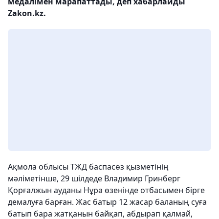
медалімен марапаттады, деп хабарлайды
Zakon.kz.
Ақмола облысы ТЖД баспасөз қызметінің
мәліметінше, 29 шілдеде Владимир Гринберг
Қорғалжын ауданы Нұра өзенінде отбасымен бірге
демалуға барған. Жас батыр 12 жасар баланың суға
батып бара жатқанын байқап, абдырап қалмай,