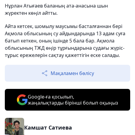
Нұрлан Атығаев баланың ата-анасына шын
жүректен көңіл айтты.
Айта кетсек, шомылу маусымы басталғаннан бері
Ақмола облысының су айдындарында 13 адам суға
батып кеткен, оның ішінде 5 бала бар. Ақмола
облысының ТЖД өңір тұрғындарына судағы жүріс-
тұрыс ережелерін сақтау қажеттігін еске салады.
Мақаламен бөлісу
Google-ға қосылып,
жаңалықтарды бірінші болып оқыңыз
Камшат Сатиева