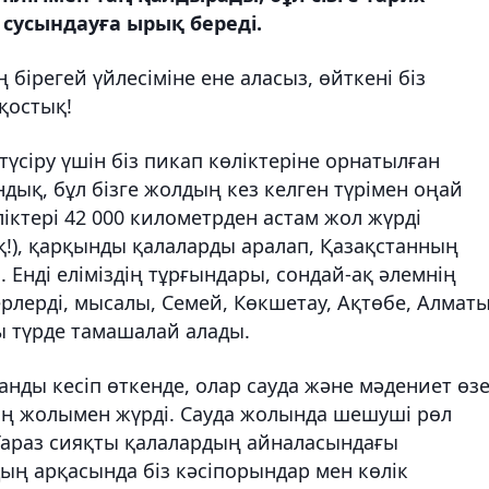
 сусындауға ырық береді.
ң бірегей үйлесіміне ене аласыз, өйткені біз
 қостық!
үсіру үшін біз пикап көліктеріне орнатылған
дық, бұл бізге жолдың кез келген түрімен оңай
өліктері 42 000 километрден астам жол жүрді
!), қарқынды қалаларды аралап, Қазақстанның
Енді еліміздің тұрғындары, сондай-ақ әлемнің
жерлерді, мысалы, Семей, Көкшетау, Ақтөбе, Алматы
ы түрде тамашалай алады.
станды кесіп өткенде, олар сауда және мәдениет өзе
нің жолымен жүрді. Сауда жолында шешуші рөл
Тараз сияқты қалалардың айналасындағы
ың арқасында біз кәсіпорындар мен көлік