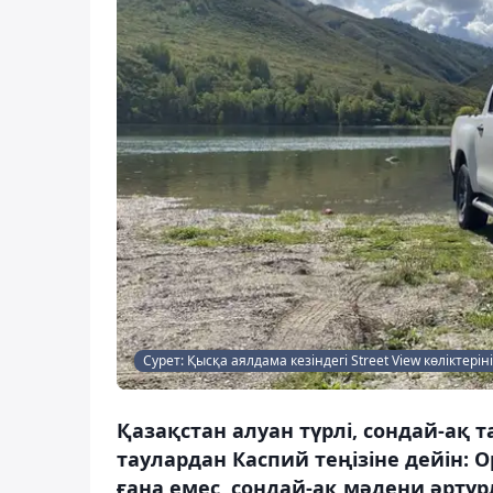
Сурет: Қысқа аялдама кезіндегі Street View көліктеріні
Қазақстан алуан түрлі, сондай-ақ
таулардан Каспий теңізіне дейін: О
ғана емес, сондай-ақ мәдени әртүрл