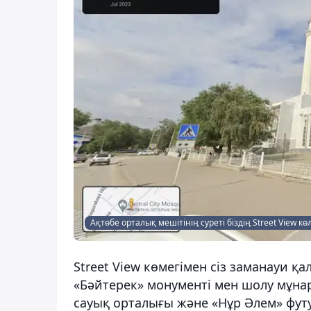
Ақтөбе орталық мешітінің суреті біздің Street View көл
Street View көмегімен сіз заманауи қ
«Бәйтерек» монументі мен шолу мұна
сауық орталығы және «Нұр Әлем» фу