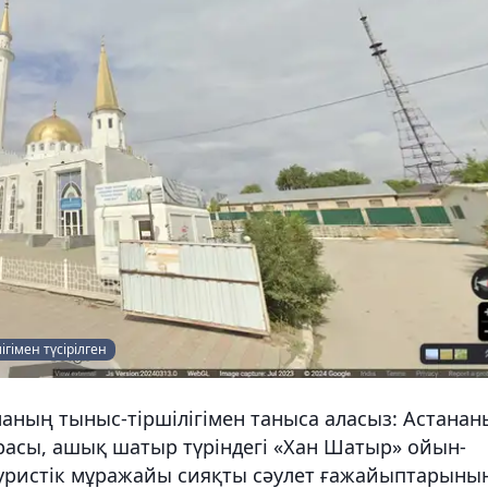
ігімен түсірілген
аланың тыныс-тіршілігімен таныса аласыз: Астана
расы, ашық шатыр түріндегі «Хан Шатыр» ойын-
туристік мұражайы сияқты сәулет ғажайыптарыны