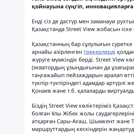
қойнауына сүңгіп, инновацияларға
Енді сіз де дәстүр мен заманауи рухты
Қазақстанда Street View жобасын іске
Қазақстанның бар сұлулығын суретке т
арнайы әзірленген
трекерлерді
қолдан
жүруге мүмкіндік берді. Street View к
(экватордың ұзындығынан да ұзағырақ
таңғажайып пейзаждарын аралап өтті. 
түкпір-түкпіріндегі адамдар әртүрлі 
Қонаев және т.б. қалаларды виртуалд
Біздің Street View көліктеріміз Қазақ
болған Ұлы Жібек жолы саудагерлері
атқарған Сары-Ағаш, Шымкент және 
маршруттардың кескіндерін жаңартуд