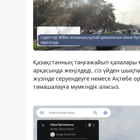
Суреттер Жібек жолының қалай дамығанын және бүгін
көрсетеді.
Қазақстанның таңғажайып қалалары ме
арқасында жеңілдеді, сіз үйден шықп
жүзінде серуендеуге немесе Ақтөбе о
тамашалауға мүмкіндік аласыз.