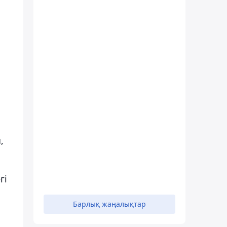
,
гі
Барлық жаңалықтар