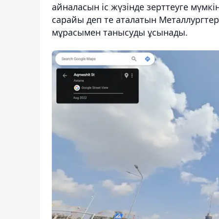
айналасын іс жүзінде зерттеуге мүмкін
сарайы деп те аталатын Металлургте
мұрасымен танысуды ұсынады.