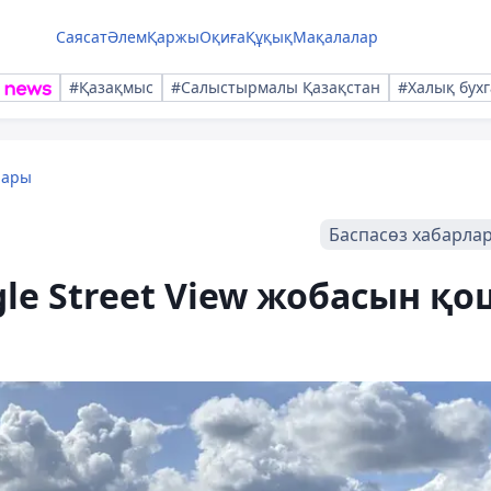
Саясат
Әлем
Қаржы
Оқиға
Құқық
Мақалалар
#Қазақмыс
#Салыстырмалы Қазақстан
#Халық бухг
лары
Баспасөз хабарла
le Street View жобасын қо