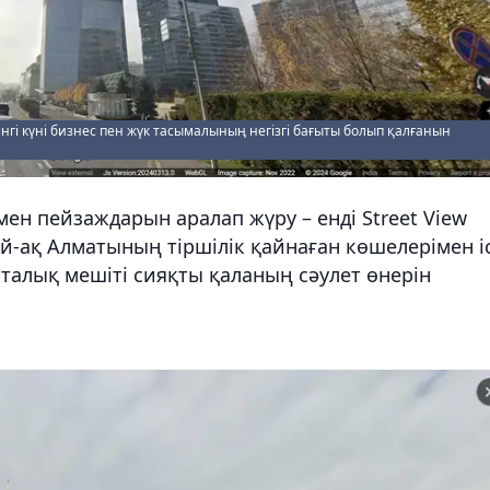
гі күні бизнес пен жүк тасымалының негізгі бағыты болып қалғанын
н пейзаждарын аралап жүру – енді Street View
ай-ақ Алматының тіршілік қайнаған көшелерімен і
рталық мешіті сияқты қаланың сәулет өнерін