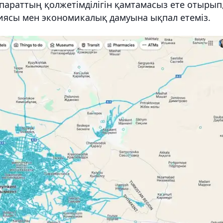
қпараттың қолжетімділігін қамтамасыз ете отырып
ясы мен экономикалық дамуына ықпал етеміз.