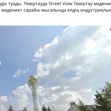
дік туады. Теміртауда Street View Теміртау мәдени
р мәдениет сарайы мысалында елдің индустриялы