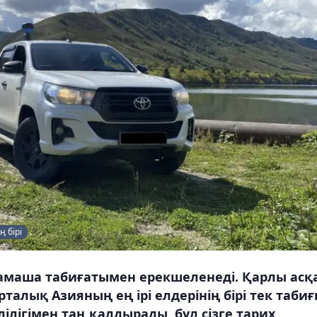
ң бірі
 тамаша табиғатымен ерекшеленеді. Қарлы асқ
рталық Азияның ең ірі елдерінің бірі тек табиғ
ілігімен таң қалдырады, бұл сізге тарих