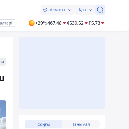
Алматы
Қаз
+29°
$
467.48
€
539.52
₽
5.73
алтері
ры
ш
Соңғы
Танымал