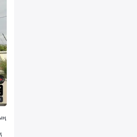
ның
ң