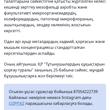
талаптарына сәйкестігіне қатысты жүргізілген келесі
кешенді зерттеу мезофильді аэробты және
факультативті микроорганизмдердің,
колиформдардың, патогенді микрофлораның,
ашытқылардың, зеңдер көлемінің жоқтығын
көрсетті.
Одан әрі ауыр металдардың кадмий, қорғасын және
мышьяк концентрациясы стандартталған
көрсеткіштерден аспайды.
Оның айтуынша, ҚР "Тұтынушылардың құқықтарын
қорғау туралы" заңының 25-бабына сәйкес, мұндай
бұзушылықтарға жол берілмеуі тиіс.
Осыған ұқсас сұрақтар бойынша 87054222739
байланыс нөміріне немесе Instagram-дағы
OZPP.KZ
парақшасына хабарласуға болады.