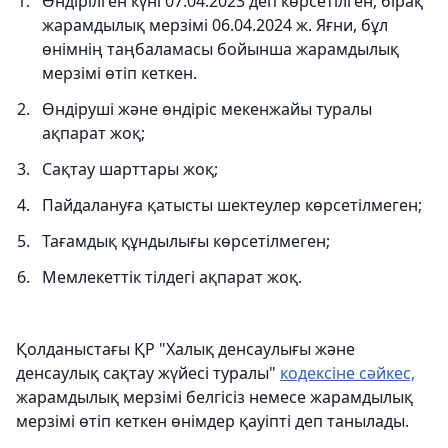
Өндірілген күні 07.04.2023 деп көрсетілген, бірақ
жарамдылық мерзімі 06.04.2024 ж. Яғни, бұл
өнімнің таңбаламасы бойынша жарамдылық
мерзімі өтіп кеткен.
Өндіруші және өндіріс мекенжайы туралы
ақпарат жоқ;
Сақтау шарттары жоқ;
Пайдалануға қатысты шектеулер көрсетілмеген;
Тағамдық құндылығы көрсетілмеген;
Мемлекеттік тілдегі ақпарат жоқ.
Қолданыстағы ҚР "Халық денсаулығы және
денсаулық сақтау жүйесі туралы"
кодексіне сәйкес,
жарамдылық мерзімі белгісіз немесе жарамдылық
мерзімі өтіп кеткен өнімдер қауіпті деп танылады.