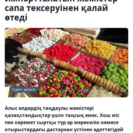
сапа тексеруінен қалай
өтеді
Сурет: pxhere
Алыс елдердің таңдаулы жемістері
қазақстандықтар үшін таңсық емес. Хош иіс
пен керемет сыртқы түр әр мерекелік немесе
отырыстардағы дастархан үстінен әдеттегідей