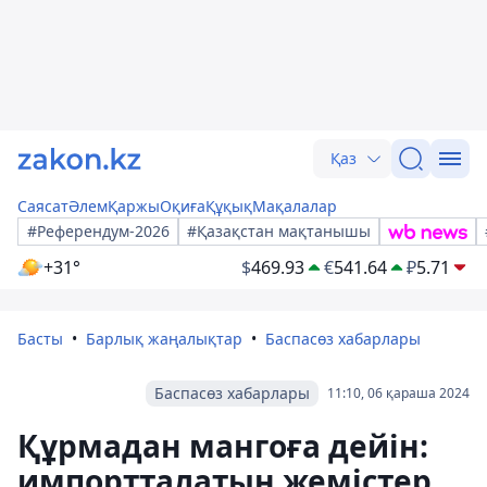
Қаз
Саясат
Әлем
Қаржы
Оқиға
Құқық
Мақалалар
#Референдум-2026
#Қазақстан мақтанышы
+31°
$
469.93
€
541.64
₽
5.71
Басты
Барлық жаңалықтар
Баспасөз хабарлары
Баспасөз хабарлары
11:10, 06 қараша 2024
Құрмадан мангоға дейін:
импортталатын жемістер