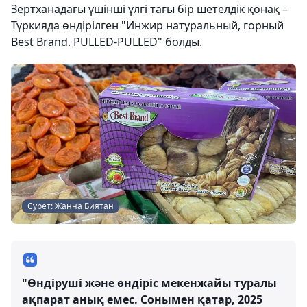
Зертханадағы үшінші үлгі тағы бір шетелдік қонақ –
Түркияда өндірілген "Инжир натуральный, горный
Best Brand. PULLED-PULLED" болды.
Сурет: Жанна Биятан
"Өндіруші және өндіріс мекенжайы туралы
ақпарат анық емес. Сонымен қатар, 2025