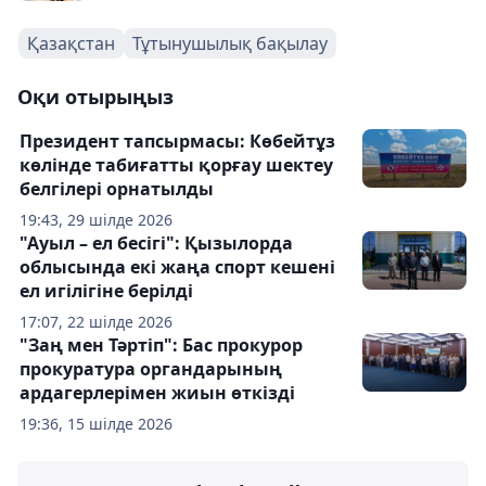
Қазақстан
Тұтынушылық бақылау
Оқи отырыңыз
Президент тапсырмасы: Көбейтұз
көлінде табиғатты қорғау шектеу
белгілері орнатылды
19:43, 29 шілде 2026
"Ауыл – ел бесігі": Қызылорда
облысында екі жаңа спорт кешені
ел игілігіне берілді
17:07, 22 шілде 2026
"Заң мен Тәртіп": Бас прокурор
прокуратура органдарының
ардагерлерімен жиын өткізді
19:36, 15 шілде 2026