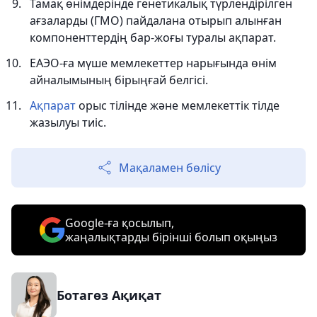
Тамақ өнімдерінде генетикалық түрлендірілген
ағзаларды (ГМО) пайдалана отырып алынған
компоненттердің бар-жоғы туралы ақпарат.
ЕАЭО-ға мүше мемлекеттер нарығында өнім
айналымының бірыңғай белгісі.
Ақпарат
орыс тілінде және мемлекеттік тілде
жазылуы тиіс.
Мақаламен бөлісу
Google-ға қосылып,
жаңалықтарды бірінші болып оқыңыз
Ботагөз Ақиқат