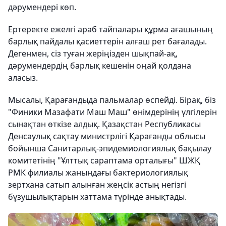
дәрумендері көп.
Ертеректе ежелгі араб тайпалары құрма ағашының
барлық пайдалы қасиеттерін алғаш рет бағалады.
Дегенмен, сіз туған жеріңізден шықпай-ақ,
дәрумендердің барлық кешенін оңай қолдана
аласыз.
Мысалы, Қарағандыда пальмалар өспейді. Бірақ, біз
"Финики Мазафати Маш Маш" өнімдерінің үлгілерін
сынақтан өткізе алдық. Қазақстан Республикасы
Денсаулық сақтау министрлігі Қарағанды ​​облысы
бойынша Санитарлық-эпидемиологиялық бақылау
комитетінің "Ұлттық сараптама орталығы" ШЖҚ
РМК филиалы жанындағы бактериологиялық
зертхана сатып алынған жеңсік астың негізгі
бұзушылықтарын хаттама түрінде анықтады.