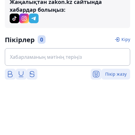
Жаңалықтан zakon.kz сайтында
хабардар болыңыз:
Пікірлер
0
Кіру
Пікір жазу