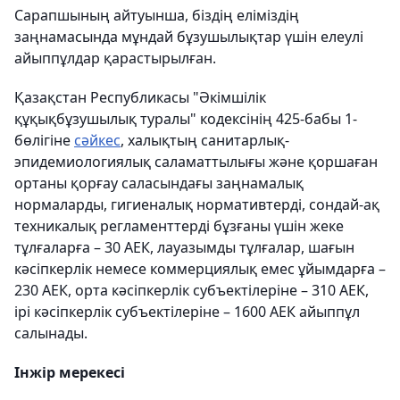
Сарапшының айтуынша, біздің еліміздің
заңнамасында мұндай бұзушылықтар үшін елеулі
айыппұлдар қарастырылған.
Қазақстан Республикасы "Әкімшілік
құқықбұзушылық туралы" кодексінің 425-бабы 1-
бөлігіне
сәйкес
, халықтың санитарлық-
эпидемиологиялық саламаттылығы және қоршаған
ортаны қорғау саласындағы заңнамалық
нормаларды, гигиеналық нормативтерді, сондай-ақ
техникалық регламенттерді бұзғаны үшін жеке
тұлғаларға – 30 АЕК, лауазымды тұлғалар, шағын
кәсіпкерлік немесе коммерциялық емес ұйымдарға –
230 АЕК, орта кәсіпкерлік субъектілеріне – 310 АЕК,
ірі кәсіпкерлік субъектілеріне – 1600 АЕК айыппұл
салынады.
Інжір мерекесі