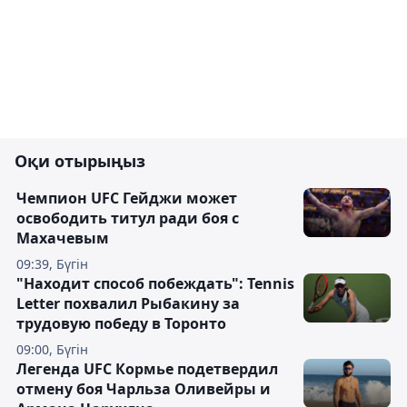
Оқи отырыңыз
Чемпион UFC Гейджи может
освободить титул ради боя с
Махачевым
09:39, Бүгін
"Находит способ побеждать": Tennis
Letter похвалил Рыбакину за
трудовую победу в Торонто
09:00, Бүгін
Легенда UFC Кормье подетвердил
отмену боя Чарльза Оливейры и