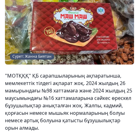
Сурет: Жанна Биятан
"МОТҚҚҚ" ҚБ сарапшыларының ақпаратынша,
мемлекеттік тілдегі ақпарат жоқ. 2024 жылдың 26
мамырындағы №98 хаттамаға және 2024 жылдың 25
маусымындағы №16 хаттамаларына сәйкес өрескел
бұзушылықтар анықталған жоқ. Жалпы, кадмий,
қорғасын немесе мышьяк нормаларының болуы
немесе артық болуына қатысты бұзушылықтар
орын алмады.