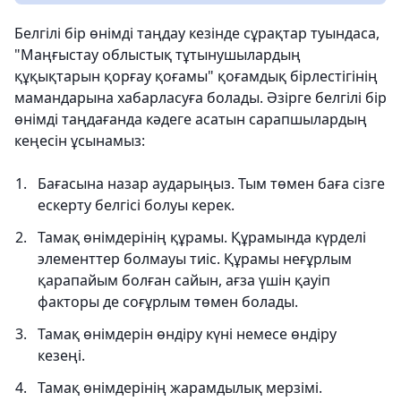
Белгілі бір өнімді таңдау кезінде сұрақтар туындаса,
"Маңғыстау облыстық тұтынушылардың
құқықтарын қорғау қоғамы" қоғамдық бірлестігінің
мамандарына хабарласуға болады. Әзірге белгілі бір
өнімді таңдағанда кәдеге асатын сарапшылардың
кеңесін ұсынамыз:
Бағасына назар аударыңыз. Тым төмен баға сізге
ескерту белгісі болуы керек.
Тамақ өнімдерінің құрамы. Құрамында күрделі
элементтер болмауы тиіс. Құрамы неғұрлым
қарапайым болған сайын, ағза үшін қауіп
факторы де соғұрлым төмен болады.
Тамақ өнімдерін өндіру күні немесе өндіру
кезеңі.
Тамақ өнімдерінің жарамдылық мерзімі.