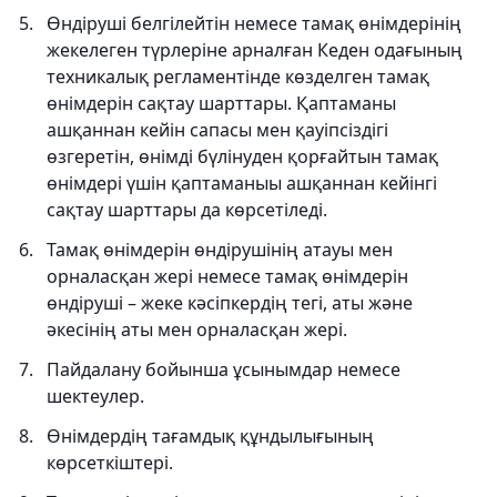
Өндіруші белгілейтін немесе тамақ өнімдерінің
жекелеген түрлеріне арналған Кеден одағының
техникалық регламентінде көзделген тамақ
өнімдерін сақтау шарттары. Қаптаманы
ашқаннан кейін сапасы мен қауіпсіздігі
өзгеретін, өнімді бүлінуден қорғайтын тамақ
өнімдері үшін қаптаманыы ашқаннан кейінгі
сақтау шарттары да көрсетіледі.
Тамақ өнімдерін өндірушінің атауы мен
орналасқан жері немесе тамақ өнімдерін
өндіруші – жеке кәсіпкердің тегі, аты және
әкесінің аты мен орналасқан жері.
Пайдалану бойынша ұсынымдар немесе
шектеулер.
Өнімдердің тағамдық құндылығының
көрсеткіштері.