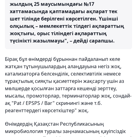
жылдың 25 маусымындағы №17
хаттамасында қаптамадағы ақпарат тек
шет тілінде берілгені көрсетілген. Үшінші
олқылық – мемлекеттік тілдегі ақпараттың
жоқтығы, орыс тіліндегі ақпараттың
түсінікті жазылмауы", – дейді сарапшы.
Бірақ бұл өнімдерді бұрыннан пайдаланып келе
жатқан тұтынушылардың алаңдауына негіз жоқ,
катализаторға белсенділік, селективтілік немесе
тұрақтылық сияқты қасиеттерін жақсарту үшін аз
мөлшерде қосылған заттарға кешенді зерттеу,
мысалы, промоторлар, терминаторлар жоқ, сондай-
ақ "Pat / EPSPS / Bar" скринингі және т.б.
реагенттердегі көрсеткіштер" жоқ.
Өнімдердің Қазақстан Республикасының
микробиология туралы заңнамасының қауіпсіздік