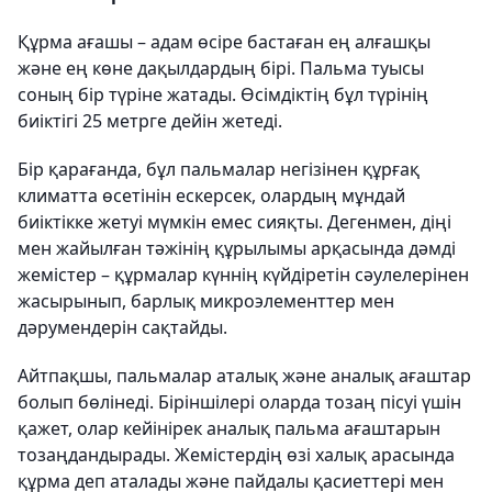
Құрма ағашы – адам өсіре бастаған ең алғашқы
және ең көне дақылдардың бірі. Пальма туысы
соның бір түріне жатады. Өсімдіктің бұл түрінің
биіктігі 25 метрге дейін жетеді.
Бір қарағанда, бұл пальмалар негізінен құрғақ
климатта өсетінін ескерсек, олардың мұндай
биіктікке жетуі мүмкін емес сияқты. Дегенмен, діңі
мен жайылған тәжінің құрылымы арқасында дәмді
жемістер – құрмалар күннің күйдіретін сәулелерінен
жасырынып, барлық микроэлементтер мен
дәрумендерін сақтайды.
Айтпақшы, пальмалар аталық және аналық ағаштар
болып бөлінеді. Біріншілері оларда тозаң пісуі үшін
қажет, олар кейінірек аналық пальма ағаштарын
тозаңдандырады. Жемістердің өзі халық арасында
құрма деп аталады және пайдалы қасиеттері мен