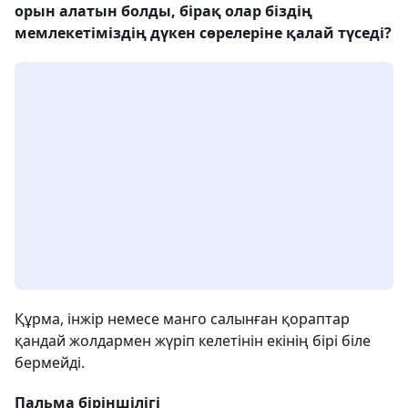
орын алатын болды, бірақ олар біздің
мемлекетіміздің дүкен сөрелеріне қалай түседі?
Құрма, інжір немесе манго салынған қораптар
қандай жолдармен жүріп келетінін екінің бірі біле
бермейді.
Пальма біріншілігі