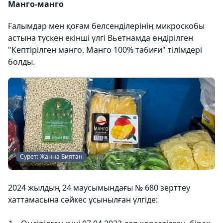
Манго-манго
Ғалымдар мен қоғам белсенділерінің микроскобы
астына түскен екінші үлгі Вьетнамда өндірілген
"Кептірілген манго. Манго 100% табиғи" тілімдері
болды.
Сурет: Жанна Биятан
2024 жылдың 24 маусымындағы № 680 зерттеу
хаттамасына сәйкес ұсынылған үлгіде: