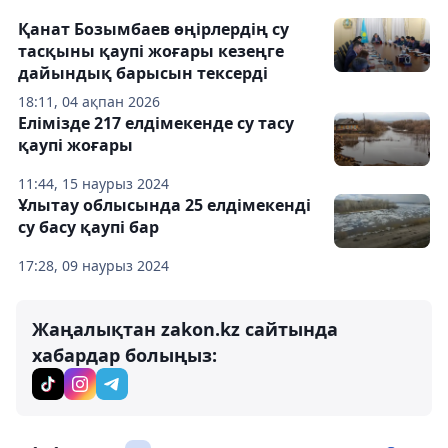
Қанат Бозымбаев өңірлердің су
тасқыны қаупі жоғары кезеңге
дайындық барысын тексерді
18:11, 04 ақпан 2026
Елімізде 217 елдімекенде су тасу
қаупі жоғары
11:44, 15 наурыз 2024
Ұлытау облысында 25 елдімекенді
су басу қаупі бар
17:28, 09 наурыз 2024
Жаңалықтан zakon.kz сайтында
хабардар болыңыз: