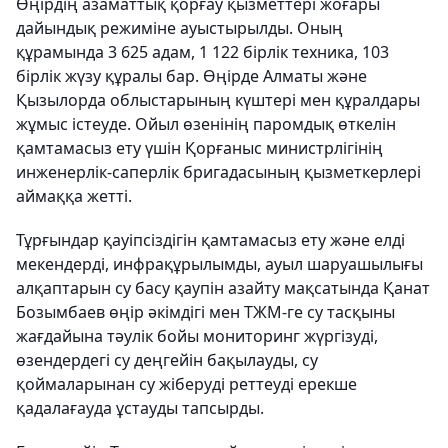
Өңірдің азаматтық қорғау қызметтері жоғары
дайындық режиміне ауыстырылды. Оның
құрамында 3 625 адам, 1 122 бірлік техника, 103
бірлік жүзу құралы бар. Өңірде Алматы және
Қызылорда облыстарының күштері мен құралдары
жұмыс істеуде. Ойыл өзенінің паромдық өткелін
қамтамасыз ету үшін Қорғаныс министрлігінің
инженерлік-саперлік бригадасының қызметкерлері
аймаққа жетті.
Тұрғындар қауіпсіздігін қамтамасыз ету және елді
мекендерді, инфрақұрылымды, ауыл шаруашылығы
алқаптарын су басу қаупін азайту мақсатында Қанат
Бозымбаев өңір әкімдігі мен ТЖМ-ге су тасқыны
жағдайына тәулік бойы мониторинг жүргізуді,
өзендердегі су деңгейін бақылауды, су
қоймаларынан су жіберуді реттеуді ерекше
қадалағауда ұстауды тапсырды.