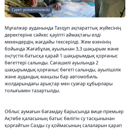
Сурет: primeminister.kz
Мұғалжар ауданында Tasqyn ақпараттық жүйесінің
деректеріне сәйкес қауіпті аймақтағы елді
мекендердің жағдайы тексерілді. Жем өзенінің
бойында Жағабұлақ ауылынан 3,3 шақырым және
оңтүстік-батысқа қарай 1 шақырымдық қорғаныс
бөгеттері салынды. Сағашилі ауылында 2
шақырымдық қорғаныс бөгеті салынды, ауылішілік
және аудандық маңызы бар автомобиль
жолдарындағы арықтар мен суағар құбырлары
толығымен тазартылды.
Облыс аумағын бағамдау барысында вице-премьер
Ақтөбе қаласының батыс бөлігін су тасқынынан
қорғайтын Сазды су қоймасының салаларын қарап