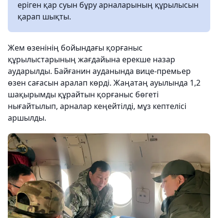
еріген қар суын бұру арналарының құрылысын
қарап шықты.
Жем өзенінің бойындағы қорғаныс
құрылыстарының жағдайына ерекше назар
аударылды. Байғанин ауданында вице-премьер
өзен сағасын аралап көрді. Жаңатаң ауылында 1,2
шақырымды құрайтын қорғаныс бөгеті
нығайтылып, арналар кеңейтілді, мұз кептелісі
аршылды.