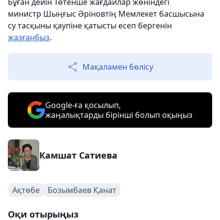
Бұған дейін Төтенше жағдайлар жөніндегі
министр Шыңғыс Әріновтің Мемлекет басшысына
су тасқыны қаупіне қатысты есеп бергенін
жазғанбыз
.
Мақаламен бөлісу
Google-ға қосылып,
жаңалықтарды бірінші болып оқыңыз
Камшат Сатиева
Ақтөбе
Бозымбаев Қанат
Оқи отырыңыз