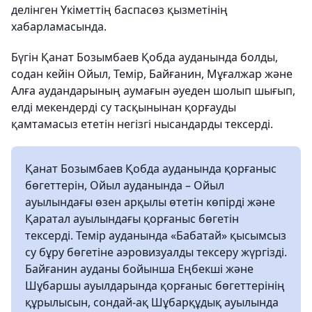
делінген Үкіметтің баспасөз қызметінің
хабарламасында.
Бүгін Қанат Бозымбаев Қобда ауданында болды,
содан кейін Ойыл, Темір, Байғанин, Мұғалжар және
Алға аудандарының аумағын әуеден шолып шығып,
елді мекендерді су тасқынынан қорғауды
қамтамасыз ететін негізгі нысандарды тексерді.
Қанат Бозымбаев Қобда ауданында қорғаныс
бөгеттерін, Ойыл ауданында – Ойыл
ауылындағы өзен арқылы өтетін көпірді және
Қаратал ауылындағы қорғаныс бөгетін
тексерді. Темір ауданында «Бабатай» қысымсыз
су бұру бөгетіне аэровизуалды тексеру жүргізді.
Байғанин ауданы бойынша Еңбекші және
Шұбаршы ауылдарында қорғаныс бөгеттерінің
құрылысын, сондай-ақ Шұбарқұдық ауылында