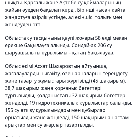
шықты. Қарғалы және Ақтөбе су қоймаларының
жайын әуеден бақылап көрді. Бірінші нысан қайта
жаңартуға әзірлік үстінде, ал екіншісі толығымен
жөндеуден өтті.
Облыста су тасқыныны қаупі жоғары 58 елді мекен
ерекше бақылауға алынды. Сондай-ақ 206 су
шаруашылығы құрылымы – қатаң бақылауда.
Облыс әкімі Асхат Шахаровтың айтуынша,
жағалауларды нығайту, өзен арналарын тереңдету
және тазарту жұмыстары жүргізілді (45 шақырым).
38,7 шақырым жаңа қорғаныс бөгеттері
тұрғызылды, қолданыстағы 32 шақырым бөгеттер
жөнделді, 19 гидротехникалық құрылыстар салынды,
155 су өткізу құрылымдары мен құбырлар
орнатылды және жөнделді, 150 шақырымнан астам
арықтар мен су ағарлар тазартылды.