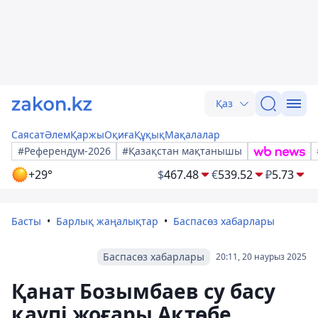
Қаз
Саясат
Әлем
Қаржы
Оқиға
Құқық
Мақалалар
#Референдум-2026
#Қазақстан мақтанышы
+29°
$
467.48
€
539.52
₽
5.73
Басты
Барлық жаңалықтар
Баспасөз хабарлары
Баспасөз хабарлары
20:11, 20 наурыз 2025
Қанат Бозымбаев су басу
қаупі жоғары Ақтөбе