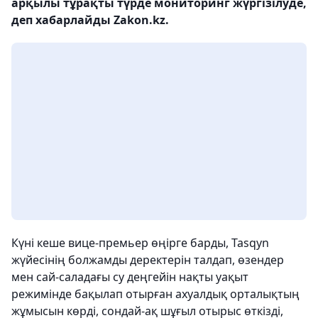
арқылы тұрақты түрде мониторинг жүргізілуде,
деп хабарлайды Zakon.kz.
Күні кеше вице-премьер өңірге барды, Tasqyn
жүйесінің болжамды деректерін талдап, өзендер
мен сай-саладағы су деңгейін нақты уақыт
режимінде бақылап отырған ахуалдық орталықтың
жұмысын көрді, сондай-ақ шұғыл отырыс өткізді,