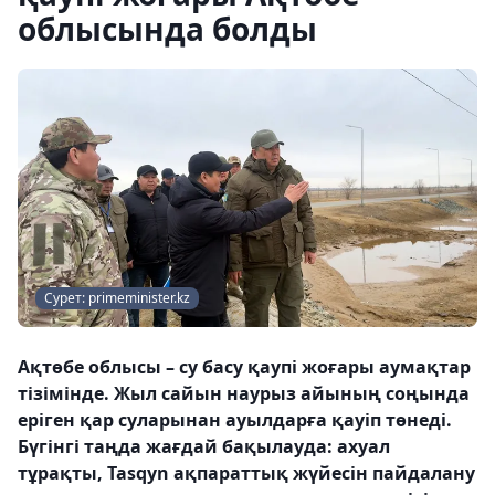
облысында болды
Сурет: primeminister.kz
Ақтөбе облысы – су басу қаупі жоғары аумақтар
тізімінде. Жыл сайын наурыз айының соңында
еріген қар суларынан ауылдарға қауіп төнеді.
Бүгінгі таңда жағдай бақылауда: ахуал
тұрақты, Tasqyn ақпараттық жүйесін пайдалану