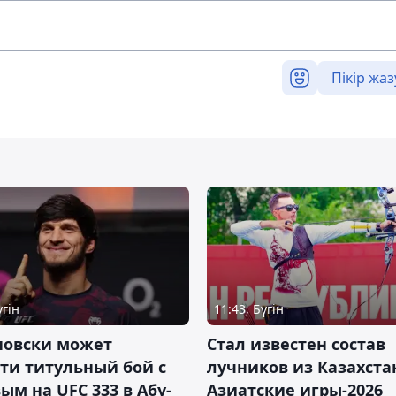
Пікір жаз
үгін
11:43, Бүгін
новски может
Стал известен состав
ти титульный бой с
лучников из Казахста
ым на UFC 333 в Абу-
Азиатские игры-2026