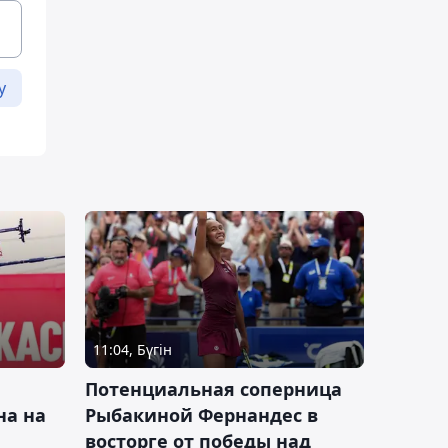
у
11:04, Бүгін
Потенциальная соперница
на на
Рыбакиной Фернандес в
восторге от победы над