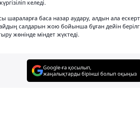
ргізіліп келеді.
 шараларға баса назар аудару, алдын ала ескерт
айдың салдарын жою бойынша бұған дейін берілг
ру жөнінде міндет жүктеді.
Google-ға қосылып,
жаңалықтарды бірінші болып оқыңыз