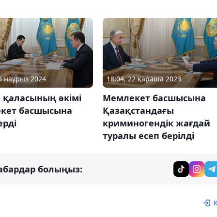
25 наурыз 2024
18:04, 22 қараша 2023
 қаласының әкімі
Мемлекет басшысына
кет басшысына
Қазақстандағы
ерді
криминогендік жағдай
туралы есеп берілді
абардар болыңыз: