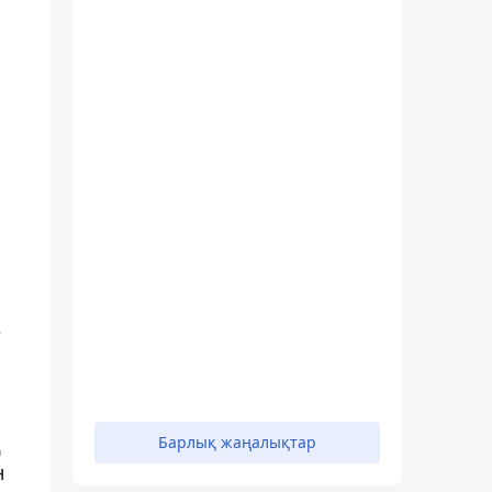
е
ң
Барлық жаңалықтар
н