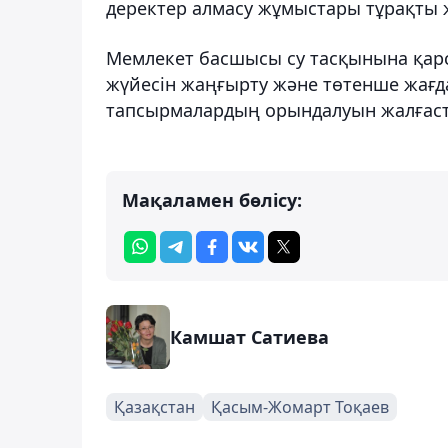
деректер алмасу жұмыстары тұрақты жү
Мемлекет басшысы су тасқынына қарсы
жүйесін жаңғырту және төтенше жағд
тапсырмалардың орындалуын жалғасты
Мақаламен бөлісу:
Камшат Сатиева
Қазақстан
Қасым-Жомарт Тоқаев