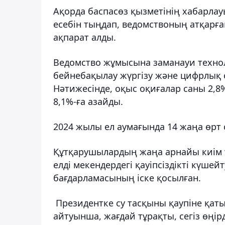
Ақорда баспасөз қызметінің хабарла
есебін тыңдап, ведомствоның атқарғ
ақпарат алды.
Ведомство жұмысына заманауи технол
бейнебақылау жүргізу және цифрлық с
Нәтижесінде, оқыс оқиғалар саны 2,8%
8,1%-ға азайды.
2024 жылы ел аумағында 14 жаңа өрт 
Құтқарушылардың жаңа арнайы киім үл
елді мекендердегі қауіпсіздікті күш
бағдарламасының іске қосылған.
Президентке су тасқыны қаупіне қаты
айтуынша, жағдай тұрақты, сегіз өңі