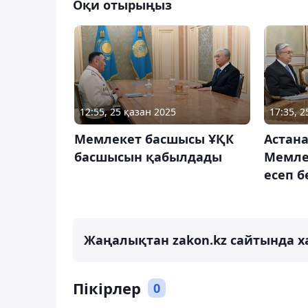
Оқи отырыңыз
12:55, 25 қазан 2025
17:35, 
Мемлекет басшысы ҰҚК
Астана
басшысын қабылдады
Мемле
есеп б
Жаңалықтан zakon.kz сайтында х
Пікірлер
0