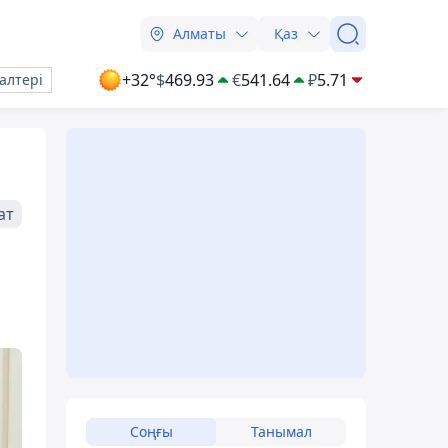
Алматы
Қаз
+32°
$
469.93
€
541.64
₽
5.71
алтері
ат
Соңғы
Танымал