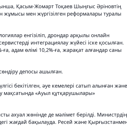
уынша, Қасым-Жомарт Тоқаев Шыңғыс Әріновтің
ан жұмысы мен жүргізілген реформалары туралы
огиялар енгізіліп, дрондар арқылы онлайн
ервистерді интеграциялау жүйесі іске қосылған.
-ға, адам өлімі 10,2%-ға, жарақат алғандар саны
сөндіру депосы ашылған.
гісі бекітілген, әуе кемелері сатып алынған жән
ейту мақсатында «Ауыл құтқарушылары»
сты ахуал жөнінде де мәлімет берілді. Министрді
рдегі жағдай бақылауда. Ресей және Қырғызстанме