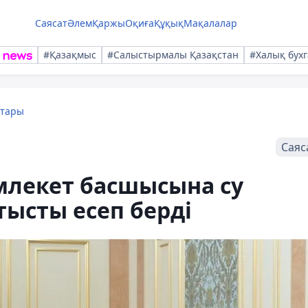
Саясат
Әлем
Қаржы
Оқиға
Құқық
Мақалалар
#Қазақмыс
#Салыстырмалы Қазақстан
#Халық бухг
қтары
Саяс
лекет басшысына су
тысты есеп берді