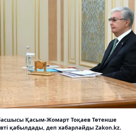
басшысы Қасым-Жомарт Тоқаев Төтенше
ті қабылдады, деп хабарлайды Zakon.kz.