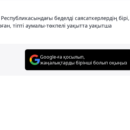
 Республикасындағы беделді саясаткерлердің бірі,
ған, тіпті аумалы-төкпелі уақытта уақытша
Google-ға қосылып,
жаңалықтарды бірінші болып оқыңыз