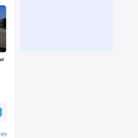
ғы
Кіру