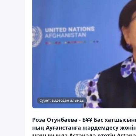
Сурет: видеодан алынды
Роза Отунбаева - БҰҰ Бас хатшысы
ның Ауғанстанға жәрдемдесу жөні
мамырында Астанада өтетін Astana 