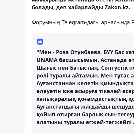
болады, деп хабарлайды Zakon.kz.
Форумның Telegram-дағы арнасында 
"Мен - Роза Отунбаева, БҰҰ Бас 
UNAMA басшысымын. Астанада ө
Шығыс пен Батыстың, Солтүстік п
рөлі туралы айтамын. Мен тұтас 
Ауғанстаннан келетін қиындықта
әлеуетін іске асыруға тікелей әс
халықаралық қоғамдастықтың қо
Ауғанстандағы жағдайды шешуде
қойып отырған барлық сын-тегеу
алатыны туралы егжей-тегжейлі а