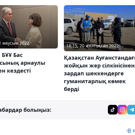
01 маусым 2022
18:15, 20 желтоқсан 2022
 БҰҰ Бас
Қазақстан Ауғанстанда
сының арнаулы
жойқын жер сілкінісінен
ен кездесті
зардап шеккендерге
гуманитарлық көмек
берді
абардар болыңыз: