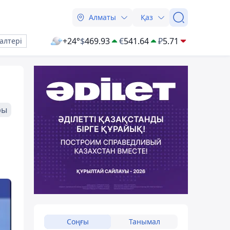
Алматы
Қаз
+24°
$
469.93
€
541.64
₽
5.71
алтері
ры
Соңғы
Танымал