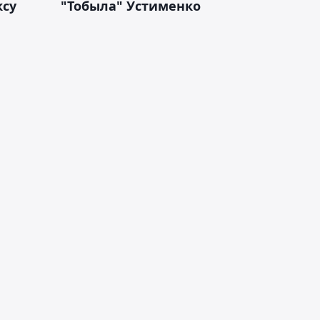
ксу
"Тобыла" Устименко