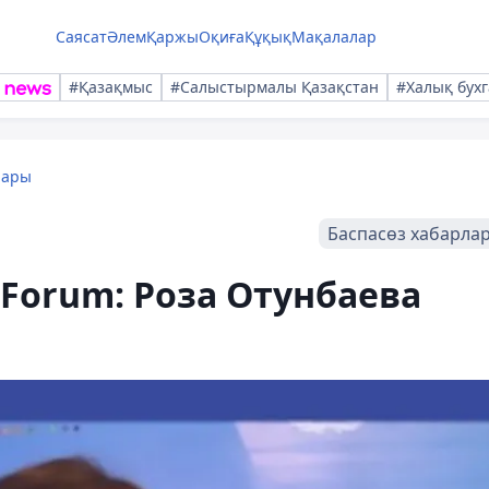
Саясат
Әлем
Қаржы
Оқиға
Құқық
Мақалалар
#Қазақмыс
#Салыстырмалы Қазақстан
#Халық бухг
лары
Баспасөз хабарла
l Forum: Роза Отунбаева