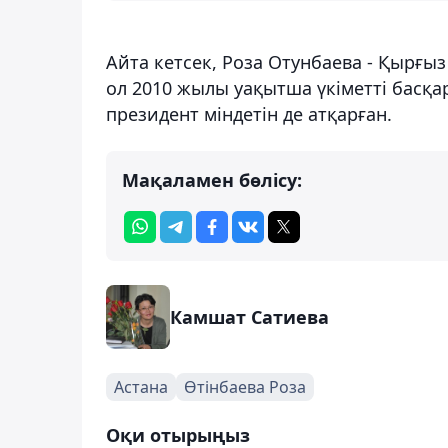
Айта кетсек, Роза Отунбаева - Қырғыз
ол 2010 жылы уақытша үкіметті басқар
президент міндетін де атқарған.
Мақаламен бөлісу:
Камшат Сатиева
Астана
Өтінбаева Роза
Оқи отырыңыз