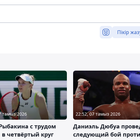
Пікір жаз
07 тамыз 2026
22:52, 07 тамыз 2026
Рыбакина с трудом
Даниэль Дюбуа прове
в четвёртый круг
следующий бой против