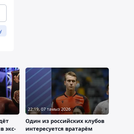
у
22:19, 07 тамыз 2026
дёт
Один из российских клубов
 экс-
интересуется вратарём