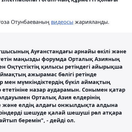
Роза Отунбаеваның
видеосы
жарияланды.
хатшысының Ауғанстандағы арнайы өкілі және
тетін маңызды форумда Орталық Азияның
ен Оңтүстіктің қилысы ретіндегі айырықша
аймақтың ажырамас бөлігі ретінде
р мен мүмкіндіктердің бүкіл аймақтың
ер ететініне назар аударамын. Сонымен қатар
лдауымен Орталық Азия елдерінің
 және елдің алдағы онжылдықта алдына
ріндерді шешуде қалай шешуші рөл атқара
йтып беремін", - дейді ол.