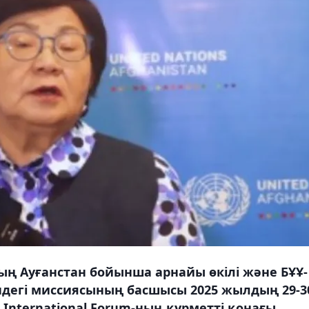
ның Ауғанстан бойынша арнайы өкілі және БҰҰ-
ндегі миссиясының басшысы 2025 жылдың 29-3
International Forum-ның құрметті қонағы