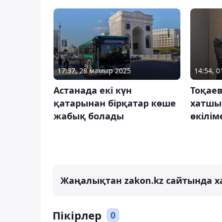
17:37, 28 мамыр 2025
14:54, 
Астанада екі күн
Тоқаев
қатарынан бірқатар көше
хатшы
жабық болады
өкілім
Жаңалықтан zakon.kz сайтында х
Пікірлер
0