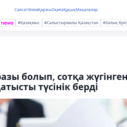
Саясат
Әлем
Қаржы
Оқиға
Құқық
Мақалалар
#Қазақмыс
#Салыстырмалы Қазақстан
#Халық бухг
разы болып, сотқа жүгінге
атысты түсінік берді