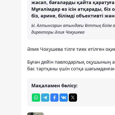
жасап, бағаларды қайта қаратуғ
Мұғалімдер өз ісін атқарады, біз
біз, әрине, білімді объективті жә
Ы. Алтынсарин атындағы Ұлттық білім 
директоры Әлия Чокушева
Әлия Чокушева тілге тиек етілген оқи
Бұған дейін павлодарлық оқушының а
бас тартқаны үшін сотқа шағымданға
Мақаламен бөлісу: