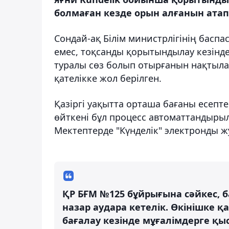
болмаған кезде орын алғанын атап 
Сондай-ақ Білім министрлігінің баспа
емес, тоқсанды қорытындылау кезінд
туралы сөз болып отырғанын нақтылай
қателікке жол берілген.
Қазіргі уақытта орташа бағаны есепте
өйткені бұл процесс автоматтандырыл
Мектептерде "Күнделік" электронды 
ҚР БҒМ №125 бұйрығына сәйкес, б
назар аудара кетелік. Өкінішке қ
бағалау кезінде мұғалімдерге қы