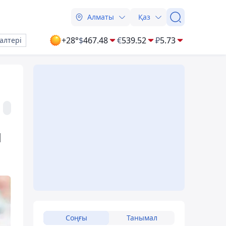
Алматы
Қаз
+28°
$
467.48
€
539.52
₽
5.73
алтері
н
Соңғы
Танымал