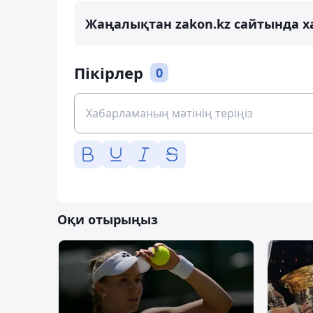
Жаңалықтан zakon.kz сайтында х
Пікірлер
0
Оқи отырыңыз