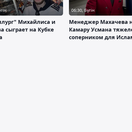
үгін
06:30, Бүгін
ллург" Михайлиса и
Менеджер Махачева 
а сыграет на Кубке
Камару Усмана тяже
а
соперником для Исла