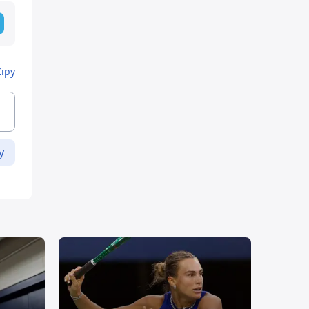
Кіру
у