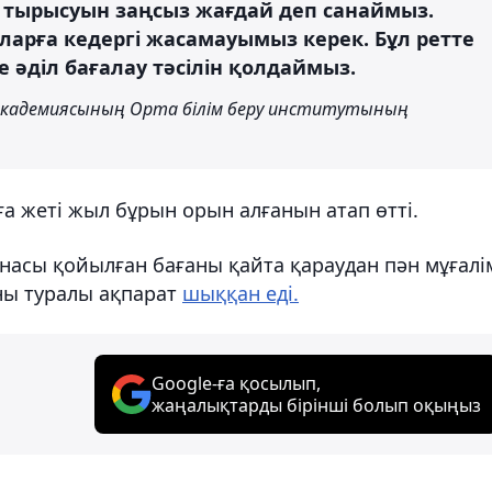
а тырысуын заңсыз жағдай деп санаймыз.
 оларға кедергі жасамауымыз керек. Бұл ретте
не әділ бағалау тәсілін қолдаймыз.
академиясының Орта білім беру институтының
ға жеті жыл бұрын орын алғанын атап өтті.
насы қойылған бағаны қайта қараудан пән мұғалі
ны туралы ақпарат
шыққан еді.
Google-ға қосылып,
жаңалықтарды бірінші болып оқыңыз