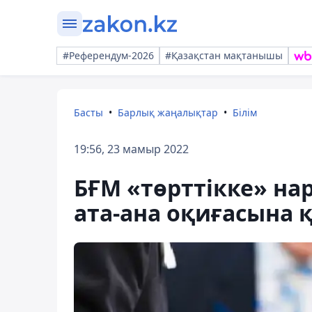
#Референдум-2026
#Қазақстан мақтанышы
Басты
Барлық жаңалықтар
Білім
19:56, 23 мамыр 2022
БҒМ «төрттікке» на
ата-ана оқиғасына қ