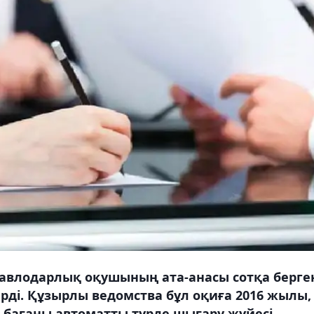
павлодарлық оқушының ата-анасы сотқа берге
берді. Құзырлы ведомства бұл оқиға 2016 жылы,
 бағаны автоматты түрде шығару жүйесі