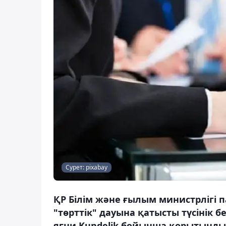
Сурет: pixabay
ҚР Білім және ғылым министрлігі 
"төрттік" дауына қатысты түсінік 
яғни Kundelik бойынша қорытынды