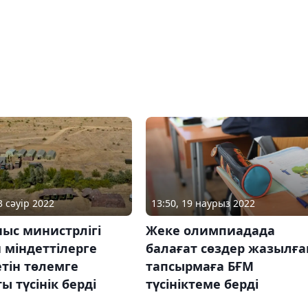
3 сәуір 2022
13:50, 19 наурыз 2022
ыс министрлігі
Жеке олимпиадада
 міндеттілерге
балағат сөздер жазылға
тін төлемге
тапсырмаға БҒМ
ы түсінік берді
түсініктеме берді