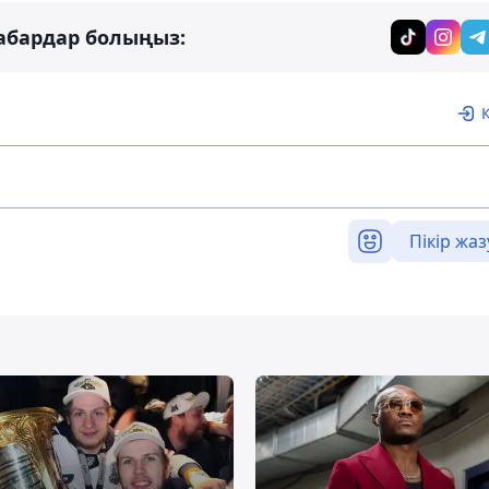
абардар болыңыз:
Пікір жаз