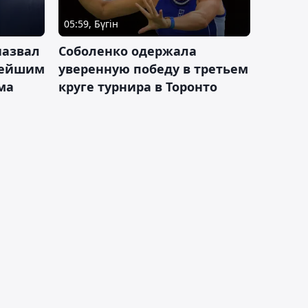
05:59, Бүгін
назвал
Соболенко одержала
лейшим
уверенную победу в третьем
ма
круге турнира в Торонто