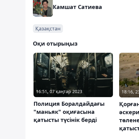
Камшат Сатиева
Қазақстан
Оқи отырыңыз
16:51, 07 қаңтар 2023
18:16, 2
Полиция Боралдайдағы
Қорған
"маньяк" оқиғасына
әскери
қатысты түсінік берді
төлене
қатыст