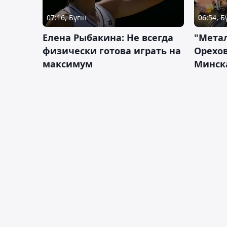
07:16, Бүгін
06:54, Б
Елена Рыбакина: Не всегда
"Мета
физически готова играть на
Орехов
максимум
Минск