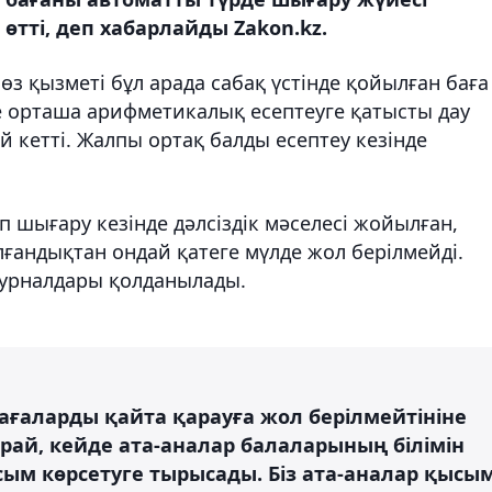
өтті, деп хабарлайды Zakon.kz.
сөз қызметі бұл арада сабақ үстінде қойылған баға
е орташа арифметикалық есептеуге қатысты дау
 кетті. Жалпы ортақ балды есептеу кезінде
п шығару кезінде дәлсіздік мәселесі жойылған,
ғандықтан ондай қатеге мүлде жол берілмейді.
журналдары қолданылады.
ағаларды қайта қарауға жол берілмейтініне
арай, кейде ата-аналар балаларының білімін
сым көрсетуге тырысады. Біз ата-аналар қысы