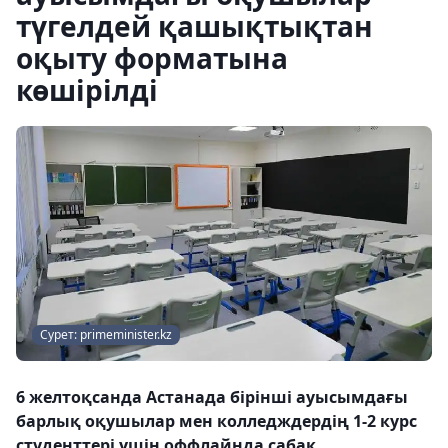
түгелдей қашықтықтан
оқыту форматына
көшірілді
Сурет: primeminister.kz
6 желтоқсанда Астанада бірінші ауысымдағы
барлық оқушылар мен колледждердің 1-2 курс
студенттері үшін оффлайнда сабақ