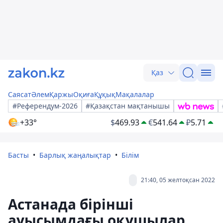
Қаз
Саясат
Әлем
Қаржы
Оқиға
Құқық
Мақалалар
#Референдум-2026
#Қазақстан мақтанышы
+33°
$
469.93
€
541.64
₽
5.71
Басты
Барлық жаңалықтар
Білім
21:40, 05 желтоқсан 2022
Астанада бірінші
ауысымдағы оқушылар