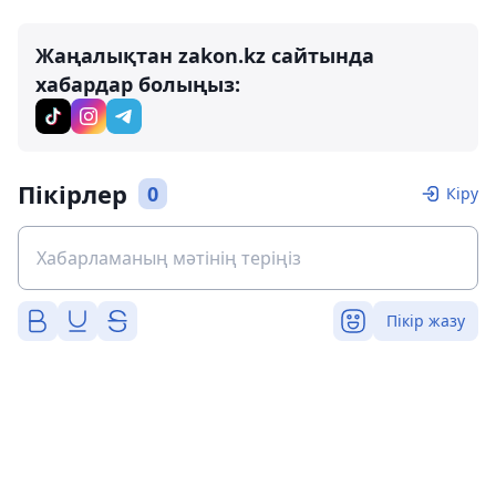
Жаңалықтан zakon.kz сайтында
хабардар болыңыз:
Пікірлер
0
Кіру
Пікір жазу