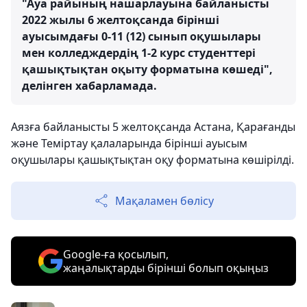
"Ауа райының нашарлауына байланысты
2022 жылы 6 желтоқсанда бірінші
ауысымдағы 0-11 (12) сынып оқушылары
мен колледждердің 1-2 курс студенттері
қашықтықтан оқыту форматына көшеді",
делінген хабарламада.
Аязға байланысты 5 желтоқсанда Астана, Қарағанды
және Теміртау қалаларында бірінші ауысым
оқушылары қашықтықтан оқу форматына көшірілді.
Мақаламен бөлісу
Google-ға қосылып,
жаңалықтарды бірінші болып оқыңыз