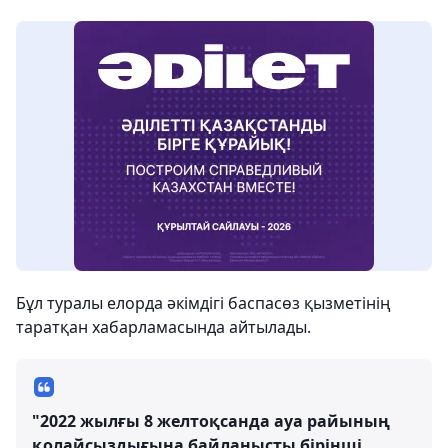
Бұл туралы елорда әкімдігі баспасөз қызметінің
таратқан хабарламасында айтылады.
"2022 жылғы 8 желтоқсанда ауа райының
қолайсыздығына байланысты бірінші