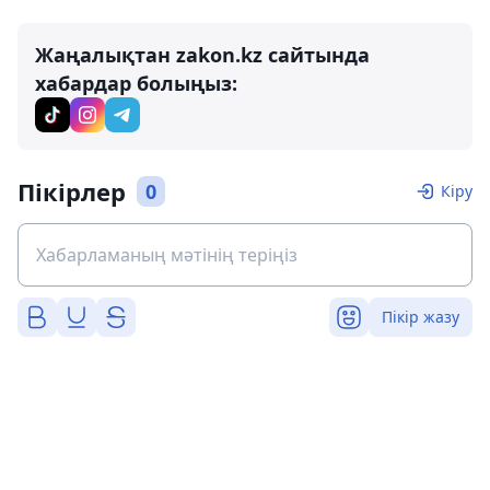
Жаңалықтан zakon.kz сайтында
хабардар болыңыз:
Пікірлер
0
Кіру
Пікір жазу