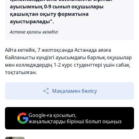
ауысымның 0-9 сынып оқушылары
қашықтан оқыту форматына
ауыстыралады".
Астана қаласы әкімдігі
Айта кетейік, 7 желтоқсанда Астанада аязға
байланысты күндізгі ауысымдағы барлық оқушылар
мен колледждердің 1-2 курс студенттері үшін сабақ
тоқтатылған.
Мақаламен бөлісу
Google-ға қосылып,
жаңалықтарды бірінші болып оқыңыз