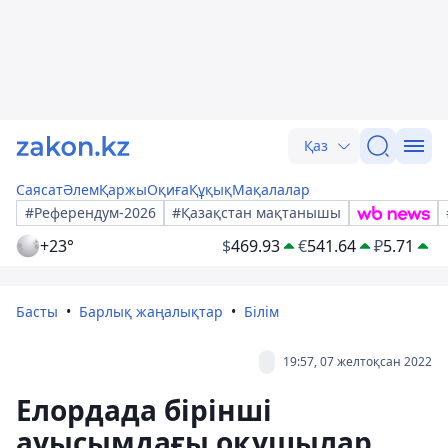
Қаз
Саясат
Әлем
Қаржы
Оқиға
Құқық
Мақалалар
#Референдум-2026
#Қазақстан мақтанышы
+23°
$
469.93
€
541.64
₽
5.71
Басты
Барлық жаңалықтар
Білім
19:57, 07 желтоқсан 2022
Елордада бірінші
ауысымдағы оқушылар