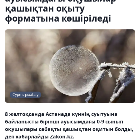
қашықтан оқыту
форматына көшіріледі
Сурет: pixabay
8 желтоқсанда Астанада күннің суытуына
байланысты бірінші ауысымдағы 0-9 сынып
оқушылары сабақты қашықтан оқитын болды,
деп хабарлайды Zakon.kz.