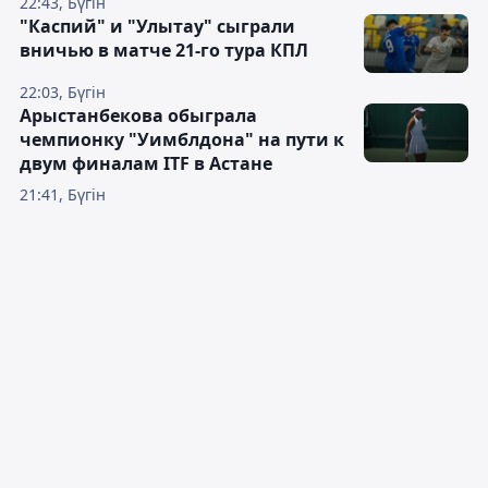
22:43, Бүгін
"Каспий" и "Улытау" сыграли
вничью в матче 21-го тура КПЛ
22:03, Бүгін
Арыстанбекова обыграла
чемпионку "Уимблдона" на пути к
двум финалам ITF в Астане
21:41, Бүгін