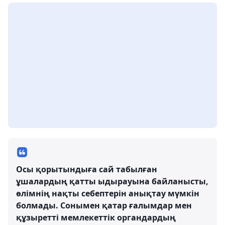
Осы қорытындыға сай табылған
ұшалардың қатты ыдырауына байланысты,
өлімнің нақты себептерін анықтау мүмкін
болмады. Сонымен қатар ғалымдар мен
құзыретті мемлекеттік органдардың