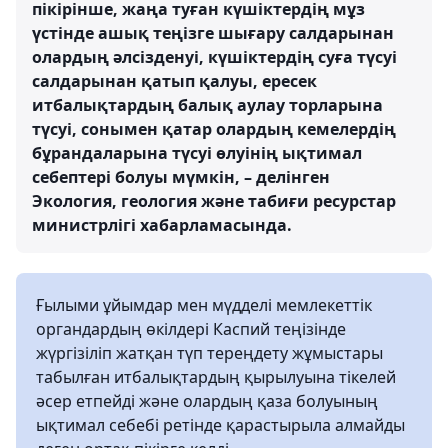
пікірінше, жаңа туған күшіктердің мұз
үстінде ашық теңізге шығару салдарынан
олардың әлсізденуі, күшіктердің суға түсуі
салдарынан қатып қалуы, ересек
итбалықтардың балық аулау торларына
түсуі, сонымен қатар олардың кемелердің
бұрандаларына түсуі өлуінің ықтимал
себептері болуы мүмкін, – делінген
Экология, геология және табиғи ресурстар
министрлігі хабарламасында.
Ғылыми ұйымдар мен мүдделі мемлекеттік
органдардың өкілдері Каспий теңізінде
жүргізіліп жатқан түп тереңдету жұмыстары
табылған итбалықтардың қырылуына тікелей
әсер етпейді және олардың қаза болуының
ықтимал себебі ретінде қарастырыла алмайды