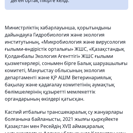
деген ортақ пікірге келді.
Министрліктің хабарлауынша, қорытындыны
дайындауға Гидробиология және экология
институтының, «Микробиология және вирусология
ғылыми-өндірістік орталығы» ЖШС, «Қазақстандық
Қолданбалы Экология Агенттігі» ЖШС ғылыми
қызметкерлері, сонымен бірге Балық шаруашылығы
комитеті, Маңғыстау облысының экология
департаменті және ҚР АШМ Ветеринариялық
бақылау және қадағалау комитетінің аумақтық
бөлімшелерінің құзыретті мемлекеттік
органдарының өкілдері қатысқан.
Каспий итбалығы трансшекаралық су жануарлары
болғанына байланысты, 2021 жылғы қыркүйекте
Қазақстан мен Ресейдің XVII аймақаралық