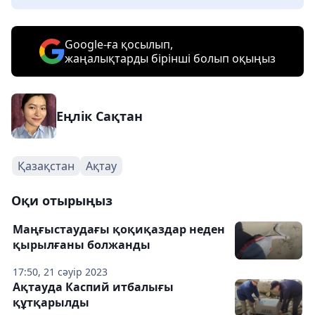
Google-ға қосылып,
жаңалықтарды бірінші болып оқыңыз
Еңлік Сақтан
Қазақстан
Ақтау
Оқи отырыңыз
Маңғыстаудағы қоқиқаздар неден
қырылғаны болжанды
17:50, 21 сәуір 2023
Ақтауда Каспий итбалығы
құтқарылды