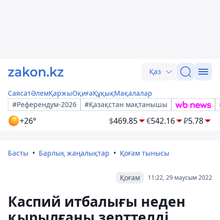
Қаз
Саясат
Әлем
Қаржы
Оқиға
Құқық
Мақалалар
#Референдум-2026
#Қазақстан мақтанышы
+26°
$
469.85
€
542.16
₽
5.78
Басты
Барлық жаңалықтар
Қоғам тынысы
Қоғам
11:22, 29 маусым 2022
Каспий итбалығы неден
қырылғаны зерттелді