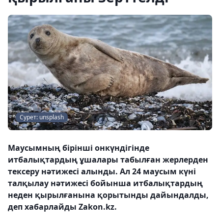
Сурет: unsplash
Маусымның бірінші онкүндігінде
итбалықтардың ұшалары табылған жерлерден
тексеру нәтижесі алынды. Ал 24 маусым күні
талқылау нәтижесі бойынша итбалықтардың
неден қырылғанына қорытынды дайындалды,
деп хабарлайды Zakon.kz.