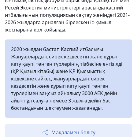
ынтымақтастық форумы барысында Қазақстан мен
Ресей Экология министрліктері арасында каспий
итбалығының популяциясын сақтау жөніндегі 2021-
2026 жылдарға арналған бірлескен іс-қимыл
жоспарына қол қойылды.
2020 жылдан бастап Каспий итбалығы
Жануарлардың сирек кездесетін және құрып
кету қаупі төнген түрлерінің тізбесіне енгізілді
(ҚР Қызыл кітабы) және ҚР Қылмыстық
кодексіне сәйкес, жануарлардың сирек
кездесетін және құрып кету қаупі төнген
түрлерімен заңсыз айналысу 3000 АЕК дейін
айыппұл салуға немесе 3 жылға дейін бас
бостандығын шектеумен жазаланады.
Мақаламен бөлісу