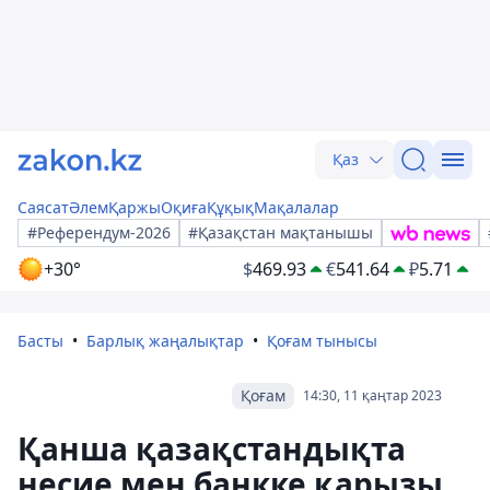
Қаз
Саясат
Әлем
Қаржы
Оқиға
Құқық
Мақалалар
#Референдум-2026
#Қазақстан мақтанышы
+30°
$
469.93
€
541.64
₽
5.71
Басты
Барлық жаңалықтар
Қоғам тынысы
Қоғам
14:30, 11 қаңтар 2023
Қанша қазақстандықта
несие мен банкке қарызы