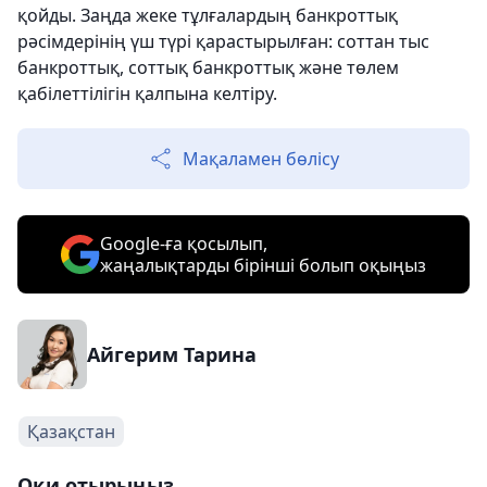
қойды. Заңда жеке тұлғалардың банкроттық
рәсімдерінің үш түрі қарастырылған: соттан тыс
банкроттық, соттық банкроттық және төлем
қабілеттілігін қалпына келтіру.
Мақаламен бөлісу
Google-ға қосылып,
жаңалықтарды бірінші болып оқыңыз
Айгерим Тарина
Қазақстан
Оқи отырыңыз