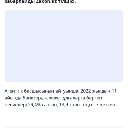
хабарлайды Zakon.kz тілшісі.
Агенттік басшысының айтуынша, 2022 жылдың 11
айында банктердің жеке тұлғаларға берген
несиелері 29,4%-ға өсіп, 13,9 трлн теңгеге жеткен.