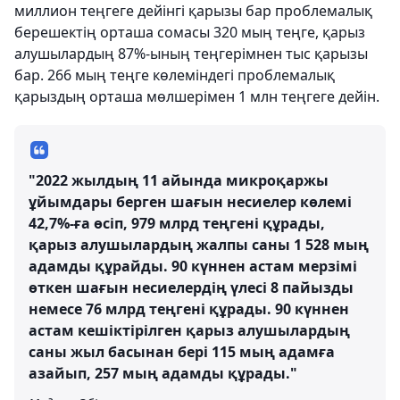
миллион теңгеге дейінгі қарызы бар проблемалық
берешектің орташа сомасы 320 мың теңге, қарыз
алушылардың 87%-ының теңгерімнен тыс қарызы
бар. 266 мың теңге көлеміндегі проблемалық
қарыздың орташа мөлшерімен 1 млн теңгеге дейін.
"2022 жылдың 11 айында микроқаржы
ұйымдары берген шағын несиелер көлемі
42,7%-ға өсіп, 979 млрд теңгені құрады,
қарыз алушылардың жалпы саны 1 528 мың
адамды құрайды. 90 күннен астам мерзімі
өткен шағын несиелердің үлесі 8 пайызды
немесе 76 млрд теңгені құрады. 90 күннен
астам кешіктірілген қарыз алушылардың
саны жыл басынан бері 115 мың адамға
азайып, 257 мың адамды құрады."