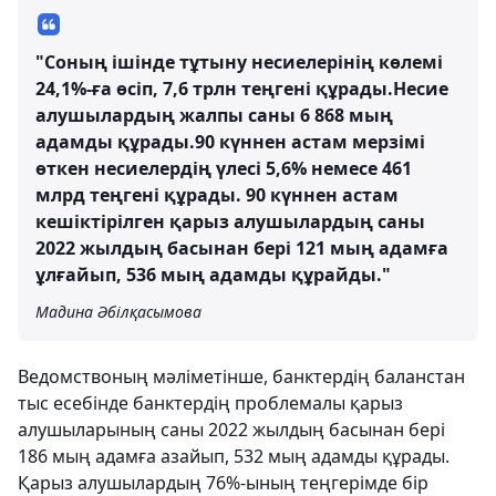
"Соның ішінде тұтыну несиелерінің көлемі
24,1%-ға өсіп, 7,6 трлн теңгені құрады.Несие
алушылардың жалпы саны 6 868 мың
адамды құрады.90 күннен астам мерзімі
өткен несиелердің үлесі 5,6% немесе 461
млрд теңгені құрады. 90 күннен астам
кешіктірілген қарыз алушылардың саны
2022 жылдың басынан бері 121 мың адамға
ұлғайып, 536 мың адамды құрайды."
Мадина Әбілқасымова
Ведомствоның мәліметінше, банктердің баланстан
тыс есебінде банктердің проблемалы қарыз
алушыларының саны 2022 жылдың басынан бері
186 мың адамға азайып, 532 мың адамды құрады.
Қарыз алушылардың 76%-ының теңгерімде бір