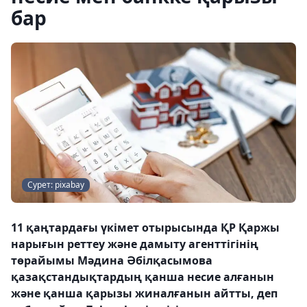
бар
Сурет: pixabay
11 қаңтардағы үкімет отырысында ҚР Қаржы
нарығын реттеу және дамыту агенттігінің
төрайымы Мәдина Әбілқасымова
қазақстандықтардың қанша несие алғанын
және қанша қарызы жиналғанын айтты, деп