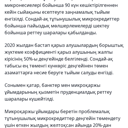
микронесиелері бойынша 90 күн кешіктірілгеннен
кейін сыйақыны есептеуге заңнамалық тыйым
енгізілді. Сондай-ақ тұтынушылық микрокредиттер
бойынша пайыздық мөлшерлемелерді шектеу
бойынша реттеу шаралары қабылданды.
2020 жылдан бастап қарыз алушылардың борыштық
жүктеме коэффициенті қарыз алушының жалпы
кірісінің 50%-ы деңгейінде белгіленді. Сондай-ақ
табысы ең төменгі күнкөріс деңгейінен төмен
азаматтарға несие беруге тыйым салуды енгізді.
Сонымен қатар, банктер мен микроқаржы
ұйымдарының қызметін пруденциалдық реттеу
шаралары күшейтілді.
Микроқаржы ұйымдары беретін проблемалық
тұтынушылық микрокредиттер деңгейін төмендету
үшін өткен жылдың желтоқсан айында 20%-дан