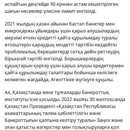
аспайтын деңгейде 90 күннен астам кешіктірілген
шағын несиелер үлесіне лимит енгізілді.
2021 жылдың қазан айынан бастап банктер мен
микроқаржы ұйымдары үшін қарыз алушылардың
мерзімі өткен кредитті қайта құрылымдау туралы
өтініштерін қараудың міндетті тәртібін көздейтін
проблемалық берешектерді сотқа дейін реттеудің
бірыңғай тәртібі енгізілді. Борышкерлердің
құқықтарын қорғау үшін қарыз алушы кредитормен
қайта құрылымдау талаптары бойынша келісімге
келмеген жағдайда, Агенттікке жүгінуге құқылы.
Ал, Қазақстанда жеке тұлғаларды банкроттық
институты іске қосылды. 2022 жылғы 30 желтоқсанда
Қазақстан Президенті «Қазақстан Республикасы
азаматтарының төлем қабілеттілігін және
банкроттығын қалпына келтіру туралы» Заңға және
оған қатысты өзгерістер мен толықтыруларға қол