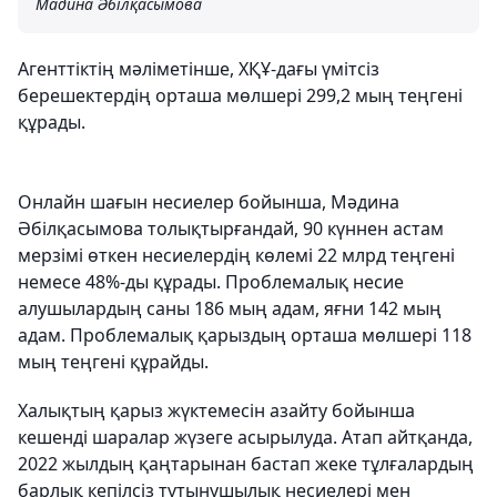
Мадина Әбілқасымова
Агенттіктің мәліметінше, ХҚҰ-дағы үмітсіз
берешектердің орташа мөлшері 299,2 мың теңгені
құрады.
Онлайн шағын несиелер бойынша, Мәдина
Әбілқасымова толықтырғандай, 90 күннен астам
мерзімі өткен несиелердің көлемі 22 млрд теңгені
немесе 48%-ды құрады. Проблемалық несие
алушылардың саны 186 мың адам, яғни 142 мың
адам. Проблемалық қарыздың орташа мөлшері 118
мың теңгені құрайды.
Халықтың қарыз жүктемесін азайту бойынша
кешенді шаралар жүзеге асырылуда. Атап айтқанда,
2022 жылдың қаңтарынан бастап жеке тұлғалардың
барлық кепілсіз тұтынушылық несиелері мен