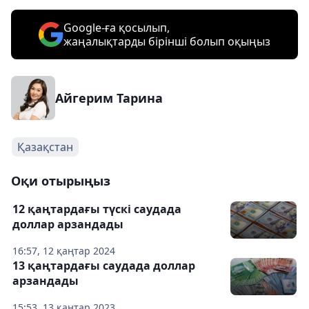
Google-ға қосылып,
жаңалықтарды бірінші болып оқыңыз
Айгерим Тарина
Қазақстан
Оқи отырыңыз
12 қаңтардағы түскі саудада
доллар арзандады
16:57, 12 қаңтар 2024
13 қаңтардағы саудада доллар
арзандады
15:53, 13 қаңтар 2023