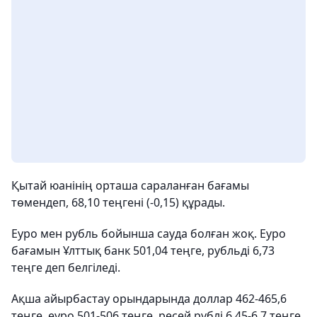
Қытай юанінің орташа сараланған бағамы
төмендеп, 68,10 теңгені (-0,15) құрады.
Еуро мен рубль бойынша сауда болған жоқ. Еуро
бағамын Ұлттық банк 501,04 теңге, рубльді 6,73
теңге деп белгіледі.
Ақша айырбастау орындарында доллар 462-465,6
теңге, еуро 501-506 теңге, ресей рублі 6,45-6,7 теңге