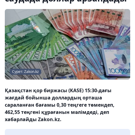
Сурет: Zakon.kz
Қазақстан қор биржасы (KASE) 15:30-дағы
жағдай бойынша доллардың орташа
сараланған бағамы 0,30 теңгеге төмендеп,
462,55 теңгені құрағанын мәлімдеді, деп
хабарлайды Zakon.kz.