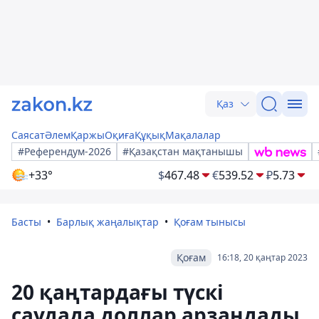
Қаз
Саясат
Әлем
Қаржы
Оқиға
Құқық
Мақалалар
#Референдум-2026
#Қазақстан мақтанышы
+33°
$
467.48
€
539.52
₽
5.73
Басты
Барлық жаңалықтар
Қоғам тынысы
Қоғам
16:18, 20 қаңтар 2023
20 қаңтардағы түскі
саудада доллар арзандады