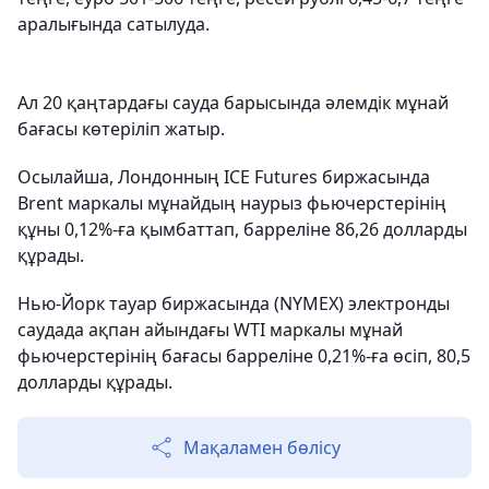
аралығында сатылуда.
Ал 20 қаңтардағы сауда барысында әлемдік мұнай
бағасы көтеріліп жатыр.
Осылайша, Лондонның ICE Futures биржасында
Brent маркалы мұнайдың наурыз фьючерстерінің
құны 0,12%-ға қымбаттап, барреліне 86,26 долларды
құрады.
Нью-Йорк тауар биржасында (NYMEX) электронды
саудада ақпан айындағы WTI маркалы мұнай
фьючерстерінің бағасы барреліне 0,21%-ға өсіп, 80,5
долларды құрады.
Мақаламен бөлісу