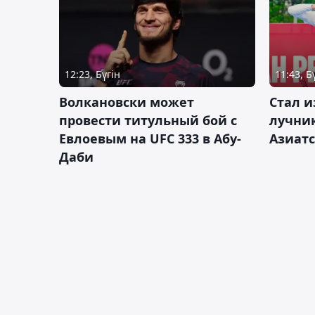
12:23, Бүгін
11:43, Б
Волкановски может
Стал и
провести титульный бой с
лучник
Евлоевым на UFC 333 в Абу-
Азиатс
Даби