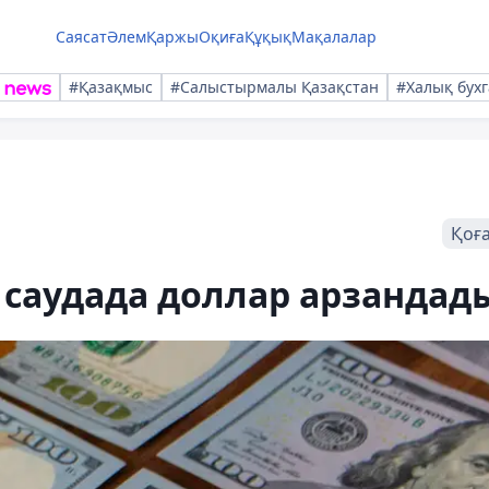
Саясат
Әлем
Қаржы
Оқиға
Құқық
Мақалалар
#Қазақмыс
#Салыстырмалы Қазақстан
#Халық бухг
Қоғ
і саудада доллар арзандад