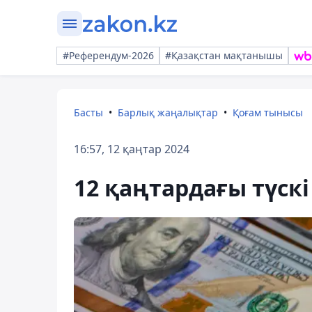
#Референдум-2026
#Қазақстан мақтанышы
Басты
Барлық жаңалықтар
Қоғам тынысы
16:57, 12 қаңтар 2024
12 қаңтардағы түск