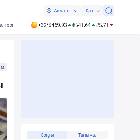
Алматы
Қаз
+32°
$
469.93
€
541.64
₽
5.71
алтері
ам
ы
Соңғы
Танымал