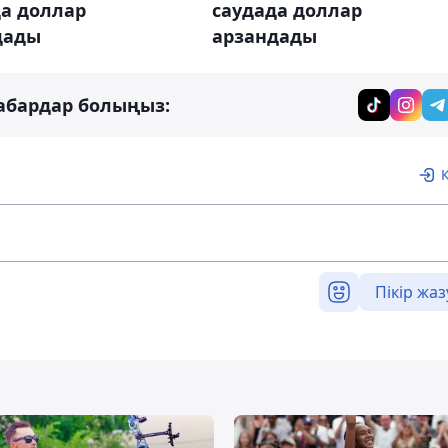
да доллар
саудада доллар
дады
арзандады
абардар болыңыз:
Пікір жаз