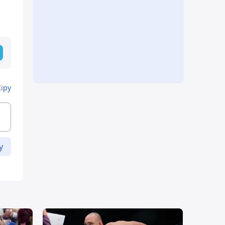
Кіру
у