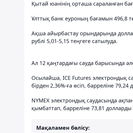
Қытай юанінің орташа сараланған баға
Ұлттық банк еуроның бағамын 496,8 тең
Ақша айырбастау орындарында доллар 4
рублі 5,01-5,15 теңгеге сатылуда.
Ал 12 қаңтардағы сауда барысында әл
Осылайша, ICE Futures электрондық с
бірден 2,36%-ға өсіп, барреліне 79,24
NYMEX электрондық саудасында ақпан
қымбаттап, барреліне 73,81 долларды
Мақаламен бөлісу: