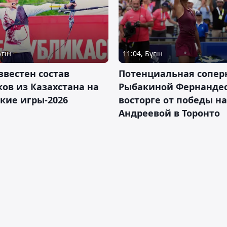
үгін
11:04, Бүгін
звестен состав
Потенциальная сопер
ов из Казахстана на
Рыбакиной Фернандес
кие игры-2026
восторге от победы н
Андреевой в Торонто