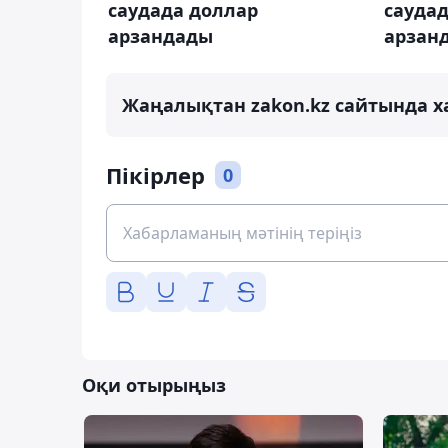
саудада доллар
сауда
арзандады
арзан
Жаңалықтан zakon.kz сайтында х
Пікірлер
0
Оқи отырыңыз