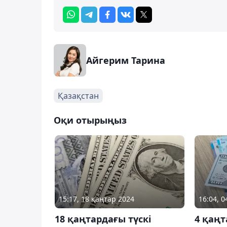
Айгерим Тарина
Қазақстан
Оқи отырыңыз
15:17, 18 қаңтар 2024
16:04, 
18 қаңтардағы түскі
4 қаңт