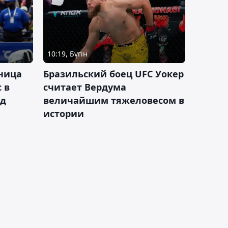
10:19, Бүгін
ница
Бразильский боец UFC Уокер
 в
считает Вердума
ад
величайшим тяжеловесом в
истории