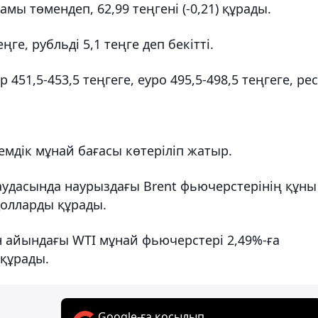
мы төмендеп, 62,99 теңгені (-0,21) құрады.
ге, рубльді 5,1 теңге деп бекітті.
51,5-453,5 теңгеге, еуро 495,5-498,5 теңгеге, ре
емдік мұнай бағасы көтеріліп жатыр.
аудасында наурыздағы Brent фьючерстерінің құны
 долларды құрады.
 айындағы WTI мұнай фьючерстері 2,49%-ға
 құрады.
Google-ға қосылып,