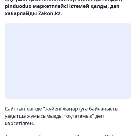
pinduoduo маркетплейсі істемей қалды, деп
хабарлайды Zakon.kz.
Сайттың өзінде "жүйені жаңартуға байланысты
уақытша жұмысымызды тоқтатамыз" деп
көрсетілген.