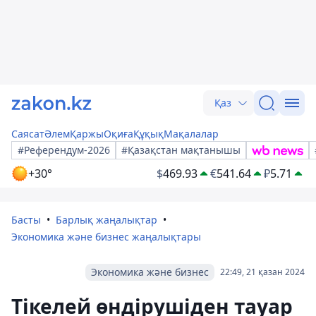
Қаз
Саясат
Әлем
Қаржы
Оқиға
Құқық
Мақалалар
#Референдум-2026
#Қазақстан мақтанышы
+30°
$
469.93
€
541.64
₽
5.71
Басты
Барлық жаңалықтар
Экономика және бизнес жаңалықтары
Экономика және бизнес
22:49, 21 қазан 2024
Тікелей өндірушіден тауар