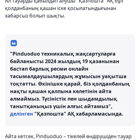
Ал тауарды қабылдап алушы "Қазпошта" АҚ бұл
қолданбаның қашан іске қосылатындығынан
хабарсыз болып шықты.
"Pinduoduo техникалық жақсартуларға
байланысты 2024 жылдың 19 қазанынан
бастап барлық ресми онлайн
тасымалдаушылардың жұмысын уақытша
тоқтатты. Өкінішке қарай, біз қолданбаның
нақты қашан қалпына келетінін айта
алмаймыз. Түсіністік пен шыдамдылық
танытқаныңыз үшін алғыс айтамыз",
делінген
"Қазпошта" АҚ хабарламасында.
Айта кетсек, Pinduoduo – тікелей өндірушіден тауар