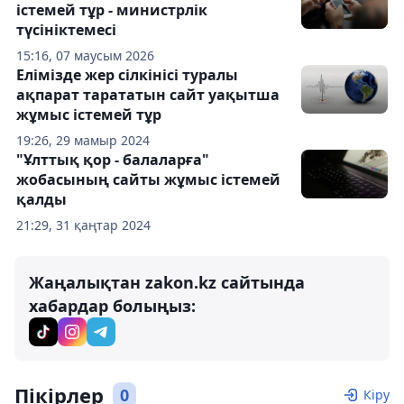
істемей тұр - министрлік
түсініктемесі
15:16, 07 маусым 2026
Елімізде жер сілкінісі туралы
ақпарат тарататын сайт уақытша
жұмыс істемей тұр
19:26, 29 мамыр 2024
"Ұлттық қор - балаларға"
жобасының сайты жұмыс істемей
қалды
21:29, 31 қаңтар 2024
Жаңалықтан zakon.kz сайтында
хабардар болыңыз:
Пікірлер
0
Кіру