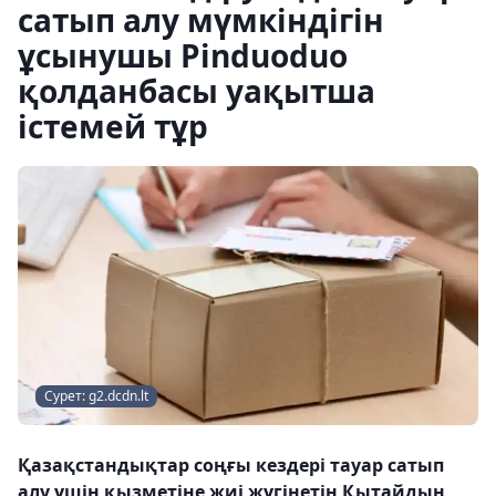
сатып алу мүмкіндігін
ұсынушы Pinduoduo
қолданбасы уақытша
істемей тұр
Сурет: g2.dcdn.lt
Қазақстандықтар соңғы кездері тауар сатып
алу үшін қызметіне жиі жүгінетін Қытайдың