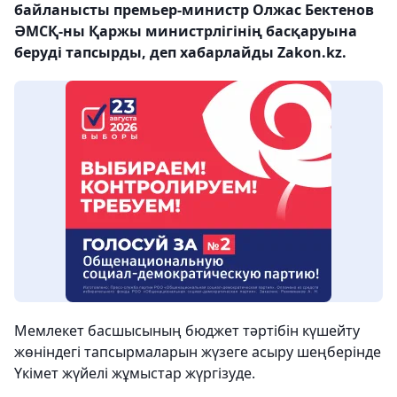
байланысты премьер-министр Олжас Бектенов
ӘМСҚ-ны Қаржы министрлігінің басқаруына
беруді тапсырды, деп хабарлайды Zakon.kz.
Мемлекет басшысының бюджет тәртібін күшейту
жөніндегі тапсырмаларын жүзеге асыру шеңберінде
Үкімет жүйелі жұмыстар жүргізуде.