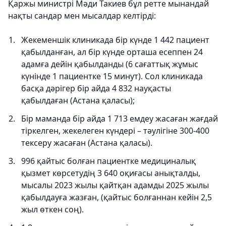
Қаржы министрі Мәди Такиев бұл ретте мынандай
нақты сандар мен мысалдар келтірді:
Жекеменшік клиникада бір күнде 1 442 пациент
қабылданған, ал бір күнде орташа есеппен 24
адамға дейін қабылданды (6 сағаттық жұмыс
күнінде 1 пациентке 15 минут). Сол клиникада
басқа дәрігер бір айда 4 832 науқасты
қабылдаған (Астана қаласы);
Бір маманда бір айда 1 713 емдеу жасаған жағдай
тіркелген, жекелеген күндері – тәулігіне 300-400
тексеру жасаған (Астана қаласы).
996 қайтыс болған пациентке медициналық
қызмет көрсетудің 3 640 оқиғасы анықталды,
мысалы 2023 жылы қайтқан адамды 2025 жылы
қабылдауға жазған, (қайтыс болғаннан кейін 2,5
жыл өткен соң).