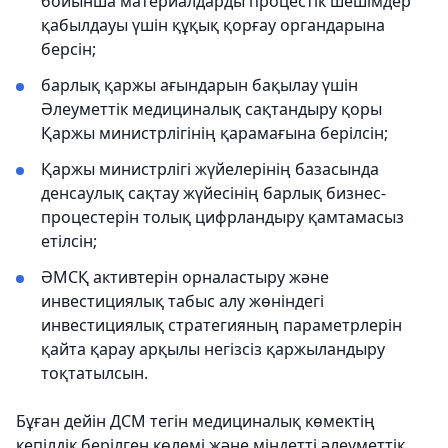
бойынша материалдарды процестік шешімдер
қабылдауы үшін құқық қорғау органдарына
берсін;
барлық қаржы ағындарын бақылау үшін
Әлеуметтік медициналық сақтандыру қоры
Қаржы министрлігінің қарамағына берілсін;
Қаржы министрлігі жүйелерінің базасында
денсаулық сақтау жүйесінің барлық бизнес-
процестерін толық цифрландыру қамтамасыз
етілсін;
ӘМСҚ активтерін орналастыру және
инвестициялық табыс алу жөніндегі
инвестициялық стратегияның параметрлерін
қайта қарау арқылы негізсіз қаржыландыру
тоқтатылсын.
Бұған дейін ДСМ тегін медициналық көмектің
кепілдік берілген көлемі және міндетті әлеуметтік