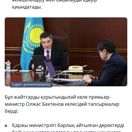
қиындатады.
Сурет: primeminister.kz
Бұл жайттарды қорытындылай келе премьер-
министр Олжас Бектенов келесідей тапсырмалар
берді:
Қаржы министрлігі барлық айтылған деректерді