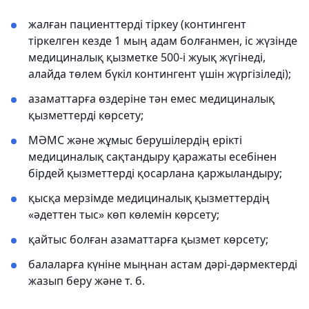
жалған пациенттерді тіркеу (контингент
тіркелген кезде 1 мың адам болғанмен, іс жүзінде
медициналық қызметке 500-і жуық жүгінеді,
алайда төлем бүкіл контингент үшін жүргізіледі);
азаматтарға өздеріне тән емес медициналық
қызметтерді көрсету;
МӘМС және жұмыс берушілердің ерікті
медициналық сақтандыру қаражаты есебінен
бірдей қызметтерді қосарлана қаржыландыру;
қысқа мерзімде медициналық қызметтердің
«әдеттен тыс» көп көлемін көрсету;
қайтыс болған азаматтарға қызмет көрсету;
балаларға күніне мыңнан астам дәрі-дәрмектерді
жазып беру және т. б.