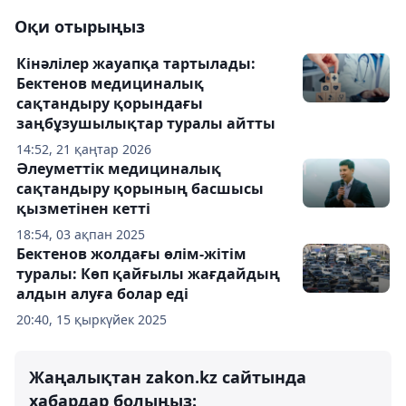
Оқи отырыңыз
Кінәлілер жауапқа тартылады:
Бектенов медициналық
сақтандыру қорындағы
заңбұзушылықтар туралы айтты
14:52, 21 қаңтар 2026
Әлеуметтік медициналық
сақтандыру қорының басшысы
қызметінен кетті
18:54, 03 ақпан 2025
Бектенов жолдағы өлім-жітім
туралы: Көп қайғылы жағдайдың
алдын алуға болар еді
20:40, 15 қыркүйек 2025
Жаңалықтан zakon.kz сайтында
хабардар болыңыз: