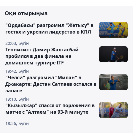
Оқи отырыңыз
"Ордабасы" разгромил "Жетысу" в
гостях и укрепил лидерство в КПЛ
20:03, Бүгін
Теннисист Дамир Жалгасбай
пробился в два финала на
домашнем турнире ITF
19:42, Бүгін
"Челси" разгромил "Милан" в
Джакарте: Дастан Сатпаев остался в
запасе
19:10, Бүгін
"Кызылжар" спасся от поражения в
матче с "Алтаем" на 93-й минуте
18:56, Бүгін