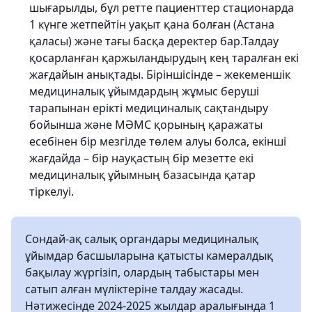
шығарылды, бұл ретте пациенттер стационарда
1 күнге жетпейтін уақыт қана болған (Астана
қаласы) және тағы басқа деректер бар.Талдау
қосарланған қаржыландырудың кең таралған екі
жағдайын анықтады. Біріншісінде – жекеменшік
медициналық ұйымдардың жұмыс беруші
тарапынан ерікті медициналық сақтандыру
бойынша және МӘМС қорының қаражаты
есебінен бір мезгілде төлем алуы болса, екінші
жағдайда – бір науқастың бір мезетте екі
медициналық ұйымның базасында қатар
тіркелуі.
Сондай-ақ салық органдары медициналық
ұйымдар басшыларына қатысты камералдық
бақылау жүргізіп, олардың табыстары мен
сатып алған мүліктеріне талдау жасады.
Нәтижесінде 2024-2025 жылдар аралығында 1