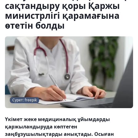
сақтандыру қоры Қаржы
министрлігі қарамағына
өтетін болды
Сурет: freepik
Үкімет жеке медициналық ұйымдарды
қаржыландыруда көптеген
заңбұзушылықтарды анықтады. Осыған