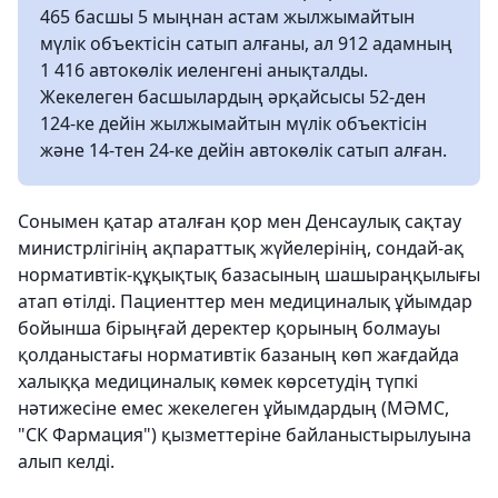
465 басшы 5 мыңнан астам жылжымайтын
мүлік объектісін сатып алғаны, ал 912 адамның
1 416 автокөлік иеленгені анықталды.
Жекелеген басшылардың әрқайсысы 52-ден
124-ке дейін жылжымайтын мүлік объектісін
және 14-тен 24-ке дейін автокөлік сатып алған.
Сонымен қатар аталған қор мен Денсаулық сақтау
министрлігінің ақпараттық жүйелерінің, сондай-ақ
нормативтік-құқықтық базасының шашыраңқылығы
атап өтілді. Пациенттер мен медициналық ұйымдар
бойынша бірыңғай деректер қорының болмауы
қолданыстағы нормативтік базаның көп жағдайда
халыққа медициналық көмек көрсетудің түпкі
нәтижесіне емес жекелеген ұйымдардың (МӘМС,
"СК Фармация") қызметтеріне байланыстырылуына
алып келді.