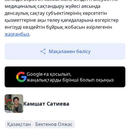
медициналық сақтандыру жүйесі аясында
денсаулық сақтау субъектілерінің көрсететін
қызметтеріне ақы төлеу қағидаларына өзгерістер
енгізуді көздейтін бұйрық жобасын әзірлегенін
жазғанбыз
.
Мақаламен бөлісу
Google-ға қосылып,
жаңалықтарды бірінші болып оқыңыз
Камшат Сатиева
Қазақстан
Бектенов Олжас