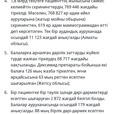
1,8 млрд теңгеге пациенттің жынысына сәйкес
келмейтін скринингтердің 769 446 жағдайы
тіркелді. Мәселен, 768 827 ер адам әйел
ауруларына (жатыр мойны обырына)
скринингтен, 619 ер адам маммограммадан өтті
деп көрсетілген. Тек бір аудандық ауруханада
осындай 11 123 жағдай анықталды (Алматы
облысы).
Балаларға арналған дәрілік заттарды жүйелі
түрде жалған тіркеудің 68 717 жағдайы
нақтыланды. Диксимид препараты бойынша екі
балаға 126 мың жазба тіркелген, яғни
әрқайсысына 63 мың реттен есептен
шығарылған (Жетісу облысы);
Бір пациентке бір тәулік ішінде дәрі-дәрмектерді
есептен шығаруған 2 872 жағдай белгілі болды.
Балалар ауруханасында осындай 179 жағдай
анықталды: 88 мың бірлік дәрі-дәрмек есептен