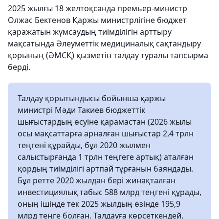
2025 жылғы 18 желтоқсанда премьер-министр
Олжас Бектенов Қаржы министрлігіне бюджет
қаражатын жұмсаудың тиімділігін арттыру
мақсатында Әлеуметтік медициналық сақтандыру
қорының (ӘМСҚ) қызметін талдау туралы тапсырма
берді.
Талдау қорытындысы бойынша қаржы
министрі Мәди Такиев бюджеттік
шығыстардың өсуіне қарамастан (2026 жылы
осы мақсаттарға арналған шығыстар 2,4 трлн
теңгені құрайды, бұл 2020 жылмен
салыстырғанда 1 трлн теңгеге артық) аталған
қордың тиімділігі артпай тұрғанын баяндады.
Бұл ретте 2020 жылдан бері жинақталған
инвестициялық табыс 588 млрд теңгені құрады,
оның ішінде тек 2025 жылдың өзінде 195,9
млрд теңге болған. Талдауға көрсеткендей,