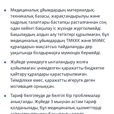
Медициналық ұйымдардың материалдық-
техникалық базасы, жарақтандырылуы және
кадрлық талаптары бастапқы расталғаннан соң
одан кейінгі бақылау іс жүзінде жүргізілмейді.
Бақылаудың алдын алу тетіктері құрылмаған, бұл
медициналық ұйымдардың ТМККК және МӘМС
құралдарын мақсатсыз пайдалануды дер
уақытында болдырмауға мүмкіндік бермейді.
Жүйеде үнемдеуге ынталандыру жолға
қойылмаған: үнемделген қаражатты бюджетке
қайтару құралдары қарастырылмаған.
Тиімділікке емес, қаражатты игеруге деген
мотивация орныққан.
Тариф белгілеуде де белгілі бір проблемалар
анықталды. Жүйеде 3 мыңнан астам тариф
қолданылады, бұл медициналық қызметтерді
әкімшілендіру мен бақылауды едәуір