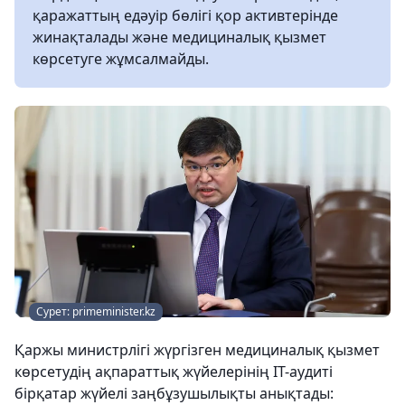
қаражаттың едәуір бөлігі қор активтерінде
жинақталады және медициналық қызмет
көрсетуге жұмсалмайды.
Сурет: primeminister.kz
Қаржы министрлігі жүргізген медициналық қызмет
көрсетудің ақпараттық жүйелерінің IT-аудиті
бірқатар жүйелі заңбұзушылықты анықтады: