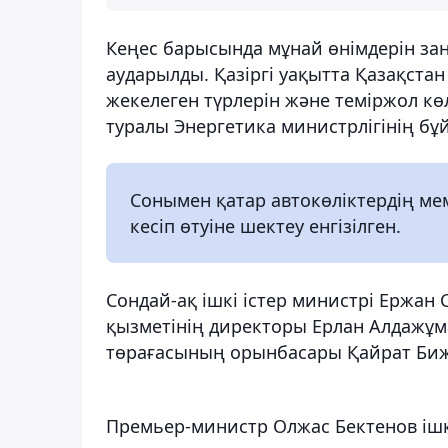
Кеңес барысында мұнай өнімдерін за
аударылды. Қазіргі уақытта Қазақста
жекелеген түрлерін және теміржол кө
туралы Энергетика министрлігінің бұ
Сонымен қатар автокөліктердің мем
кесіп өтуіне шектеу енгізілген.
Сондай-ақ ішкі істер министрі Ержан
қызметінің директоры Ерлан Алдажұм
төрағасының орынбасары Қайрат Би
Премьер-министр Олжас Бектенов іш