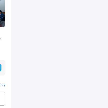
е
Кіру