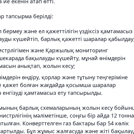
ие екенін атап өтті.
 тапсырма берілді:
ермеу және ел қажеттілігін үздіксіз қамтамасыз
уды күшейтіп, барлық қажетті шаралар қабылдау
истрлігімен және Қаржылық мониторинг
к шекарада бақылауды күшейту, мұнай өнімдерін
масын анықтап, жолын кесу;
імдерін өндіру, қорлар және тұтыну теңгеріміне
не қажет болған жағдайда қосымша шаралар
 енгізуді қамтамасыз ету тапсырылды.
лымының барлық схемаларының жолын кесу бойын
нистрлігінің мәліметінше, соңғы бір айда 12 тонна
ылған. Конверттелген газ бактары бар 54 көлік
артылды. Бұл жұмыс жалғасуда және жіті бақылау