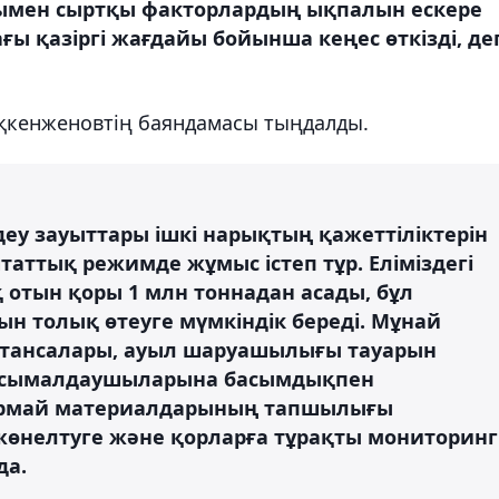
мен сыртқы факторлардың ықпалын ескере
ы қазіргі жағдайы бойынша кеңес өткізді, де
қкенженовтің баяндамасы тыңдалды.
еу зауыттары ішкі нарықтың қажеттіліктерін
аттық режимде жұмыс істеп тұр. Еліміздегі
 отын қоры 1 млн тоннадан асады, бұл
н толық өтеуге мүмкіндік береді. Мұнай
стансалары, ауыл шаруашылығы тауарын
тасымалдаушыларына басымдықпен
ғармай материалдарының тапшылығы
 жөнелтуге және қорларға тұрақты мониторинг
да.