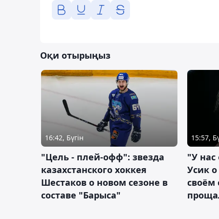
Оқи отырыңыз
16:42, Бүгін
15:57, Б
"Цель - плей-офф": звезда
"У нас
казахстанского хоккея
Усик 
Шестаков о новом сезоне в
своём 
составе "Барыса"
проща