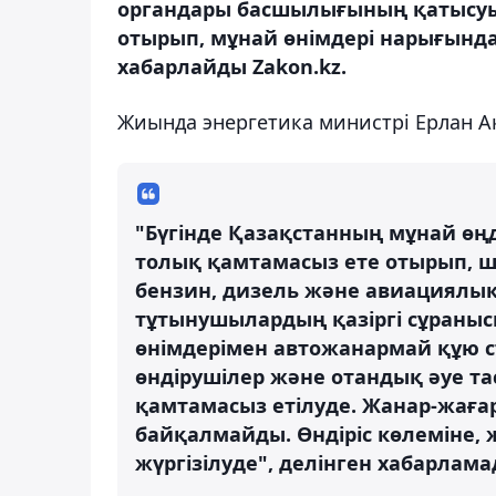
органдары басшылығының қатысуы
отырып, мұнай өнімдері нарығындағ
хабарлайды Zakon.kz.
Жиында энергетика министрі Ерлан А
"Бүгінде Қазақстанның мұнай өңд
толық қамтамасыз ете отырып, шт
бензин, дизель және авиациялық
тұтынушылардың қазіргі сұранысы
өнімдерімен автожанармай құю 
өндірушілер және отандық әуе 
қамтамасыз етілуде. Жанар-жа
байқалмайды. Өндіріс көлеміне,
жүргізілуде", делінген хабарлама