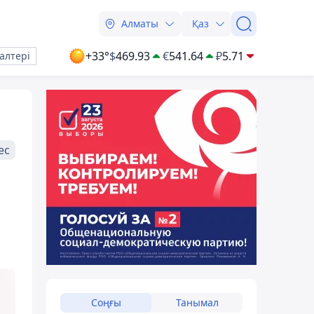
Алматы
Қаз
+33°
$
469.93
€
541.64
₽
5.71
алтері
ес
Соңғы
Танымал