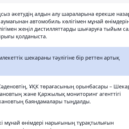
ңсыз әкетудің алдын алу шараларына ерекше наза
н аумағынан автомобиль көлігімен мұнай өнімдері
лігімен жеңіл дистилляттарды шығаруға тыйым са
йрығы қолданыста.
лекеттік шекараны тәулігіне бір реттен артық
 Сәденовтің, ҰҚК төрағасының орынбасары – Шека
ановтың және Қаржылық мониторинг агенттігі
жановтың баяндамалары тыңдалды.
кі мұнай өнімдері нарығының тұрақтылығын