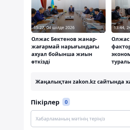
15:27, 04 шілде 2026
13:44, 
Олжас Бектенов жанар-
Олжас
жағармай нарығындағы
факто
ахуал бойынша жиын
эконо
өткізді
туралы
Жаңалықтан zakon.kz сайтында х
Пікірлер
0