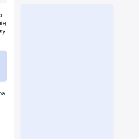
р
нің
лу
ра