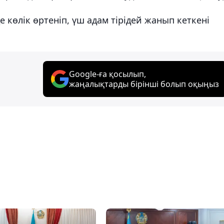
е көлік өртеніп, үш адам тірідей жанып кеткені
Google-ға қосылып,
жаңалықтарды бірінші болып оқыңыз