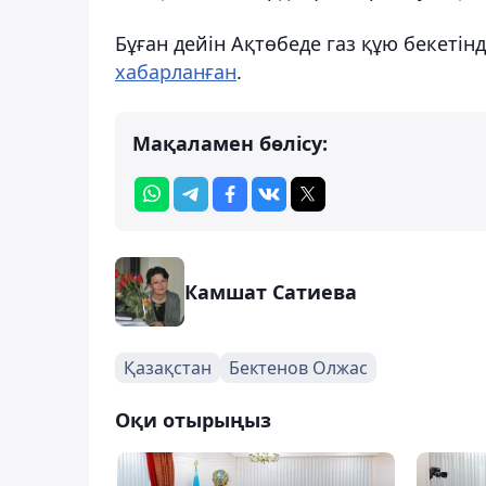
Бұған дейін Ақтөбеде газ құю бекетінд
хабарланған
.
Мақаламен бөлісу:
Камшат Сатиева
Қазақстан
Бектенов Олжас
Оқи отырыңыз