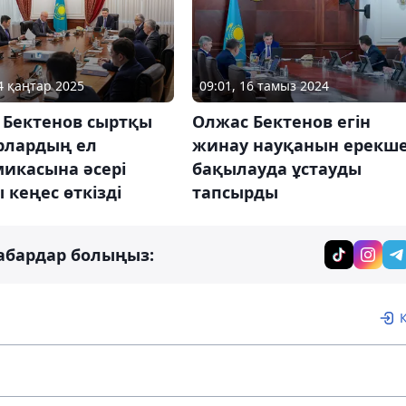
24 қаңтар 2025
09:01, 16 тамыз 2024
 Бектенов сыртқы
Олжас Бектенов егін
рлардың ел
жинау науқанын ерекш
микасына әсері
бақылауда ұстауды
 кеңес өткізді
тапсырды
абардар болыңыз: