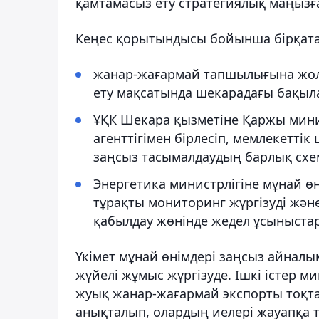
қамтамасыз ету стратегиялық маңызға 
Кеңес қорытындысы бойынша бірқатар
жанар-жағармай тапшылығына жол б
ету мақсатында шекарадағы бақыла
ҰҚК Шекара қызметіне Қаржы мин
агенттігімен бірлесіп, мемлекетті
заңсыз тасымалдаудың барлық схе
Энергетика министрлігіне мұнай өн
тұрақты мониторинг жүргізуді жә
қабылдау жөнінде жедел ұсыныстар
Үкімет мұнай өнімдері заңсыз айна
жүйелі жұмыс жүргізуде. Ішкі істер ми
жуық жанар-жағармай экспорты тоқтат
анықталып, олардың иелері жауапқа т