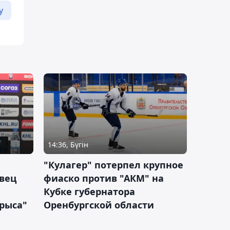
у
14:36, Бүгін
"Кулагер" потерпел крупное
вец
фиаско против "АКМ" на
Кубке губернатора
арыса"
Оренбургской области