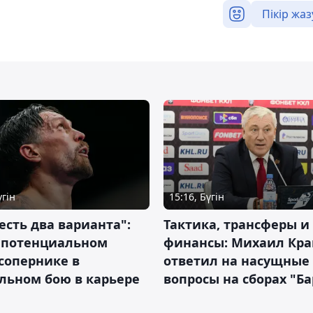
Пікір жаз
үгін
15:16, Бүгін
 есть два варианта":
Тактика, трансферы и
о потенциальном
финансы: Михаил Кра
сопернике в
ответил на насущные
льном бою в карьере
вопросы на сборах "Б