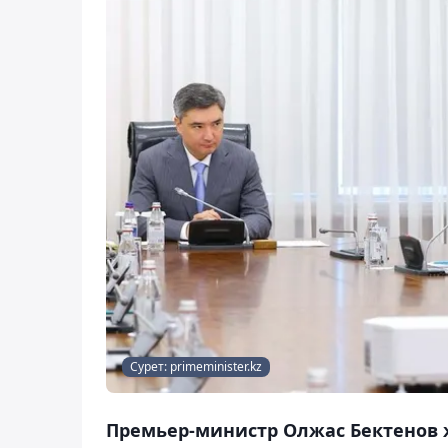
Сурет: primeminister.kz
Премьер-министр Олжас Бектенов 