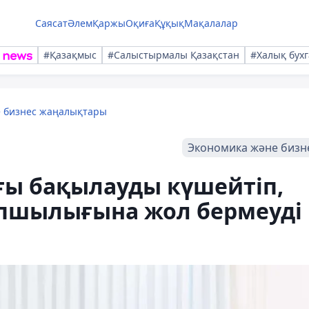
Саясат
Әлем
Қаржы
Оқиға
Құқық
Мақалалар
#Қазақмыс
#Салыстырмалы Қазақстан
#Халық бухг
е бизнес жаңалықтары
Экономика және бизн
ғы бақылауды күшейтіп,
пшылығына жол бермеуді