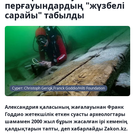
перғауындардың "жүзбелі
сарайы" табылды
Сурет: Christoph Gerigk,Franck Goddio/Hilti Foundation
Александрия қаласының жағалауынан Франк
Годдио жетекшілік еткен суасты археологтары
шамамен 2000 жыл бұрын жасалған ірі кеменің
қалдықтарын тапты, деп хабарлайды Zakon.kz.