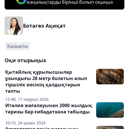
жаңалықтарды бірінші болып оқыңыз
Ботагөз Ақиқат
Қызықты
Оқи отырыңыз
Қытайлық құрылысшылар
ұзындығы 28 метр болатын алып
тіршілік иесінің қалдықтарын
тапты
12:48, 17 наурыз 2026
Италия жағалауынан 2000 жылдық
тарихы бар ғибадатхана табылды
10:10, 24 қазан 2024