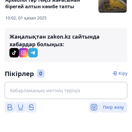
Археологтар теңіз жағасынан
бірегей алтын көмбе тапты
10:02, 01 қазан 2025
Жаңалықтан zakon.kz сайтында
хабардар болыңыз:
Пікірлер
0
Кіру
Пікір жазу