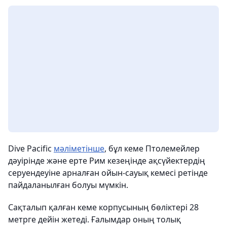
Dive Pacific
мәліметінше
, бұл кеме Птолемейлер
дәуірінде және ерте Рим кезеңінде ақсүйектердің
серуендеуіне арналған ойын-сауық кемесі ретінде
пайдаланылған болуы мүмкін.
Сақталып қалған кеме корпусының бөліктері 28
метрге дейін жетеді. Ғалымдар оның толық