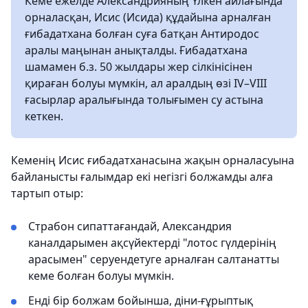
Кеме ежелде Александрияның Үлкен айлағында
орналасқан, Исис (Исида) құдайына арналған
ғибадатхана болған суға батқан Антиродос
аралы маңынан анықталды. Ғибадатхана
шамамен б.з. 50 жылдары жер сілкінісінен
қираған болуы мүмкін, ал аралдың өзі IV–VIII
ғасырлар аралығында толығымен су астына
кеткен.
Кеменің Исис ғибадатханасына жақын орналасуына
байланысты ғалымдар екі негізгі болжамды алға
тартып отыр:
Страбон сипаттағандай, Александрия
каналдарымен ақсүйектерді "лотос гүлдерінің
арасымен" серуендетуге арналған салтанатты
кеме болған болуы мүмкін.
Енді бір болжам бойынша, діни-ғұрыптық