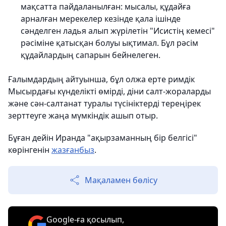
мақсатта пайдаланылған: мысалы, құдайға
арналған мерекелер кезінде қала ішінде
сәнделген ладья алып жүрілетін "Исистің кемесі"
рәсіміне қатысқан болуы ықтимал. Бұл рәсім
құдайлардың сапарын бейнелеген.
Ғалымдардың айтуынша, бұл олжа ерте римдік
Мысырдағы күнделікті өмірді, діни салт-жораларды
және сән-салтанат туралы түсініктерді тереңірек
зерттеуге жаңа мүмкіндік ашып отыр.
Бұған дейін Иранда "ақырзаманның бір белгісі"
көрінгенін
жазғанбыз
.
Мақаламен бөлісу
Google-ға қосылып,