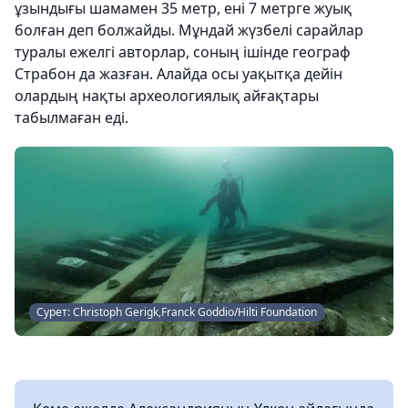
ұзындығы шамамен 35 метр, ені 7 метрге жуық
болған деп болжайды. Мұндай жүзбелі сарайлар
туралы ежелгі авторлар, соның ішінде географ
Страбон да жазған. Алайда осы уақытқа дейін
олардың нақты археологиялық айғақтары
табылмаған еді.
Сурет: Christoph Gerigk,Franck Goddio/Hilti Foundation