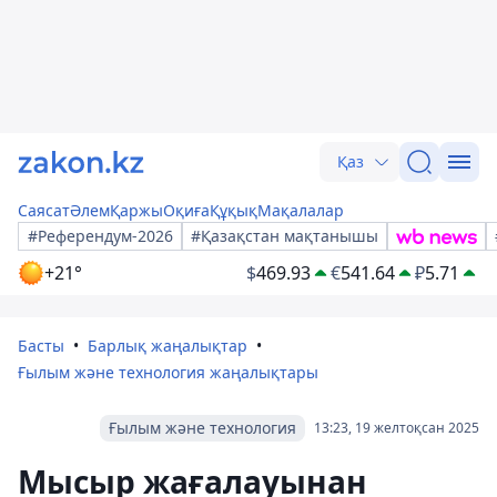
Қаз
Саясат
Әлем
Қаржы
Оқиға
Құқық
Мақалалар
#Референдум-2026
#Қазақстан мақтанышы
+21°
$
469.93
€
541.64
₽
5.71
Басты
Барлық жаңалықтар
Ғылым және технология жаңалықтары
Ғылым және технология
13:23, 19 желтоқсан 2025
Мысыр жағалауынан