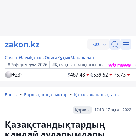
Қаз
Саясат
Әлем
Қаржы
Оқиға
Құқық
Мақалалар
#Референдум-2026
#Қазақстан мақтанышы
+23°
$
467.48
€
539.52
₽
5.73
Басты
Барлық жаңалықтар
Қаржы жаңалықтары
Қаржы
17:13, 17 ақпан 2022
Қазақстандықтардың
қандай аударымдары