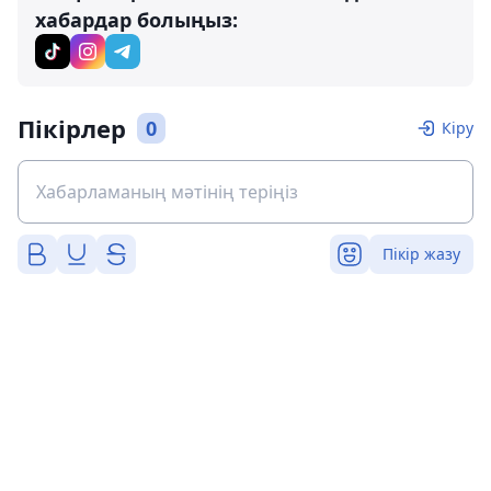
хабардар болыңыз:
Пікірлер
0
Кіру
Пікір жазу