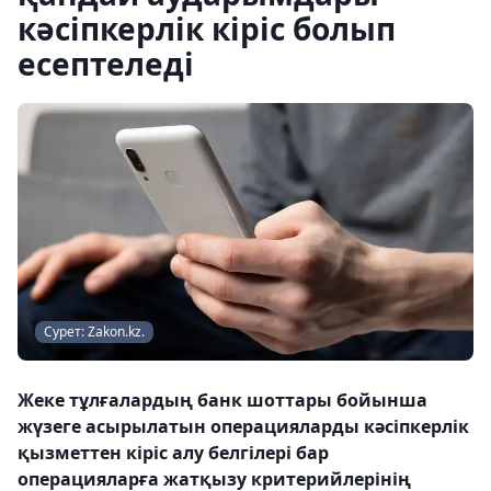
кәсіпкерлік кіріс болып
есептеледі
Сурет: Zakon.kz.
Жеке тұлғалардың банк шоттары бойынша
жүзеге асырылатын операцияларды кәсіпкерлік
қызметтен кіріс алу белгілері бар
операцияларға жатқызу критерийлерінің