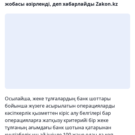
жобасы әзірленді, деп хабарлайды Zakon.kz
Осылайша, жеке тұлғалардың банк шоттары
бойынша жүзеге асырылатын операцияларды
кәсiпкерлiк қызметтен кiрiс алу белгiлерi бар
операцияларға жатқызу критерийi бiр жеке
тұлғаның ағымдағы банк шотына қатарынан
күнтiзбелiк үш ай iшiнде 100 және одан да көп