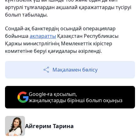
әртүрлi тұлғалардан ақшалай қаражаттарды түсiруi
болып табылады.
Сондай-ақ банктердің осындай операциялар
бойынша
ақпаратты
Қазақстан Республикасы
Қаржы министрлігінің Мемлекеттік кірістер
комитетіне беруі қағидалары әзірленді.
Мақаламен бөлісу
Google-ға қосылып,
жаңалықтарды бірінші болып оқыңыз
Айгерим Тарина