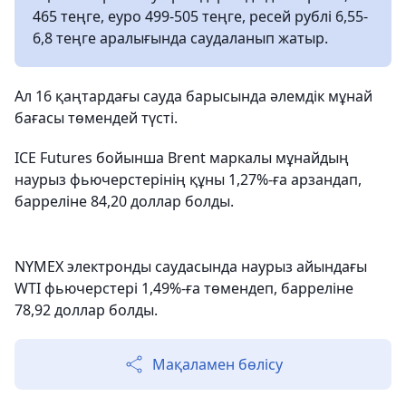
465 теңге, еуро 499-505 теңге, ресей рублі 6,55-
6,8 теңге аралығында саудаланып жатыр.
Ал 16 қаңтардағы сауда барысында әлемдік мұнай
бағасы төмендей түсті.
ICE Futures бойынша Brent маркалы мұнайдың
наурыз фьючерстерінің құны 1,27%-ға арзандап,
барреліне 84,20 доллар болды.
NYMEX электронды саудасында наурыз айындағы
WTI фьючерстері 1,49%-ға төмендеп, барреліне
78,92 доллар болды.
Мақаламен бөлісу