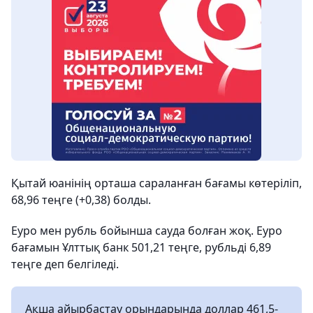
Қытай юанінің орташа сараланған бағамы көтеріліп,
68,96 теңге (+0,38) болды.
Еуро мен рубль бойынша сауда болған жоқ. Еуро
бағамын Ұлттық банк 501,21 теңге, рубльді 6,89
теңге деп белгіледі.
Ақша айырбастау орындарында доллар 461,5-