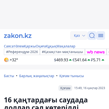
Қаз
Саясат
Әлем
Қаржы
Оқиға
Құқық
Мақалалар
#Референдум-2026
#Қазақстан мақтанышы
+32°
$
469.93
€
541.64
₽
5.71
Басты
Барлық жаңалықтар
Қоғам тынысы
Қоғам
15:49, 16 қаңтар 2023
16 қаңтардағы саудада
доллар сәл көтерілді