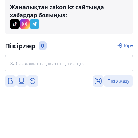
Жаңалықтан zakon.kz сайтында
хабардар болыңыз:
Пікірлер
0
Кіру
Пікір жазу