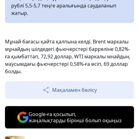
рублі 5,5-5,7 теңге аралығында саудаланып
жатыр.
Мұнай бағасы қайта қалпына келді. Brent маркалы
мұнайдың шілдедегі фьючерстері барреліне 0,82%-
ға қымбаттап, 72,92 доллар, WTI маркалы мнайдың
маусымдағы фьючерстері 0,58%-ға өсіп, 69 доллар
болды.
Мақаламен бөлісу
Google-ға қосылып,
жаңалықтарды бірінші болып оқыңыз