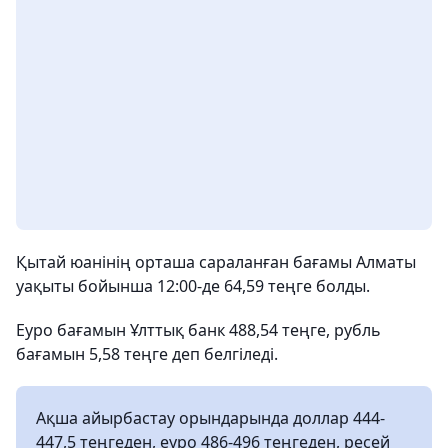
Қытай юанінің орташа сараланған бағамы Алматы
уақыты бойынша 12:00-де 64,59 теңге болды.
Еуро бағамын Ұлттық банк 488,54 теңге, рубль
бағамын 5,58 теңге деп белгіледі.
Ақша айырбастау орындарында доллар 444-
447,5 теңгеден, еуро 486-496 теңгеден, ресей