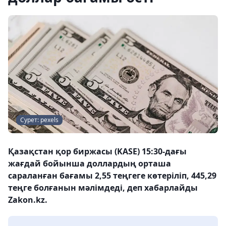
Сурет: pexels
Қазақстан қор биржасы (KASE) 15:30-дағы
жағдай бойынша доллардың орташа
сараланған бағамы 2,55 теңгеге көтеріліп, 445,29
теңге болғанын мәлімдеді, деп хабарлайды
Zakon.kz.