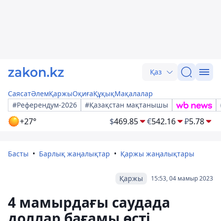
Қаз
Саясат
Әлем
Қаржы
Оқиға
Құқық
Мақалалар
#Референдум-2026
#Қазақстан мақтанышы
+27°
$
469.85
€
542.16
₽
5.78
Басты
Барлық жаңалықтар
Қаржы жаңалықтары
Қаржы
15:53, 04 мамыр 2023
4 мамырдағы саудада
доллар бағамы өсті