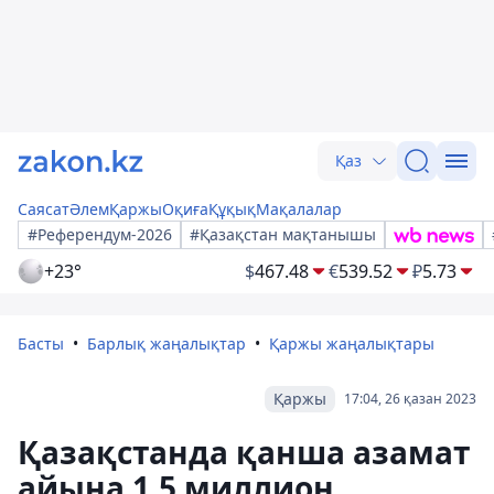
Қаз
Саясат
Әлем
Қаржы
Оқиға
Құқық
Мақалалар
#Референдум-2026
#Қазақстан мақтанышы
+23°
$
467.48
€
539.52
₽
5.73
Басты
Барлық жаңалықтар
Қаржы жаңалықтары
Қаржы
17:04, 26 қазан 2023
Қазақстанда қанша азамат
айына 1,5 миллион