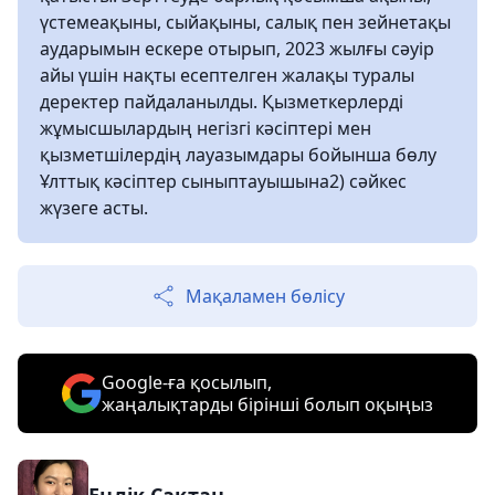
үстемеақыны, сыйақыны, салық пен зейнетақы
аударымын ескере отырып, 2023 жылғы сәуір
айы үшін нақты есептелген жалақы туралы
деректер пайдаланылды. Қызметкерлерді
жұмысшылардың негізгі кәсіптері мен
қызметшілердің лауазымдары бойынша бөлу
Ұлттық кәсіптер сыныптауышына2) сәйкес
жүзеге асты.
Мақаламен бөлісу
Google-ға қосылып,
жаңалықтарды бірінші болып оқыңыз