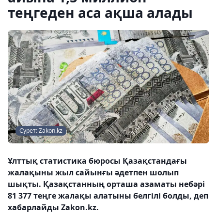
теңгеден аса ақша алады
Сурет: Zakon.kz
Ұлттық статистика бюросы Қазақстандағы
жалақыны жыл сайынғы әдетпен шолып
шықты. Қазақстанның орташа азаматы небәрі
81 377 теңге жалақы алатыны белгілі болды, деп
хабарлайды Zakon.kz.