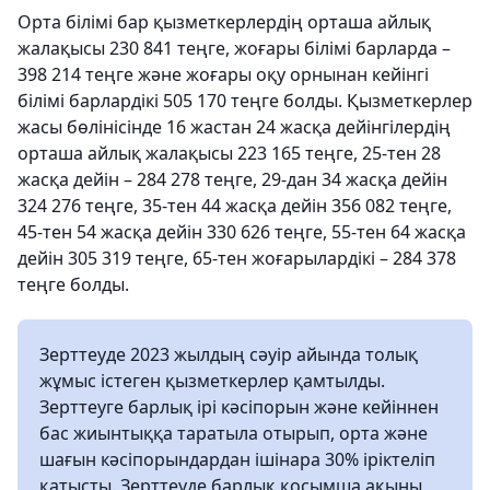
Орта білімі бар қызметкерлердің орташа айлық
жалақысы 230 841 теңге, жоғары білімі барларда –
398 214 теңге және жоғары оқу орнынан кейінгі
білімі барлардікі 505 170 теңге болды. Қызметкерлер
жасы бөлінісінде 16 жастан 24 жасқа дейінгілердің
орташа айлық жалақысы 223 165 теңге, 25-тен 28
жасқа дейін – 284 278 теңге, 29-дан 34 жасқа дейін
324 276 теңге, 35-тен 44 жасқа дейін 356 082 теңге,
45-тен 54 жасқа дейін 330 626 теңге, 55-тен 64 жасқа
дейін 305 319 теңге, 65-тен жоғарылардікі – 284 378
теңге болды.
Зерттеуде 2023 жылдың сәуір айында толық
жұмыс істеген қызметкерлер қамтылды.
Зерттеуге барлық ірі кәсіпорын және кейіннен
бас жиынтыққа таратыла отырып, орта және
шағын кәсіпорындардан ішінара 30% іріктеліп
қатысты. Зерттеуде барлық қосымша ақыны,