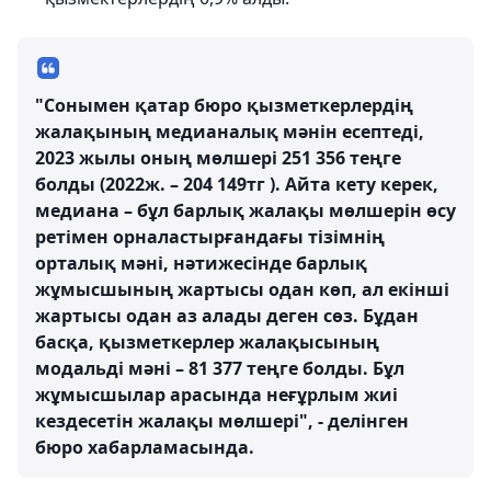
"Сонымен қатар бюро қызметкерлердің
жалақының медианалық мәнін есептеді,
2023 жылы оның мөлшері 251 356 теңге
болды (2022ж. – 204 149тг ). Айта кету керек,
медиана – бұл барлық жалақы мөлшерін өсу
ретімен орналастырғандағы тізімнің
орталық мәні, нәтижесінде барлық
жұмысшының жартысы одан көп, ал екінші
жартысы одан аз алады деген сөз. Бұдан
басқа, қызметкерлер жалақысының
модальді мәні – 81 377 теңге болды. Бұл
жұмысшылар арасында неғұрлым жиі
кездесетін жалақы мөлшері", - делінген
бюро хабарламасында.