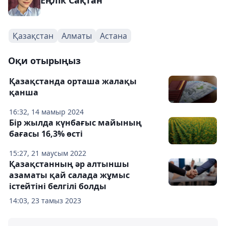
Еңлік Сақтан
Қазақстан
Алматы
Астана
Оқи отырыңыз
Қазақстанда орташа жалақы
қанша
16:32, 14 мамыр 2024
Бір жылда күнбағыс майының
бағасы 16,3% өсті
15:27, 21 маусым 2022
Қазақстанның әр алтыншы
азаматы қай салада жұмыс
істейтіні белгілі болды
14:03, 23 тамыз 2023