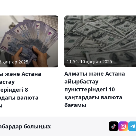
11:54, 10 қаңтар 2025
08 қаңтар 2025
Алматы және Астана
ы және Астана
айырбастау
астау
пункттеріндегі 10
еріндегі 8
қаңтардағы валюта
рдағы валюта
бағамы
ы
абардар болыңыз: