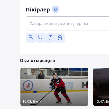
Пікірлер
0
Оқи отырыңыз
16:08, Бүгін
15:47, Б