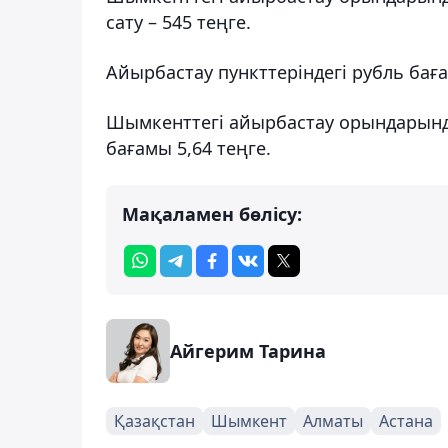
сату – 545 теңге.
Айырбастау пункттеріндегі рубль бағ
Шымкенттегі айырбастау орындарында 
бағамы 5,64 теңге.
Мақаламен бөлісу:
Айгерим Тарина
Қазақстан
Шымкент
Алматы
Астана