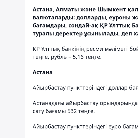
Астана, Алматы және Шымкент қал
валюталарды: долларды, еуроны жә
бағамдары, сондай-ақ ҚР Ұлттық Б
туралы деректер ұсынылады, деп х
ҚР Ұлттық банкінің ресми мәліметі бо
теңге, рубль – 5,16 теңге.
Астана
Айырбастау пункттеріндегі доллар ба
Астанадағы айырбастау орындарында 
сату бағамы 532 теңге.
Айырбастау пункттеріндегі еуро баға