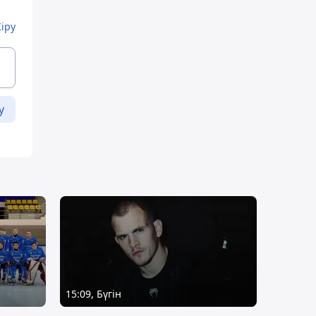
Кіру
у
15:09, Бүгін