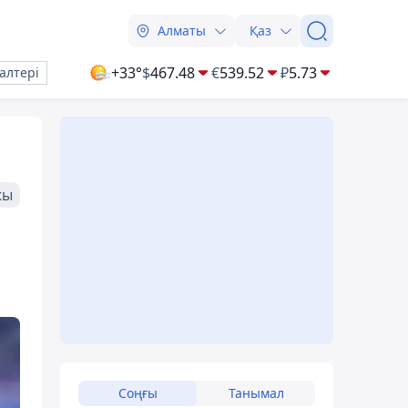
Алматы
Қаз
+33°
$
467.48
€
539.52
₽
5.73
алтері
жы
Соңғы
Танымал