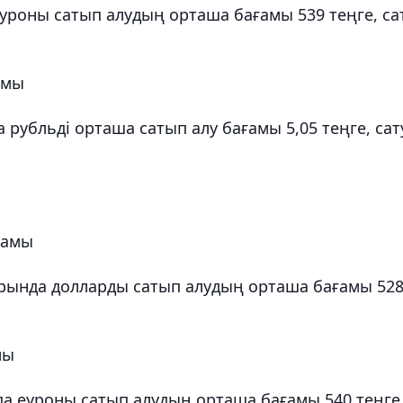
роны сатып алудың орташа бағамы 539 теңге, са
амы
убльді орташа сатып алу бағамы 5,05 теңге, сат
ғамы
ында долларды сатып алудың орташа бағамы 528
мы
 еуроны сатып алудың орташа бағамы 540 теңге