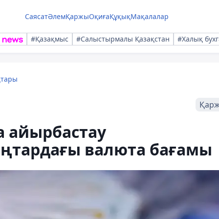
Саясат
Әлем
Қаржы
Оқиға
Құқық
Мақалалар
#Қазақмыс
#Салыстырмалы Қазақстан
#Халық бухг
қтары
Қар
а айырбастау
қаңтардағы валюта бағамы