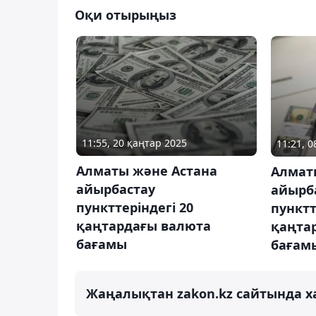
Оқи отырыңыз
11:55, 20 қаңтар 2025
11:21, 
Алматы және Астана
Алмат
айырбастау
айырб
пункттеріндегі 20
пунктт
қаңтардағы валюта
қаңта
бағамы
бағам
Жаңалықтан zakon.kz сайтында х