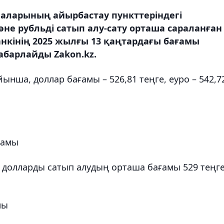
аларының айырбастау пункттеріндегі
не рубльді сатып алу-сату орташа сараланған
анкінің 2025 жылғы 13 қаңтардағы бағамы
абарлайды Zakon.kz.
йынша, доллар бағамы – 526,81 теңге, еуро – 542,7
ғамы
долларды сатып алудың орташа бағамы 529 теңге
мы