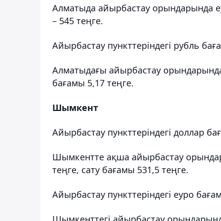
Алматыда айырбастау орындарында еу
– 545 теңге.
Айырбастау пункттеріндегі рубль бағ
Алматыдағы айырбастау орындарында р
бағамы 5,17 теңге.
Шымкент
Айырбастау пункттеріндегі доллар ба
Шымкентте ақша айырбастау орындар
теңге, сату бағамы 531,5 теңге.
Айырбастау пункттеріндегі еуро баға
Шымкенттегі айырбастау орындарында