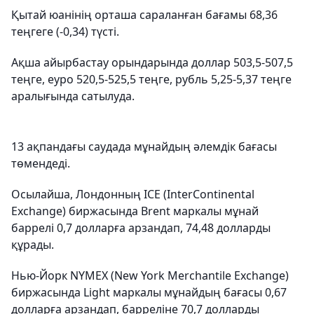
Қытай юанінің орташа сараланған бағамы 68,36
теңгеге (-0,34) түсті.
Ақша айырбастау орындарында доллар 503,5-507,5
теңге, еуро 520,5-525,5 теңге, рубль 5,25-5,37 теңге
аралығында сатылуда.
13 ақпандағы саудада мұнайдың әлемдік бағасы
төмендеді.
Осылайша, Лондонның ICE (InterContinental
Exchange) биржасында Brent маркалы мұнай
баррелі 0,7 долларға арзандап, 74,48 долларды
құрады.
Нью-Йорк NYMEX (New York Merchantile Exchange)
биржасында Light маркалы мұнайдың бағасы 0,67
долларға арзандап, барреліне 70,7 долларды