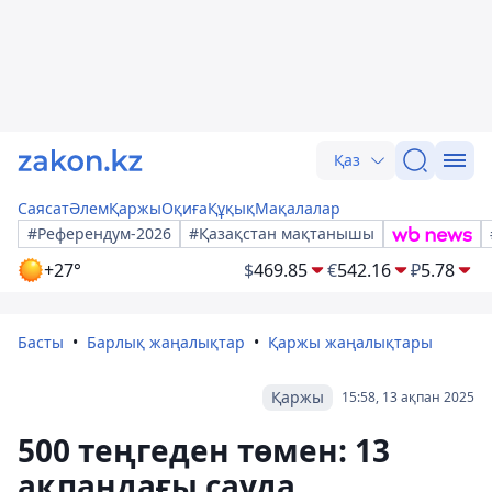
Қаз
Саясат
Әлем
Қаржы
Оқиға
Құқық
Мақалалар
#Референдум-2026
#Қазақстан мақтанышы
+27°
$
469.85
€
542.16
₽
5.78
Басты
Барлық жаңалықтар
Қаржы жаңалықтары
Қаржы
15:58, 13 ақпан 2025
500 теңгеден төмен: 13
ақпандағы сауда