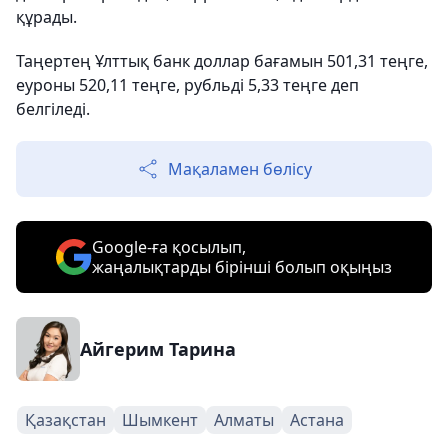
құрады.
Таңертең Ұлттық банк доллар бағамын 501,31 теңге,
еуроны 520,11 теңге, рубльді 5,33 теңге деп
белгіледі.
Мақаламен бөлісу
Google-ға қосылып,
жаңалықтарды бірінші болып оқыңыз
Айгерим Тарина
Қазақстан
Шымкент
Алматы
Астана