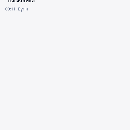
"тысячника"
09:11, Бүгін