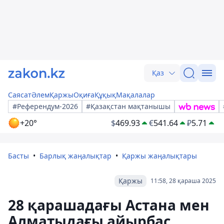
Қаз
Саясат
Әлем
Қаржы
Оқиға
Құқық
Мақалалар
#Референдум-2026
#Қазақстан мақтанышы
+20°
$
469.93
€
541.64
₽
5.71
Басты
Барлық жаңалықтар
Қаржы жаңалықтары
Қаржы
11:58, 28 қараша 2025
28 қарашадағы Астана мен
Алматыдағы айырбас