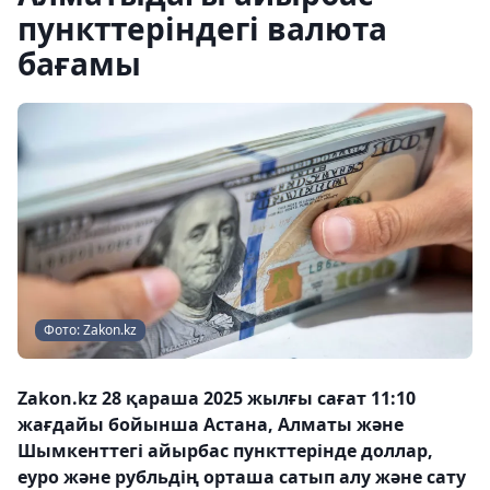
пункттеріндегі валюта
бағамы
Фото: Zakon.kz
Zakon.kz 28 қараша 2025 жылғы сағат 11:10
жағдайы бойынша Астана, Алматы және
Шымкенттегі айырбас пункттерінде доллар,
еуро және рубльдің орташа сатып алу және сату