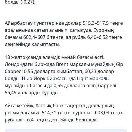
болды (-0,27).
Айырбастау пункттерінде доллар 515,3–517,5 теңге
аралығында сатып алынып, сатылуда. Еуроның
бағамы 602,4–607,6 теңге, ал рубль 6,40–6,52 теңге
деңгейінде қалыптасты.
18 желтоқсанда әлемдік мұнай бағасы өсті.
Лондондағы биржада Brent маркалы мұнайдың бір
баррелі 0,55 долларға қымбаттап, 60,23 доллар
болды. Нью-Йорк биржасында Light маркалы
мұнайдың бағасы да 0,55 долларға өсіп, баррелі
56,49 долларды құрады.
Айта кетейік, Ұлттық банк таңертең доллардың
ресми бағамын 514,31 теңге, еуроны – 603,03 теңге,
рубльді – 6,4 теңге деңгейінде белгіледі.