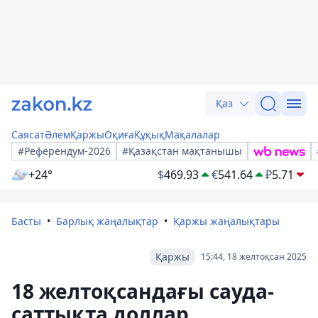
Қаз
Саясат
Әлем
Қаржы
Оқиға
Құқық
Мақалалар
#Референдум-2026
#Қазақстан мақтанышы
+24°
$
469.93
€
541.64
₽
5.71
Басты
Барлық жаңалықтар
Қаржы жаңалықтары
Қаржы
15:44, 18 желтоқсан 2025
18 желтоқсандағы сауда-
саттықта доллар