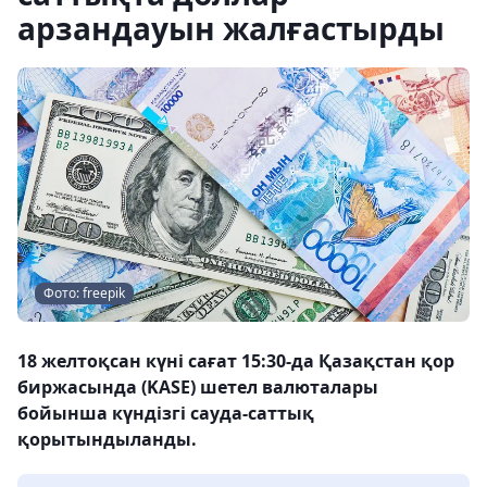
арзандауын жалғастырды
Фото: freepik
18 желтоқсан күні сағат 15:30-да Қазақстан қор
биржасында (KASE) шетел валюталары
бойынша күндізгі сауда-саттық
қорытындыланды.