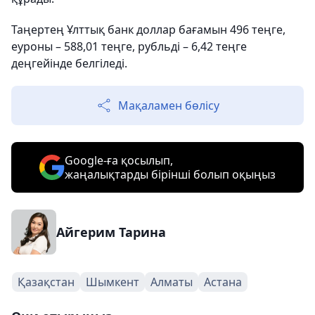
Таңертең Ұлттық банк доллар бағамын 496 теңге,
еуроны – 588,01 теңге, рубльді – 6,42 теңге
деңгейінде белгіледі.
Мақаламен бөлісу
Google-ға қосылып,
жаңалықтарды бірінші болып оқыңыз
Айгерим Тарина
Қазақстан
Шымкент
Алматы
Астана