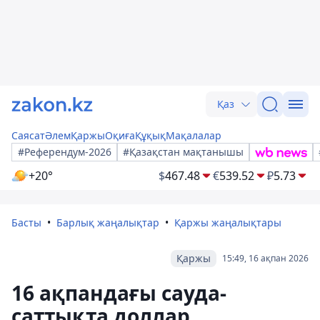
Қаз
Саясат
Әлем
Қаржы
Оқиға
Құқық
Мақалалар
#Референдум-2026
#Қазақстан мақтанышы
+20°
$
467.48
€
539.52
₽
5.73
Басты
Барлық жаңалықтар
Қаржы жаңалықтары
Қаржы
15:49, 16 ақпан 2026
16 ақпандағы сауда-
саттықта доллар