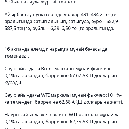
бойынша сауда жүргізілген жоқ.
Айырбастау пункттерінде доллар 491–494,2 теңге
аралығында сатып алынып, сатылуда, еуро – 582,9–
587,5 теңге, рубль – 6,39–6,50 теңге аралығында.
16 ақпанда әлемдік нарықта мұнай бағасы да
төмендеді.
Сәуір айындағы Brent маркалы мұнай фьючерсі
0,1%-ға арзандап, барреліне 67,67 АҚШ долларын
құрады.
Сәуір айындағы WTI маркалы мұнай фьючерсі 0,1%-
ға төмендеп, барреліне 62,68 АҚШ долларына жетті.
Наурыз айында жеткізілетін WTI маркалы мұнай да
0,1%-ға арзандап, барреліне 62,75 АҚШ долларын
құрады.