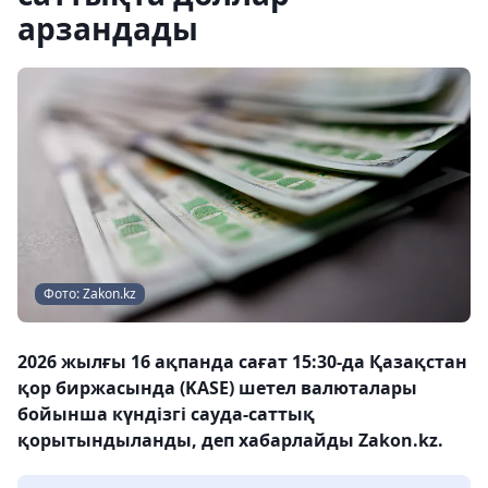
арзандады
Фото: Zakon.kz
2026 жылғы 16 ақпанда сағат 15:30-да Қазақстан
қор биржасында (KASE) шетел валюталары
бойынша күндізгі сауда-саттық
қорытындыланды, деп хабарлайды Zakon.kz.