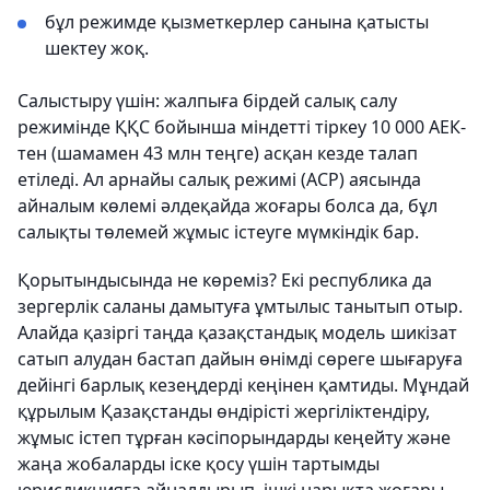
бұл режимде қызметкерлер санына қатысты
шектеу жоқ.
Салыстыру үшін: жалпыға бірдей салық салу
режимінде ҚҚС бойынша міндетті тіркеу 10 000 АЕК-
тен (шамамен 43 млн теңге) асқан кезде талап
етіледі. Ал арнайы салық режимі (АСР) аясында
айналым көлемі әлдеқайда жоғары болса да, бұл
салықты төлемей жұмыс істеуге мүмкіндік бар.
Қорытындысында не көреміз? Екі республика да
зергерлік саланы дамытуға ұмтылыс танытып отыр.
Алайда қазіргі таңда қазақстандық модель шикізат
сатып алудан бастап дайын өнімді сөреге шығаруға
дейінгі барлық кезеңдерді кеңінен қамтиды. Мұндай
құрылым Қазақстанды өндірісті жергіліктендіру,
жұмыс істеп тұрған кәсіпорындарды кеңейту және
жаңа жобаларды іске қосу үшін тартымды