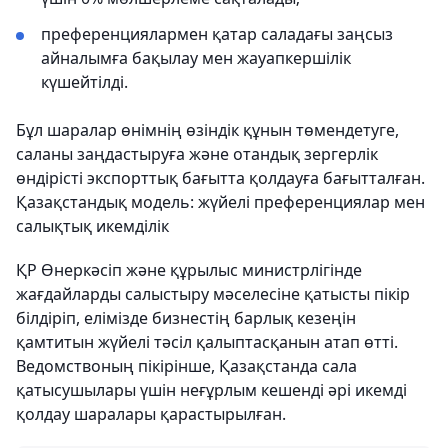
преференциялармен қатар саладағы заңсыз
айналымға бақылау мен жауапкершілік
күшейтілді.
Бұл шаралар өнімнің өзіндік құнын төмендетуге,
саланы заңдастыруға және отандық зергерлік
өндірісті экспорттық бағытта қолдауға бағытталған.
Қазақстандық модель: жүйелі преференциялар мен
салықтық икемділік
ҚР Өнеркәсіп және құрылыс министрлігінде
жағдайларды салыстыру мәселесіне қатысты пікір
білдіріп, елімізде бизнестің барлық кезеңін
қамтитын жүйелі тәсіл қалыптасқанын атап өтті.
Ведомствоның пікірінше, Қазақстанда сала
қатысушылары үшін неғұрлым кешенді әрі икемді
қолдау шаралары қарастырылған.