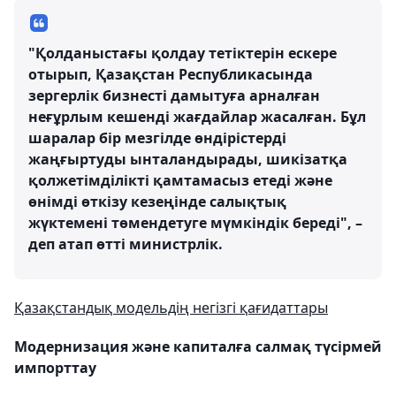
"Қолданыстағы қолдау тетіктерін ескере
отырып, Қазақстан Республикасында
зергерлік бизнесті дамытуға арналған
неғұрлым кешенді жағдайлар жасалған. Бұл
шаралар бір мезгілде өндірістерді
жаңғыртуды ынталандырады, шикізатқа
қолжетімділікті қамтамасыз етеді және
өнімді өткізу кезеңінде салықтық
жүктемені төмендетуге мүмкіндік береді", –
деп атап өтті министрлік.
Қазақстандық модельдің негізгі қағидаттары
Модернизация және капиталға салмақ түсірмей
импорттау