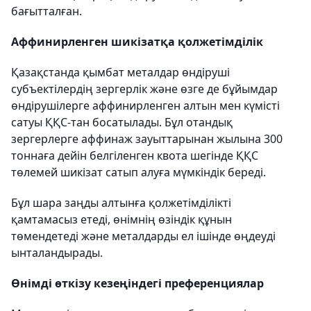
бағытталған.
Аффинирленген шикізатқа қолжетімділік
Қазақстанда қымбат металдар өндіруші
субъектілердің зергерлік және өзге де бұйымдар
өндірушілерге аффинирленген алтын мен күмісті
сатуы ҚҚС-тан босатылады. Бұл отандық
зергерлерге аффинаж зауыттарынан жылына 300
тоннаға дейін белгіленген квота шегінде ҚҚС
төлемей шикізат сатып алуға мүмкіндік береді.
Бұл шара заңды алтынға қолжетімділікті
қамтамасыз етеді, өнімнің өзіндік құнын
төмендетеді және металдарды ел ішінде өңдеуді
ынталандырады.
Өнімді өткізу кезеңіндегі преференциялар