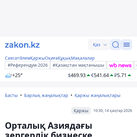
Қаз
Саясат
Әлем
Қаржы
Оқиға
Құқық
Мақалалар
#Референдум-2026
#Қазақстан мақтанышы
+25°
$
469.93
€
541.64
₽
5.71
Басты
Барлық жаңалықтар
Қаржы жаңалықтары
Қаржы
10:30, 14 қаңтар 2026
Орталық Азиядағы
зергерлік бизнеске