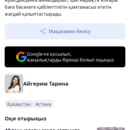
юрисдикцияға айналдырып, ішкі нарықта жоғары
баға бәсекеге қабілеттілігін қамтамасыз ететін
жағдай қалыптастырады.
Мақаламен бөлісу
Google-ға қосылып,
жаңалықтарды бірінші болып оқыңыз
Айгерим Тарина
Қазақстан
Астана
Оқи отырыңыз