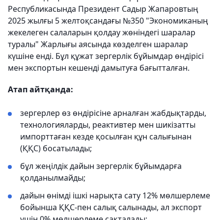
Республикасында Президент Садыр Жапаровтың
2025 жылғы 5 желтоқсандағы №350 "Экономиканың
жекелеген салаларын қолдау жөніндегі шаралар
туралы" Жарлығы аясында көзделген шаралар
күшіне енді. Бұл құжат зергерлік бұйымдар өндірісі
мен экспортын кешенді дамытуға бағытталған.
Атап айтқанда:
зергерлер өз өндірісіне арналған жабдықтарды,
технологияларды, реактивтер мен шикізатты
импорттаған кезде қосылған құн салығынан
(ҚҚС) босатылады;
бұл жеңілдік дайын зергерлік бұйымдарға
қолданылмайды;
дайын өнімді ішкі нарықта сату 12% мөлшерлеме
бойынша ҚҚС-пен салық салынады, ал экспорт
үшін 0% мөлшерлеме сақталады;