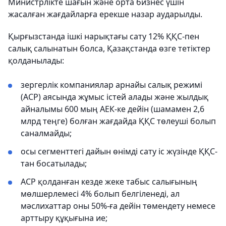
Министрлікте шағын және орта бизнес үшін
жасалған жағдайларға ерекше назар аударылды.
Қырғызстанда ішкі нарықтағы сату 12% ҚҚС-пен
салық салынатын болса, Қазақстанда өзге тетіктер
қолданылады:
зергерлік компаниялар арнайы салық режимі
(АСР) аясында жұмыс істей алады және жылдық
айналымы 600 мың АЕК-ке дейін (шамамен 2,6
млрд теңге) болған жағдайда ҚҚС төлеуші болып
саналмайды;
осы сегменттегі дайын өнімді сату іс жүзінде ҚҚС-
тан босатылады;
АСР қолданған кезде жеке табыс салығының
мөлшерлемесі 4% болып белгіленеді, ал
мәслихаттар оны 50%-ға дейін төмендету немесе
арттыру құқығына ие;