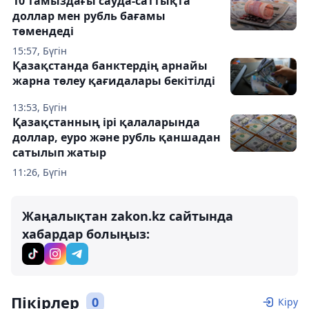
10 тамыздағы сауда-саттықта
доллар мен рубль бағамы
төмендеді
15:57, Бүгін
Қазақстанда банктердің арнайы
жарна төлеу қағидалары бекітілді
13:53, Бүгін
Қазақстанның ірі қалаларында
доллар, еуро және рубль қаншадан
сатылып жатыр
11:26, Бүгін
Жаңалықтан zakon.kz сайтында
хабардар болыңыз:
Пікірлер
0
Кіру