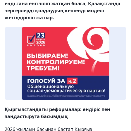
енді ғана енгізіліп жатқан болса, Қазақстанда
зергерлерді қолдаудың кешенді моделі
жетілдіріліп жатыр.
Қырғызстандағы реформалар: өндіріс пен
заңдастыруға басымдық
2026 жылдың басынан бастап Қырғыз