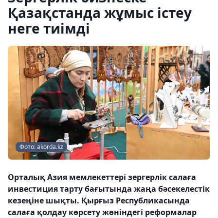
Қазақстанда жұмыс істеу
неге тиімді
Фото: akorda.kz
Орталық Азия мемлекеттері зергерлік салаға
инвестиция тарту бағытында жаңа бәсекелестік
кезеңіне шықты. Қырғыз Республикасында
салаға қолдау көрсету жөніндегі реформалар