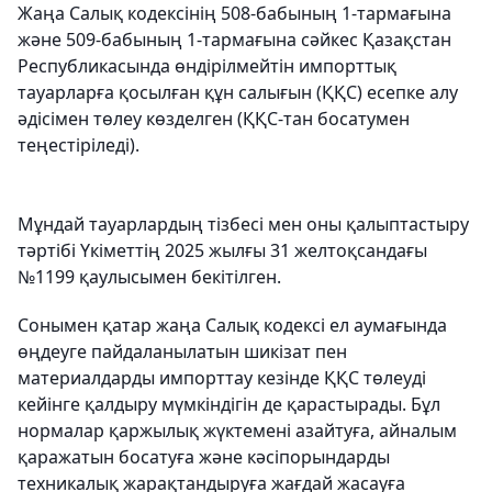
Жаңа Салық кодексінің 508-бабының 1-тармағына
және 509-бабының 1-тармағына сәйкес Қазақстан
Республикасында өндірілмейтін импорттық
тауарларға қосылған құн салығын (ҚҚС) есепке алу
әдісімен төлеу көзделген (ҚҚС-тан босатумен
теңестіріледі).
Мұндай тауарлардың тізбесі мен оны қалыптастыру
тәртібі Үкіметтің 2025 жылғы 31 желтоқсандағы
№1199 қаулысымен бекітілген.
Сонымен қатар жаңа Салық кодексі ел аумағында
өңдеуге пайдаланылатын шикізат пен
материалдарды импорттау кезінде ҚҚС төлеуді
кейінге қалдыру мүмкіндігін де қарастырады. Бұл
нормалар қаржылық жүктемені азайтуға, айналым
қаражатын босатуға және кәсіпорындарды
техникалық жарақтандыруға жағдай жасауға