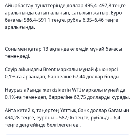
Айырбастау пункттерінде доллар 495,4–497,8 теңге
аралығында сатып алынып, сатылып жатыр. Еуро
бағамы 586,4–591,1 теңге, рубль 6,35–6,46 теңге
аралығында.
Сонымен қатар 13 ақпанда әлемдік мұнай бағасы
төмендеді.
Сәуір айындағы Brent маркалы мұнай фьючерсі
0,1%-ға арзандап, барреліне 67,44 доллар болды.
Наурыз айында жеткізілетін WTI маркалы мұнай да
0,1%-ға төмендеп, барреліне 62,75 долларды құрады.
Айта кетейік, таңертең Ұлттық банк доллар бағамын
494,28 теңге, еуроны – 587,06 теңге, рубльді – 6,4
теңге деңгейінде белгілеген еді.