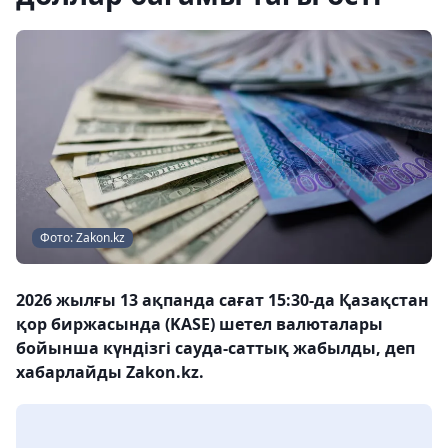
Фото: Zakon.kz
2026 жылғы 13 ақпанда сағат 15:30-да Қазақстан
қор биржасында (KASE) шетел валюталары
бойынша күндізгі сауда-саттық жабылды, деп
хабарлайды Zakon.kz.