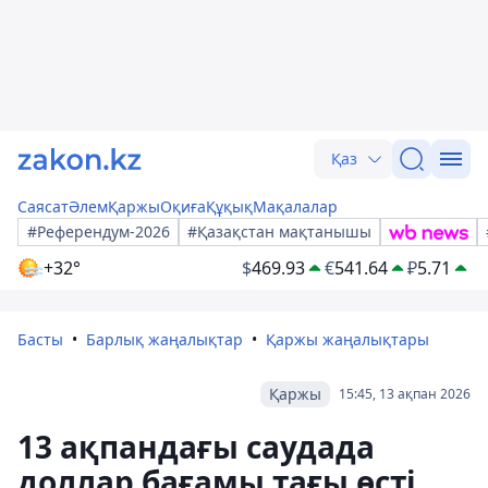
Қаз
Саясат
Әлем
Қаржы
Оқиға
Құқық
Мақалалар
#Референдум-2026
#Қазақстан мақтанышы
+32°
$
469.93
€
541.64
₽
5.71
Басты
Барлық жаңалықтар
Қаржы жаңалықтары
Қаржы
15:45, 13 ақпан 2026
13 ақпандағы саудада
доллар бағамы тағы өсті