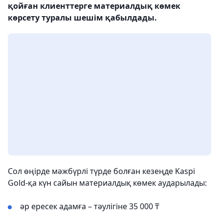
қойған клиенттерге материалдық көмек
көрсету туралы шешім қабылдады.
Сол өңірде мәжбүрлі түрде болған кезеңде Kaspi
Gold-қа күн сайын материалдық көмек аударылады:
әр ересек адамға – тәулігіне 35 000 ₸