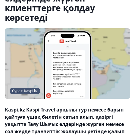
клиенттерге қолдау
көрсетеді
Сурет: Kaspi.kz
Kaspi.kz Kaspi Travel арқылы тур немесе барып
қайтуға ұшақ билетін сатып алып, қазіргі
уақытта Таяу Шығыс елдерінде жүрген немесе
сол жерде транзиттік жолаушы ретінде қалып