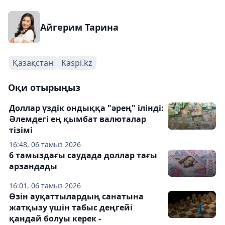
Айгерим Тарина
Қазақстан
Kaspi.kz
Оқи отырыңыз
Доллар үздік ондыққа "әрең" ілінді:
Әлемдегі ең қымбат валюталар
тізімі
16:48, 06 тамыз 2026
6 тамыздағы саудада доллар тағы
арзандады
16:01, 06 тамыз 2026
Өзін ауқаттылардың санатына
жатқызу үшін табыс деңгейі
қандай болуы керек -