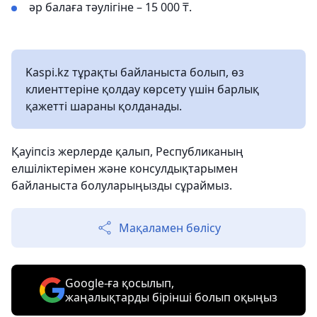
әр балаға тәулігіне – 15 000 ₸.
Kaspi.kz тұрақты байланыста болып, өз
клиенттеріне қолдау көрсету үшін барлық
қажетті шараны қолданады.
Қауіпсіз жерлерде қалып, Республиканың
елшіліктерімен және консулдықтарымен
байланыста болуларыңызды сұраймыз.
Мақаламен бөлісу
Google-ға қосылып,
жаңалықтарды бірінші болып оқыңыз