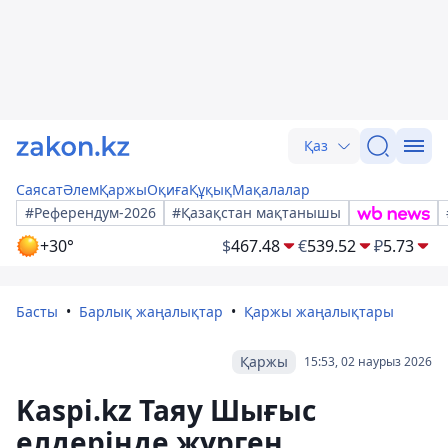
Қаз
Саясат
Әлем
Қаржы
Оқиға
Құқық
Мақалалар
#Референдум-2026
#Қазақстан мақтанышы
+30°
$
467.48
€
539.52
₽
5.73
Басты
Барлық жаңалықтар
Қаржы жаңалықтары
Қаржы
15:53, 02 наурыз 2026
Kaspi.kz Таяу Шығыс
елдерінде жүрген