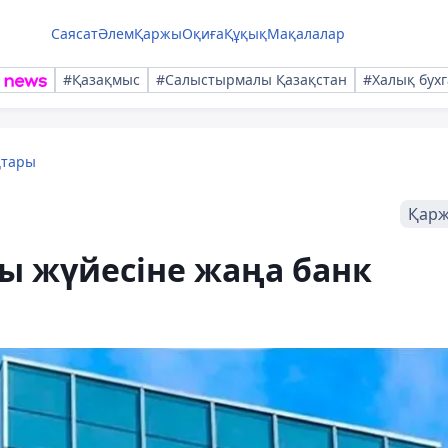
Саясат
Әлем
Қаржы
Оқиға
Құқық
Мақалалар
#Қазақмыс
#Салыстырмалы Қазақстан
#Халық бухг
қтары
Қар
ы жүйесіне жаңа банк