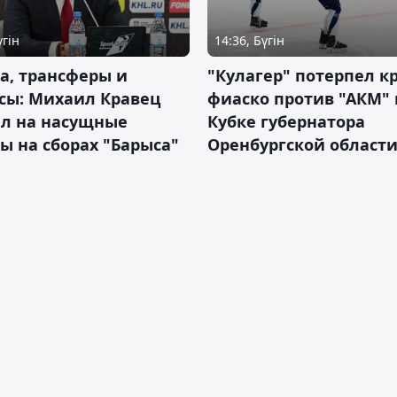
үгін
14:36, Бүгін
а, трансферы и
"Кулагер" потерпел к
сы: Михаил Кравец
фиаско против "АКМ" 
ил на насущные
Кубке губернатора
ы на сборах "Барыса"
Оренбургской област