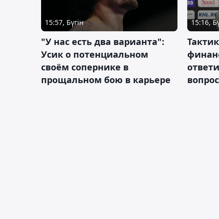
15:57, Бүгін
15:16, Б
"У нас есть два варианта":
Тактик
Усик о потенциальном
финан
своём сопернике в
ответ
прощальном бою в карьере
вопрос