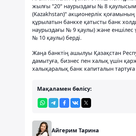
жылғы "20" наурыздағы № 8 қаулысым
(Kazakhstan)" акционерлік қоғамының 
құрылатын банкке қатысты банк холдин
наурыздағы № 9 қаулы) және еншілес 
№ 10 қаулы) берді.
Жаңа банктің ашылуы Қазақстан Респ
дамытуға, бизнес пен халық үшін қа
халықаралық банк капиталын тартуға 
Мақаламен бөлісу:
Айгерим Тарина