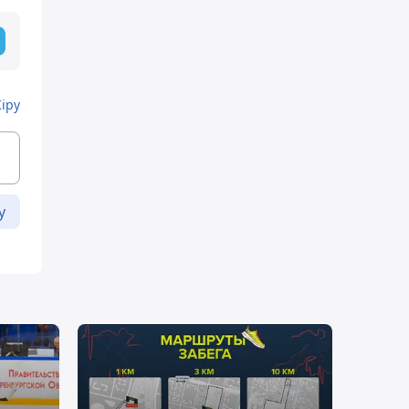
Кіру
у