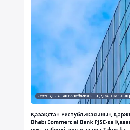
Сурет: Қазақстан Республикасының Қаржы нарығын р
Қазақстан Республикасының Қаржы
Dhabi Commercial Bank PJSC-ке Қаз
рұқсат берді, деп жазады Zakon.kz.