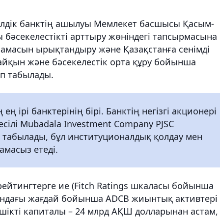
елдік банктің ашылуы Мемлекет басшысы Қасым-
 бәсекелестікті арттыру жөніндегі тапсырмасына
ңнамасын ырықтандыру және Қазақстанға сенімді
 айқын және бәсекелестік орта құру бойынша
п табылады.
ең ірі банктерінің бірі. Банктің негізгі акционері
есілі Mubadala Investment Company PJSC
табылады, бұл институционалдық қолдау мен
амасыз етеді.
ейтингтерге ие (Fitch Ratings шкаласы бойынша
қсандағы жағдай бойынша ADCB жиынтық активтері
шікті капиталы – 24 млрд АҚШ долларынан астам,