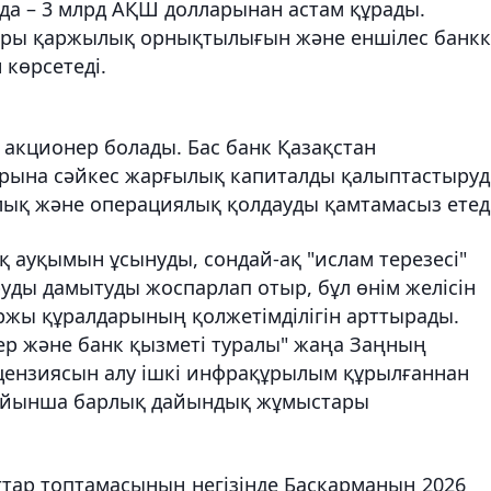
а – 3 млрд АҚШ долларынан астам құрады.
ары қаржылық орнықтылығын және еншілес банкк
 көрсетеді.
 акционер болады. Бас банк Қазақстан
рына сәйкес жарғылық капиталды қалыптастыруд
ық және операциялық қолдауды қамтамасыз етеді
қ ауқымын ұсынуды, сондай-ақ "ислам терезесі"
уды дамытуды жоспарлап отыр, бұл өнім желісін
ржы құралдарының қолжетімділігін арттырады.
ер және банк қызметі туралы" жаңа Заңның
цензиясын алу ішкі инфрақұрылым құрылғаннан
 бойынша барлық дайындық жұмыстары
аттар топтамасының негізінде Басқарманың 2026