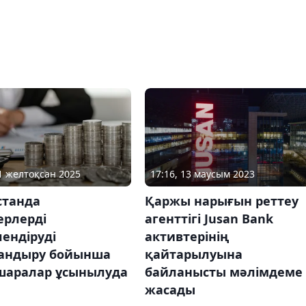
01 желтоқсан 2025
17:16, 13 маусым 2023
станда
Қаржы нарығын реттеу
ерлерді
агенттігі Jusan Bank
ендіруді
активтерінің
андыру бойынша
қайтарылуына
шаралар ұсынылуда
байланысты мәлімдеме
жасады