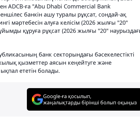
ен ADCB-ға "Abu Dhabi Commercial Bank
еншілес банкін ашу туралы рұқсат, сондай-ақ
гі мәртебесін алуға келісім (2026 жылғы "20"
ұйымды құруға рұқсат (2026 жылғы "20" наурызда
убликасының банк секторындағы бәсекелестікті
ржылық қызметтер аясын кеңейтуге және
ықпал ететін болады.
Google-ға қосылып,
жаңалықтарды бірінші болып оқыңыз