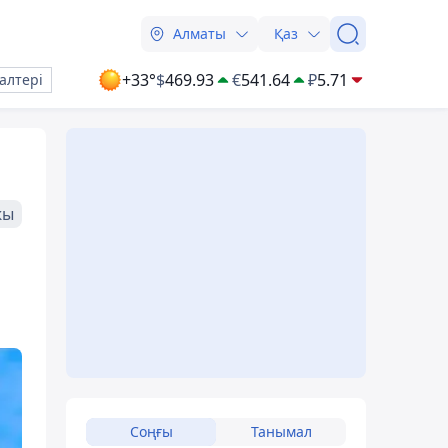
Алматы
Қаз
+33°
$
469.93
€
541.64
₽
5.71
алтері
жы
Соңғы
Танымал