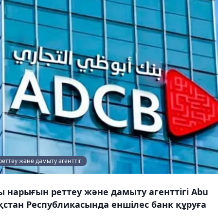
еттеу және дамыту агенттігі
 нарығын реттеу және дамыту агенттігі Abu
ақстан Республикасында еншілес банк құруға