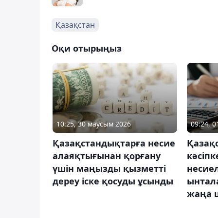
Қазақстан
Оқи отырыңыз
10:25, 30 маусым 2026
09:24, 
Қазақстандықтарға несие
Қазақ
алаяқтығынан қорғану
кәсіпк
үшін маңызды қызметті
несиел
дереу іске қосуды ұсынды
ынтал
жаңа 