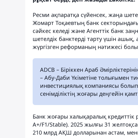
Ресми ақпаратқа сүйенсек, жаңа шет
Жомарт Тоқаевтың банк секторындағы
сәйкес келеді және Агенттік банк за
шетелдік банктерді тарту үшін ашық,
жүргізген реформаның нәтижесі болы
ADCB – Біріккен Араб Әмірліктерінің 
– Абу-Даби Үкіметіне толығымен ти
инвестициялық компаниясы болып 
сенімділіктің жоғары деңгейін қамт
Банк жоғары халықаралық кредиттік р
A+/F1/Stable). 2025 жылғы 31 желто
210 млрд АҚШ долларынан астам, мен