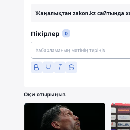
Жаңалықтан zakon.kz сайтында х
Пікірлер
0
Оқи отырыңыз