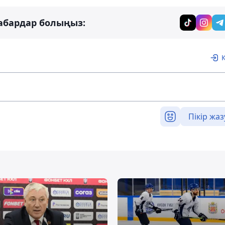
абардар болыңыз:
Пікір жаз