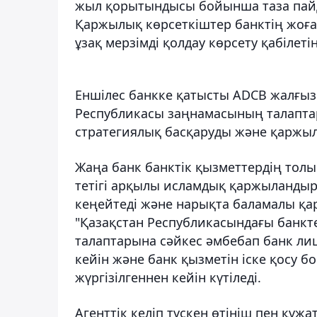
жыл қорытындысы бойынша таза пайд
Қаржылық көрсеткіштер банктің жоғ
ұзақ мерзімді қолдау көрсету қабілетін
Еншілес банкке қатысты ADCB жалғыз
Республикасы заңнамасының талапта
стратегиялық басқаруды және қаржыл
Жаңа банк банктік қызметтердің толы
тетігі арқылы исламдық қаржыландыр
кеңейтеді және нарықта баламалы қа
"Қазақстан Республикасындағы банкт
талаптарына сәйкес әмбебап банк ли
кейін және банк қызметін іске қосу
жүргізілгеннен кейін күтіледі.
Агенттік келіп түскен өтініш пен құж