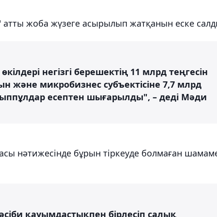
у" атты жоба жүзеге асырылып жатқанын еске салд
өкілдері негізгі берешектің 11 млрд теңгесін
ын және микробизнес субъектісіне 7,7 млрд
йыппұлдар есептен шығарылды", – деді Мәди
асы нәтижесінде бұрын тіркеуде болмаған шамам
кәсіби қауымдастықпен бірлесіп салық