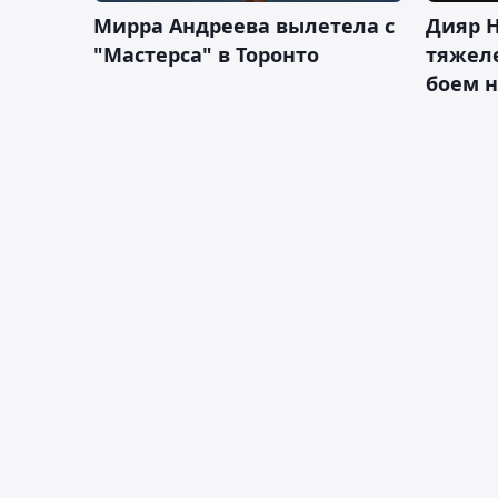
Мирра Андреева вылетела с
Дияр 
"Мастерса" в Торонто
тяжеле
боем н