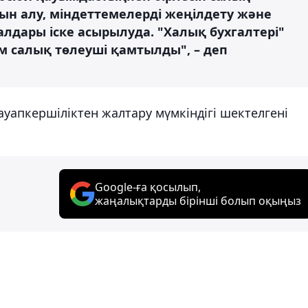
дын алу, міндеттемелерді жеңілдету және
ралдары іске асырылуда. "Халық бухгалтері"
м салық төлеуші қамтылды", – деп
жауапкершіліктен жалтару мүмкіндігі шектелгені
Google-ға қосылып,
жаңалықтарды бірінші болып оқыңыз