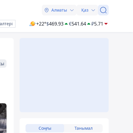
Алматы
Қаз
+22°
$
469.93
€
541.64
₽
5.71
алтері
жы
Соңғы
Танымал