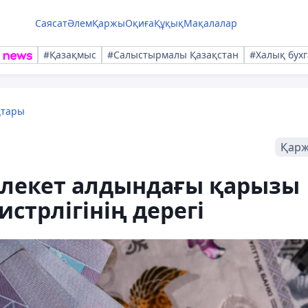
Саясат
Әлем
Қаржы
Оқиға
Құқық
Мақалалар
#Қазақмыс
#Салыстырмалы Қазақстан
#Халық бухг
қтары
Қар
млекет алдындағы қарызы
стрлігінің дерегі