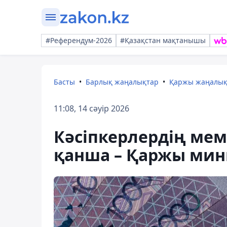
#Референдум-2026
#Қазақстан мақтанышы
Басты
Барлық жаңалықтар
Қаржы жаңалы
11:08, 14 сәуір 2026
Кәсіпкерлердің ме
қанша – Қаржы мини