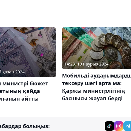
14:23, 19 наурыз 2024
5 қазан 2024
Мобильді аударымдард
тексеру шегі арта ма:
 министрі бюжет
Қаржы министрлігінің
атының қайда
басшысы жауап берді
лғанын айтты
абардар болыңыз: