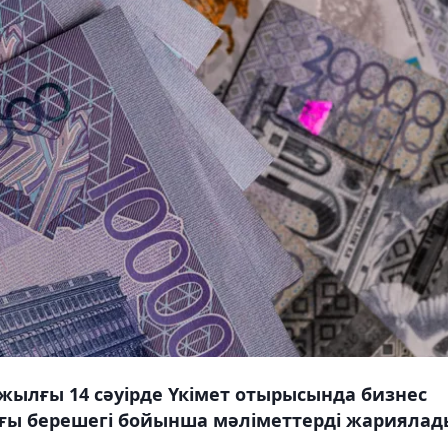
жылғы 14 сәуірде Үкімет отырысында бизнес
ағы берешегі бойынша мәліметтерді жариялад