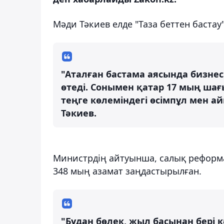
Мәди Тәкиев елде "Таза беттен баста
"Аталған бастама аясында бизнес 
өтеді. Сонымен қатар 17 мың шағ
теңге көлеміндегі өсімпұл мен а
Тәкиев.
Министрдің айтуынша, салық реформ
348 мың азамат заңдастырылған.
"Бұдан бөлек, жыл басынан бері 