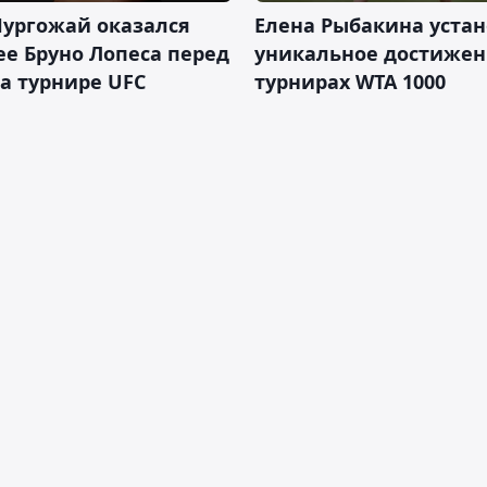
Нургожай оказался
Елена Рыбакина уста
е Бруно Лопеса перед
уникальное достижен
а турнире UFC
турнирах WTA 1000