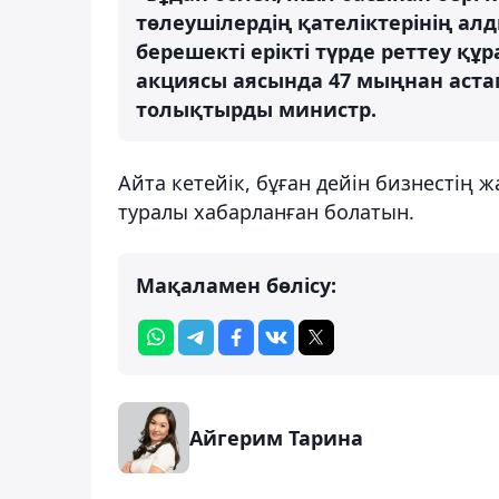
төлеушілердің қателіктерінің ал
берешекті ерікті түрде реттеу құ
акциясы аясында 47 мыңнан аста
толықтырды министр.
Айта кетейік, бұған дейін бизнестің 
туралы хабарланған болатын.
Мақаламен бөлісу:
Айгерим Тарина