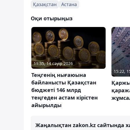
Қазақстан
Астана
Оқи отырыңыз
11:35, 14 сәуір 2026
15:22, 1
Теңгенің нығаюына
байланысты Қазақстан
Қаржы
бюджеті 146 млрд
қараж
теңгеден астам кірістен
жұмса
айырылды
Жаңалықтан zakon.kz сайтында х