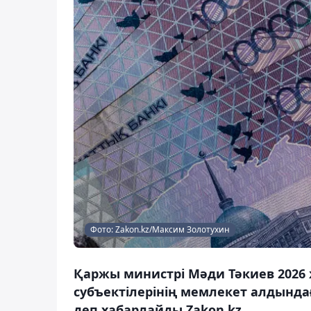
Фото: Zakon.kz/Максим Золотухин
Қаржы министрі Мәди Тәкиев 2026 
субъектілерінің мемлекет алдынд
деп хабарлайды Zakon.kz.