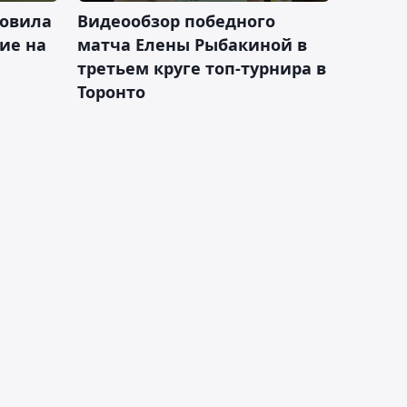
новила
Видеообзор победного
ие на
матча Елены Рыбакиной в
третьем круге топ-турнира в
Торонто