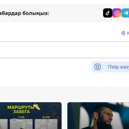
абардар болыңыз:
Пікір жаз