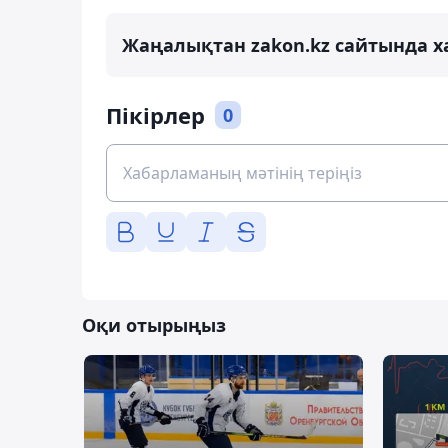
Жаңалықтан zakon.kz сайтында х
Пікірлер
0
Оқи отырыңыз