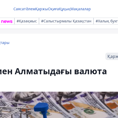
Саясат
Әлем
Қаржы
Оқиға
Құқық
Мақалалар
#Қазақмыс
#Салыстырмалы Қазақстан
#Халық бухг
қтары
Қар
а мен Алматыдағы валюта