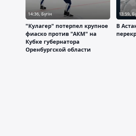
14:36, Бүгін
13:59, Б
"Кулагер" потерпел крупное
В Аста
фиаско против "АКМ" на
перек
Кубке губернатора
Оренбургской области