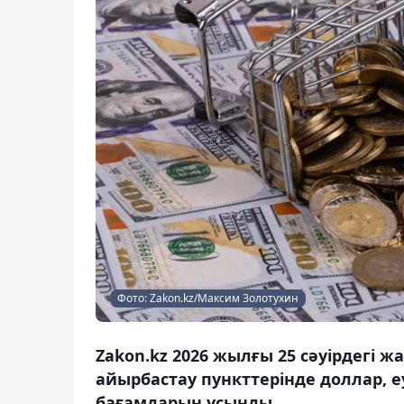
Фото: Zakon.kz/Максим Золотухин
Zakon.kz 2026 жылғы 25 сәуірдегі
айырбастау пункттерінде доллар, е
бағамдарын ұсынды.