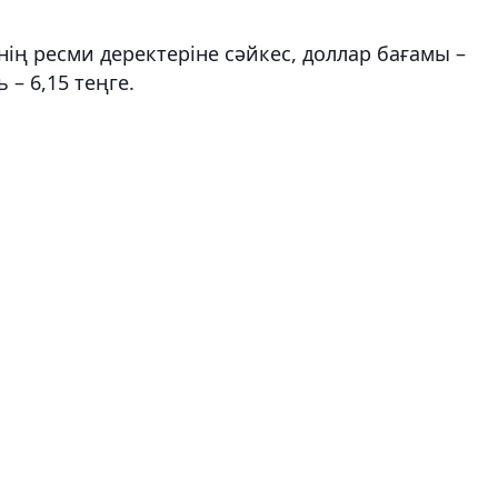
нің ресми деректеріне сәйкес, доллар бағамы –
ь – 6,15 теңге.