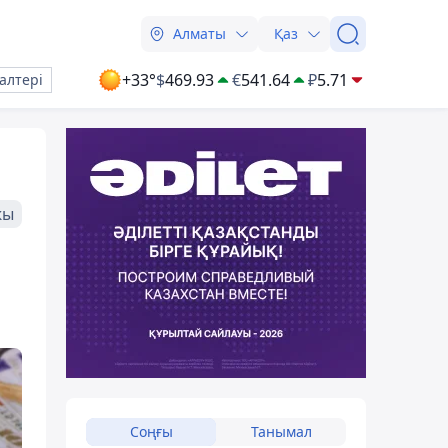
Алматы
Қаз
+33°
$
469.93
€
541.64
₽
5.71
алтері
жы
Соңғы
Танымал