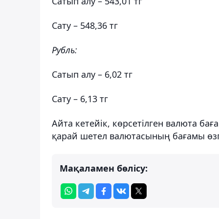
Сатып алу – 543,01 тг
Сату – 548,36 тг
Рубль:
Сатып алу – 6,02 тг
Сату – 6,13 тг
Айта кетейік, көрсетілген валюта бағ
қарай шетел валютасының бағамы өзг
Мақаламен бөлісу: