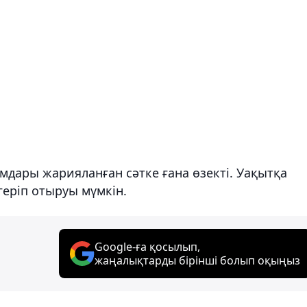
амдары жарияланған сәтке ғана өзекті. Уақытқа
еріп отыруы мүмкін.
Google-ға қосылып,
жаңалықтарды бірінші болып оқыңыз