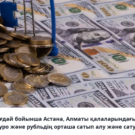
 жағдай бойынша Астана, Алматы қалаларындағ
уро және рубльдің орташа сатып алу және сат