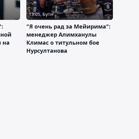
13:05, Бүгін
:
"Я очень рад за Мейирима":
чной
менеджер Алимханулы
 на
Климас о титульном бое
Нурсултанова