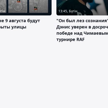
үгін
13:45, Бүгін
не 9 августа будут
"Он был лез сознания"
рыты улицы
Дэнис уверен в досро
победе над Чимаевым
турнире RAF