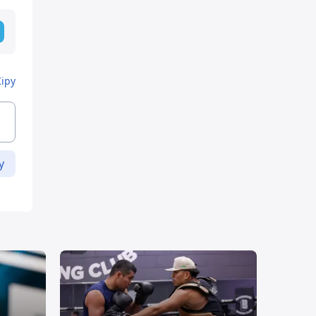
Кіру
у