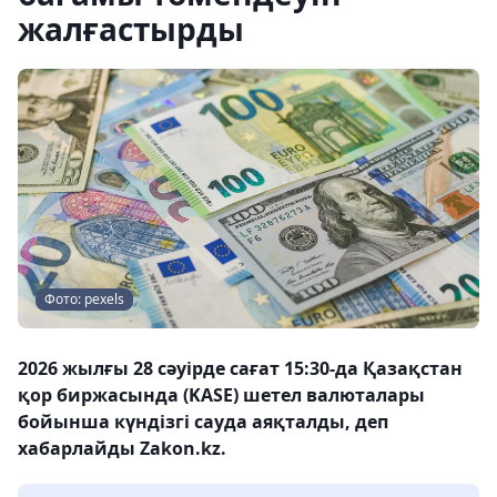
жалғастырды
Фото: pexels
2026 жылғы 28 сәуірде сағат 15:30-да Қазақстан
қор биржасында (KASE) шетел валюталары
бойынша күндізгі сауда аяқталды, деп
хабарлайды Zakon.kz.