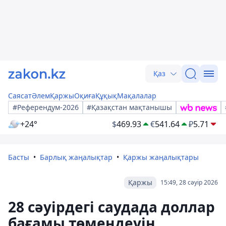
Қаз
Саясат
Әлем
Қаржы
Оқиға
Құқық
Мақалалар
#Референдум-2026
#Қазақстан мақтанышы
+24°
$
469.93
€
541.64
₽
5.71
Басты
Барлық жаңалықтар
Қаржы жаңалықтары
Қаржы
15:49, 28 сәуір 2026
28 сәуірдегі саудада доллар
бағамы төмендеуін