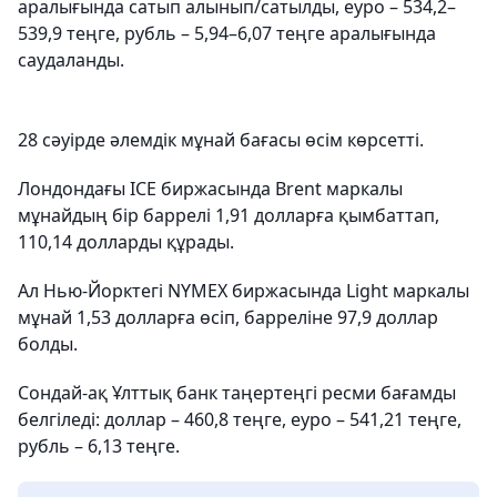
аралығында сатып алынып/сатылды, еуро – 534,2–
539,9 теңге, рубль – 5,94–6,07 теңге аралығында
саудаланды.
28 сәуірде әлемдік мұнай бағасы өсім көрсетті.
Лондондағы ICE биржасында Brent маркалы
мұнайдың бір баррелі 1,91 долларға қымбаттап,
110,14 долларды құрады.
Ал Нью-Йорктегі NYMEX биржасында Light маркалы
мұнай 1,53 долларға өсіп, барреліне 97,9 доллар
болды.
Сондай-ақ Ұлттық банк таңертеңгі ресми бағамды
белгіледі: доллар – 460,8 теңге, еуро – 541,21 теңге,
рубль – 6,13 теңге.