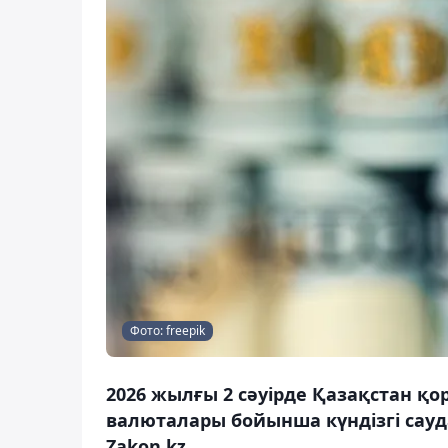
Фото: freepik
2026 жылғы 2 сәуірде Қазақстан қор
валюталары бойынша күндізгі сау
Zakon.kz.