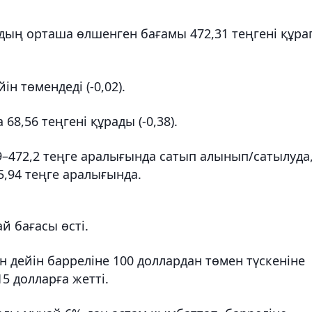
ң орташа өлшенген бағамы 472,31 теңгені құра
ін төмендеді (-0,02).
68,56 теңгені құрады (-0,38).
9–472,2 теңге аралығында сатып алынып/сатылуда
–5,94 теңге аралығында.
й бағасы өсті.
н дейін барреліне 100 доллардан төмен түскеніне
5 долларға жетті.