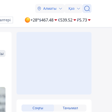
Алматы
Қаз
+28°
$
467.48
€
539.52
₽
5.73
алтері
жы
Соңғы
Танымал