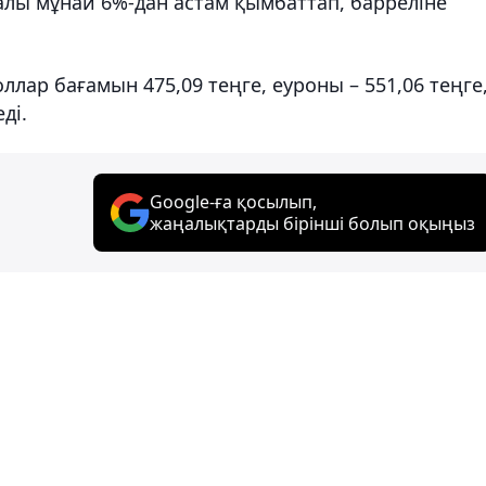
калы мұнай 6%-дан астам қымбаттап, барреліне
ллар бағамын 475,09 теңге, еуроны – 551,06 теңге
ді.
Google-ға қосылып,
жаңалықтарды бірінші болып оқыңыз