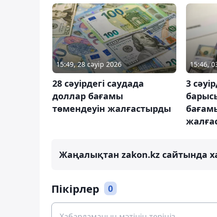
15:49, 28 сәуір 2026
15:46, 0
28 сәуірдегі саудада
3 сәуі
доллар бағамы
барыс
төмендеуін жалғастырды
бағам
жалға
Жаңалықтан zakon.kz сайтында х
Пікірлер
0