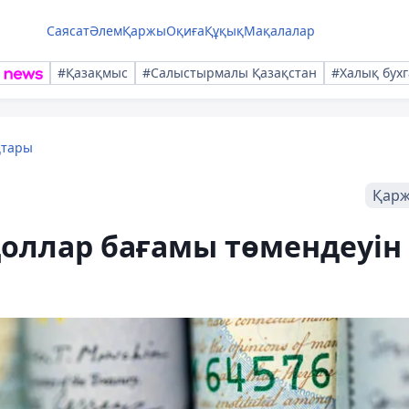
Саясат
Әлем
Қаржы
Оқиға
Құқық
Мақалалар
#Қазақмыс
#Салыстырмалы Қазақстан
#Халық бухг
қтары
Қар
 доллар бағамы төмендеуін