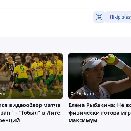
Пікір жаз
үгін
07:16, Бүгін
лся видеообзор матча
Елена Рыбакина: Не в
зан" – "Тобыл" в Лиге
физически готова игр
ренций
максимум