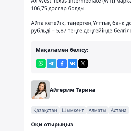
Ал West Texas Intermediate (WTI) мар
106,75 доллар болды.
Айта кетейік, таңертең Ұлттық банк до
рубльді – 5,87 теңге деңгейінде белгіле
Мақаламен бөлісу:
Айгерим Тарина
Қазақстан
Шымкент
Алматы
Астана
Оқи отырыңыз