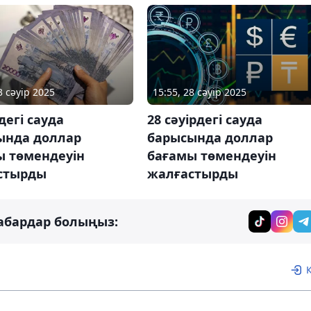
3 сәуір 2025
15:55, 28 сәуір 2025
рдегі сауда
28 сәуірдегі сауда
ында доллар
барысында доллар
ы төмендеуін
бағамы төмендеуін
стырды
жалғастырды
абардар болыңыз: