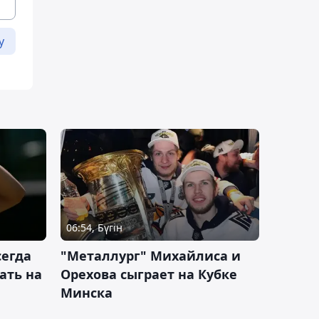
у
06:54, Бүгін
сегда
"Металлург" Михайлиса и
ать на
Орехова сыграет на Кубке
Минска