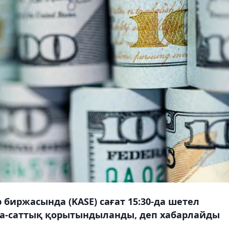
 биржасында (KASE) сағат 15:30-да шетел
да-саттық қорытындыланды, деп хабарлайды