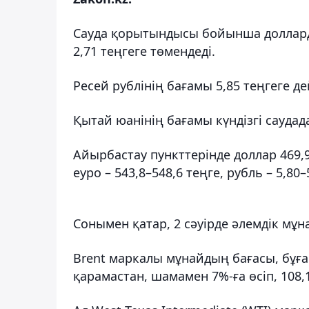
Сауда қорытындысы бойынша долларды
2,71 теңгеге төмендеді.
Ресей рублінің бағамы 5,85 теңгеге дей
Қытай юанінің бағамы күндізгі саудада 
Айырбастау пункттерінде доллар 469,
еуро – 543,8–548,6 теңге, рубль – 5,80
Сонымен қатар, 2 сәуірде әлемдік мұна
Brent маркалы мұнайдың бағасы, бұға
қарамастан, шамамен 7%-ға өсіп, 108,1