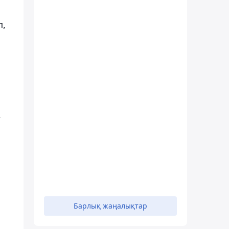
п,
,
Барлық жаңалықтар