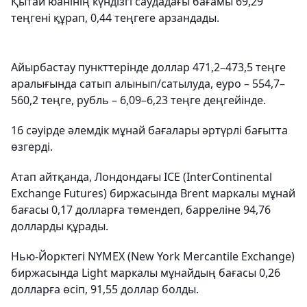
Қытай юанінің күндізгі саудадағы бағамы 69,29
теңгені құрап, 0,44 теңгеге арзандады.
Айырбастау пункттерінде доллар 471,2–473,5 теңге
аралығында сатып алынып/сатылуда, еуро – 554,7–
560,2 теңге, рубль – 6,09–6,23 теңге деңгейінде.
16 сәуірде әлемдік мұнай бағалары әртүрлі бағытта
өзгерді.
Атап айтқанда, Лондондағы ICE (InterContinental
Exchange Futures) биржасында Brent маркалы мұнай
бағасы 0,17 долларға төмендеп, барреліне 94,76
долларды құрады.
Нью-Йорктегі NYMEX (New York Mercantile Exchange)
биржасында Light маркалы мұнайдың бағасы 0,26
долларға өсіп, 91,55 доллар болды.