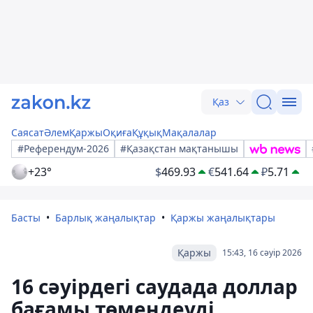
Қаз
Саясат
Әлем
Қаржы
Оқиға
Құқық
Мақалалар
#Референдум-2026
#Қазақстан мақтанышы
+23°
$
469.93
€
541.64
₽
5.71
Басты
Барлық жаңалықтар
Қаржы жаңалықтары
Қаржы
15:43, 16 сәуір 2026
16 сәуірдегі саудада доллар
бағамы төмендеуді