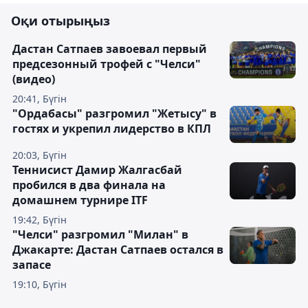
Оқи отырыңыз
Дастан Сатпаев завоевал первый
предсезонный трофей с "Челси"
(видео)
20:41, Бүгін
"Ордабасы" разгромил "Жетысу" в
гостях и укрепил лидерство в КПЛ
20:03, Бүгін
Теннисист Дамир Жалгасбай
пробился в два финала на
домашнем турнире ITF
19:42, Бүгін
"Челси" разгромил "Милан" в
Джакарте: Дастан Сатпаев остался в
запасе
19:10, Бүгін