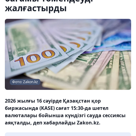
жалғастырды
Фото: Zakon.kz
2026 жылғы 16 сәуірде Қазақстан қор
биржасында (KASE) сағат 15:30-да шетел
валюталары бойынша күндізгі сауда сессиясы
аяқталды, деп хабарлайды Zakon.kz.