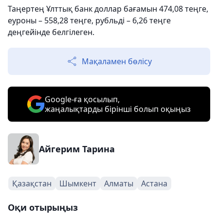
Таңертең Ұлттық банк доллар бағамын 474,08 теңге,
еуроны – 558,28 теңге, рубльді – 6,26 теңге
деңгейінде белгілеген.
Мақаламен бөлісу
Google-ға қосылып,
жаңалықтарды бірінші болып оқыңыз
Айгерим Тарина
Қазақстан
Шымкент
Алматы
Астана
Оқи отырыңыз