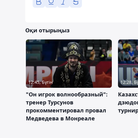
Оқи отырыңыз
12:45, Бүгін
12:28, Б
"Он игрок волнообразный":
Казахс
тренер Турсунов
дзюдо
прокомментировал провал
турнир
Медведева в Монреале