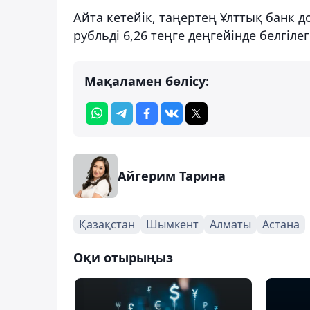
Айта кетейік, таңертең Ұлттық банк до
рубльді 6,26 теңге деңгейінде белгіле
Мақаламен бөлісу:
Айгерим Тарина
Қазақстан
Шымкент
Алматы
Астана
Оқи отырыңыз