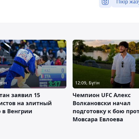
Пікір жаз
үгін
12:09, Бүгін
тан заявил 15
Чемпион UFC Алекс
истов на элитный
Волкановски начал
 в Венгрии
подготовку к бою про
Мовсара Евлоева