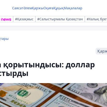
Саясат
Әлем
Қаржы
Оқиға
Құқық
Мақалалар
#Қазақмыс
#Салыстырмалы Қазақстан
#Халық бухг
қтары
Қар
а қорытындысы: доллар
астырды