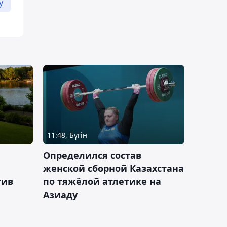
у
11:48, Бүгін
Определился состав
женской сборной Казахстана
тив
по тяжёлой атлетике на
Азиаду