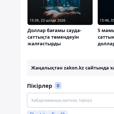
15:39, 23 шілде 2026
15:46, 
Доллар бағамы сауда-
5 мам
саттықта төмендеуін
сатты
жалғастырды
доллар
Жаңалықтан zakon.kz сайтында х
Пікірлер
0