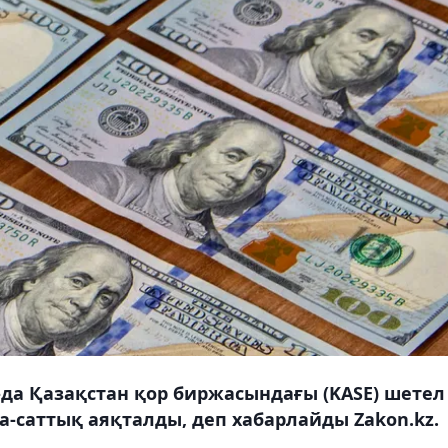
-да Қазақстан қор биржасындағы (KASE) шетел
а-саттық аяқталды, деп хабарлайды Zakon.kz.