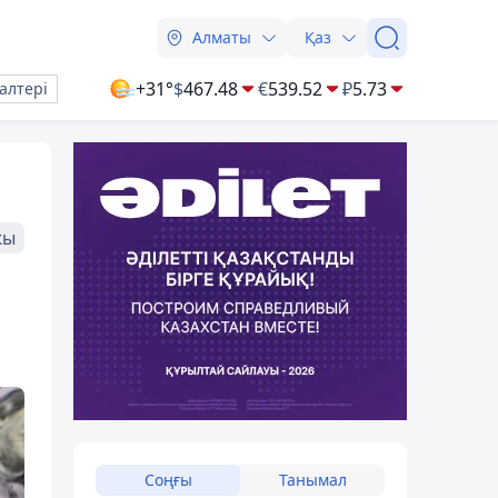
Алматы
Қаз
+31°
$
467.48
€
539.52
₽
5.73
алтері
жы
Соңғы
Танымал