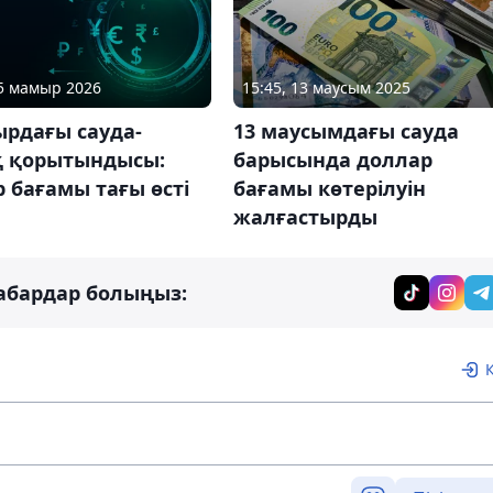
05 мамыр 2026
15:45, 13 маусым 2025
ырдағы сауда-
13 маусымдағы сауда
қ қорытындысы:
барысында доллар
 бағамы тағы өсті
бағамы көтерілуін
жалғастырды
абардар болыңыз: