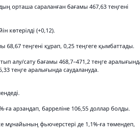
ң орташа сараланған бағамы 467,63 теңгені
ін көтерілді (+0,12).
 68,67 теңгені құрап, 0,25 теңгеге қымбаттады.
тып алу/сату бағамы 468,7–471,2 теңге аралығынд
9–6,33 теңге аралығында саудалануда.
ендеді.
-ға арзандап, барреліне 106,55 доллар болды.
te мұнайының фьючерстері де 1,1%-ға төмендеп,