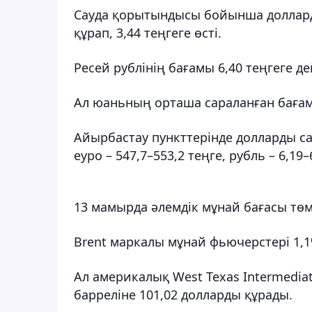
Сауда қорытындысы бойынша долларды
құрап, 3,44 теңгеге өсті.
Ресей рублінің бағамы 6,40 теңгеге дей
Ал юаньның орташа сараланған бағамы
Айырбастау пункттерінде долларды са
еуро – 547,7–553,2 теңге, рубль – 6,1
13 мамырда әлемдік мұнай бағасы төм
Brent маркалы мұнай фьючерстері 1,1%
Ал америкалық West Texas Intermedia
барреліне 101,02 долларды құрады.