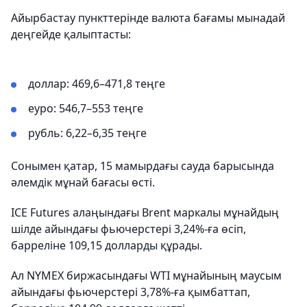
Айырбастау пункттерінде валюта бағамы мынадай
деңгейде қалыптасты:
доллар: 469,6–471,8 теңге
еуро: 546,7–553 теңге
рубль: 6,22–6,35 теңге
Сонымен қатар, 15 мамырдағы сауда барысында
әлемдік мұнай бағасы өсті.
ICE Futures алаңындағы Brent маркалы мұнайдың
шілде айындағы фьючерстері 3,24%-ға өсіп,
барреліне 109,15 долларды құрады.
Ал NYMEX биржасындағы WTI мұнайының маусым
айындағы фьючерстері 3,78%-ға қымбаттап,