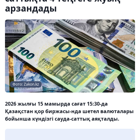
арзандады
Фото: Zakon.kz
2026 жылғы 15 мамырда сағат 15:30-да
Қазақстан қор биржасы-нда шетел валюталары
бойынша күндізгі сауда-саттық аяқталды.