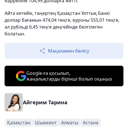
барреліне 104,99 долларға жетті.
Айта кетейік, таңертең Қазақстан Ұлттық Банкі
доллар бағамын 474,04 теңге, еуроны 555,01 теңге,
ал рубльді 6,45 теңге деңгейінде белгілеген
болатын.
Мақаламен бөлісу
Google-ға қосылып,
жаңалықтарды бірінші болып оқыңыз
Айгерим Тарина
Қазақстан
Шымкент
Алматы
Астана