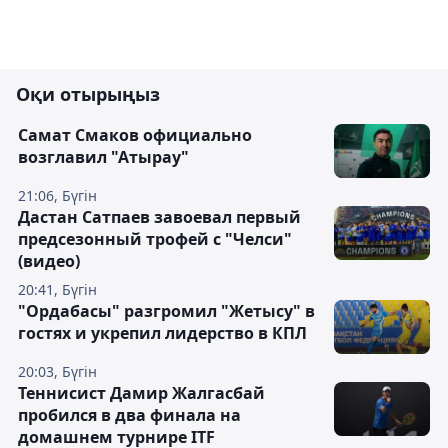
Оқи отырыңыз
Самат Смаков официально
возглавил "Атырау"
21:06, Бүгін
Дастан Сатпаев завоевал первый
предсезонный трофей с "Челси"
(видео)
20:41, Бүгін
"Ордабасы" разгромил "Жетысу" в
гостях и укрепил лидерство в КПЛ
20:03, Бүгін
Теннисист Дамир Жалгасбай
пробился в два финала на
домашнем турнире ITF