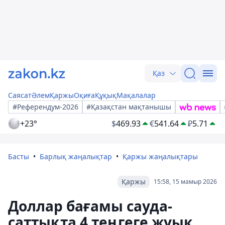
Қаз
Саясат
Әлем
Қаржы
Оқиға
Құқық
Мақалалар
#Референдум-2026
#Қазақстан мақтанышы
+23°
$
469.93
€
541.64
₽
5.71
Басты
Барлық жаңалықтар
Қаржы жаңалықтары
Қаржы
15:58, 15 мамыр 2026
Доллар бағамы сауда-
саттықта 4 теңгеге жуық