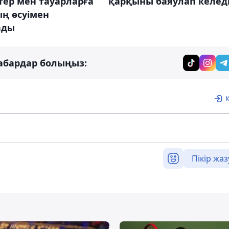
тер мен тауарларға
қарқыны баяулап келед
ң өсуімен
ады
абардар болыңыз:
Пікір жаз