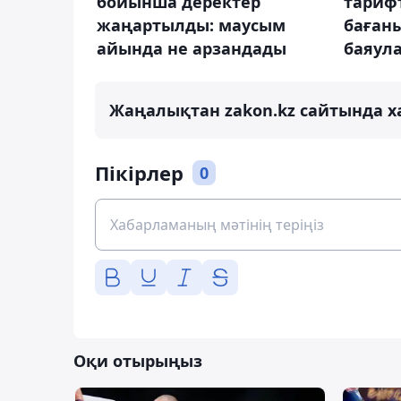
бойынша деректер
тариф
жаңартылды: маусым
бағаны
айында не арзандады
баяул
Жаңалықтан zakon.kz сайтында х
Пікірлер
0
Оқи отырыңыз