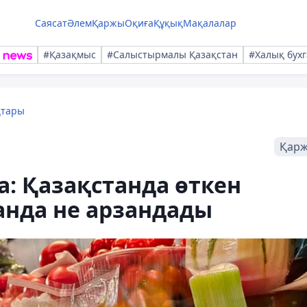
Саясат
Әлем
Қаржы
Оқиға
Құқық
Мақалалар
#Қазақмыс
#Салыстырмалы Қазақстан
#Халық бухг
қтары
Қар
: Қазақстанда өткен
нда не арзандады