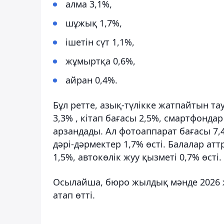
алма 3,1%,
шұжық 1,7%,
ішетін сүт 1,1%,
жұмыртқа 0,6%,
айран 0,4%.
Бұл ретте, азық-түлікке жатпайтын т
3,3% , кітап бағасы 2,5%, смартфондар
арзандады. Ал фотоаппарат бағасы 7,
дәрі-дәрмектер 1,7% өсті. Балалар ат
1,5%, автокөлік жуу қызметі 0,7% өсті.
Осылайша, бюро жылдық мәнде 2026 
атап өтті.