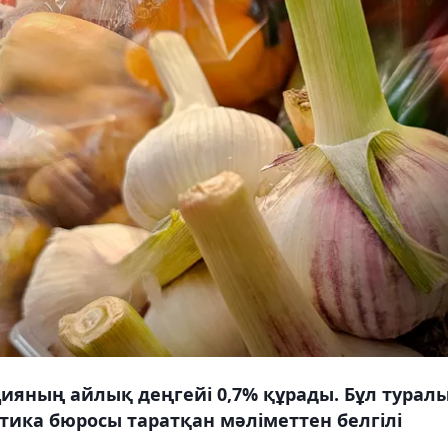
яның айлық деңгейі 0,7% құрады. Бұл турал
стика бюросы таратқан мәліметтен белгілі