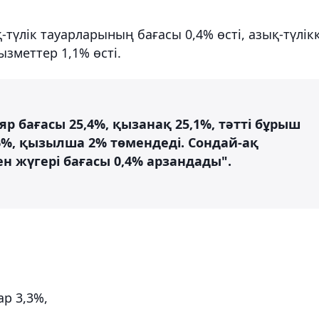
-түлік тауарларының бағасы 0,4% өсті, азық-түлік
зметтер 1,1% өсті.
яр бағасы 25,4%, қызанақ 25,1%, тәтті бұрыш
,6%, қызылша 2% төмендеді. Сондай-ақ
н жүгері бағасы 0,4% арзандады".
р 3,3%,