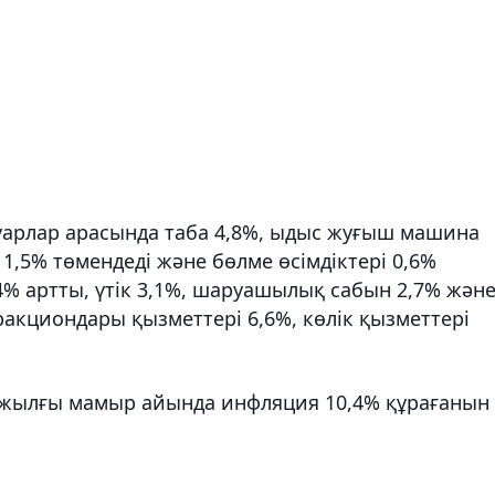
ауарлар арасында таба 4,8%, ыдыс жуғыш машина
 1,5% төмендеді және бөлме өсімдіктері 0,6%
4% артты, үтік 3,1%, шаруашылық сабын 2,7% жән
тракциондары қызметтері 6,6%, көлік қызметтері
жылғы мамыр айында инфляция 10,4% құрағанын