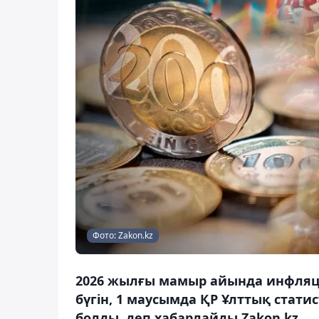
Фото: Zakon.kz
2026 жылғы мамыр айында инфляци
бүгін, 1 маусымда ҚР Ұлттық стати
болды, деп хабарлайды Zakon.kz.