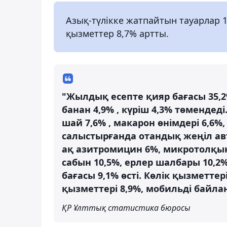
Азық-түлікке жатпайтын тауарлар 11
қызметтер 8,7% артты.
"Жылдық есепте қияр бағасы 35,2%
банан 4,9% , күріш 4,3% төмендеді
шай 7,6% , макарон өнімдері 6,6%
салыстырғанда отандық жеңіл авт
ақ азитромицин 6%, микротолқы
сабын 10,5%, ерлер шалбары 10,2
бағасы 9,1% өсті. Көлік қызметтер
қызметтері 8,9%, мобильді байла
ҚР Ұлттық статистика бюросы