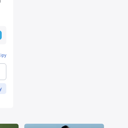
і
Кіру
у