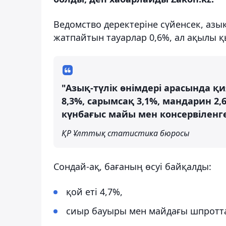
Ведомство деректеріне сүйенсек, азық
жатпайтын тауарлар 0,6%, ал ақылы қы
"Азық-түлік өнімдері арасында қи
8,3%, сарымсақ 3,1%, мандарин 2
күнбағыс майы мен консервіленге
ҚР Ұлттық статистика бюросы
Сондай-ақ, бағаның өсуі байқалды:
қой еті 4,7%,
сиыр бауыры мен майдағы шпротта