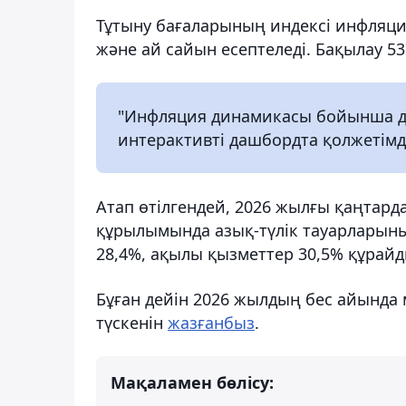
Тұтыну бағаларының индексі инфляци
және ай сайын есептеледі. Бақылау 53
"Инфляция динамикасы бойынша де
интерактивті дашбордта қолжетімді"
Атап өтілгендей, 2026 жылғы қаңтард
құрылымында азық-түлік тауарларының
28,4%, ақылы қызметтер 30,5% құрайд
Бұған дейін 2026 жылдың бес айында 
түскенін
жазғанбыз
.
Мақаламен бөлісу: