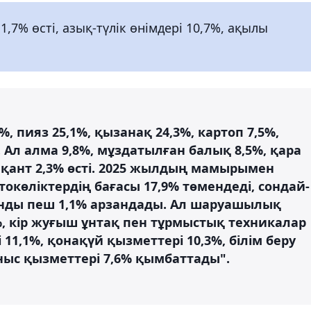
,7% өсті, азық-түлік өнімдері 10,7%, ақылы
, пияз 25,1%, қызанақ 24,3%, картоп 7,5%,
. Ал алма 9,8%, мұздатылған балық 8,5%, қара
, қант 2,3% өсті. 2025 жылдың мамырымен
окөліктердің бағасы 17,9% төмендеді, сондай-
нды пеш 1,1% арзандады. Ал шаруашылық
%, кір жуғыш ұнтақ пен тұрмыстық техникалар
і 11,1%, қонақүй қызметтері 10,3%, білім беру
ныс қызметтері 7,6% қымбаттады".