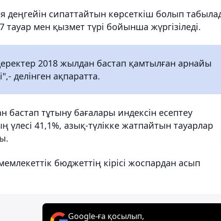
я деңгейін сипаттайтын көрсеткіш болып табыла
7 тауар мен қызмет түрі бойынша жүргізіледі.
ректер 2018 жылдан бастап қамтылған арнайы
,- делінген ақпаратта.
ан бастап тұтыну бағалары индексін есептеу
 үлесі 41,1%, азық-түлікке жатпайтын тауарлар
ы.
мемлекеттік бюджеттің кірісі жоспардан асып
Google-ға қосылып,