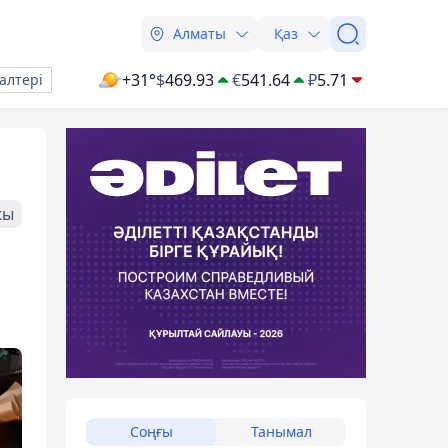
Алматы
Қаз
+31°
$
469.93
€
541.64
₽
5.71
алтері
жы
Соңғы
Танымал