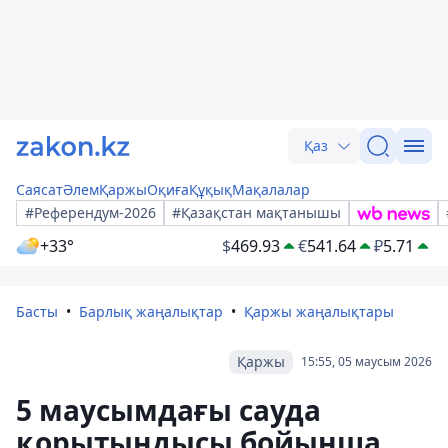
Қаз
Саясат
Әлем
Қаржы
Оқиға
Құқық
Мақалалар
#Референдум-2026
#Қазақстан мақтанышы
+33°
$
469.93
€
541.64
₽
5.71
Басты
Барлық жаңалықтар
Қаржы жаңалықтары
Қаржы
15:55, 05 маусым 2026
5 маусымдағы сауда
қорытындысы бойынша