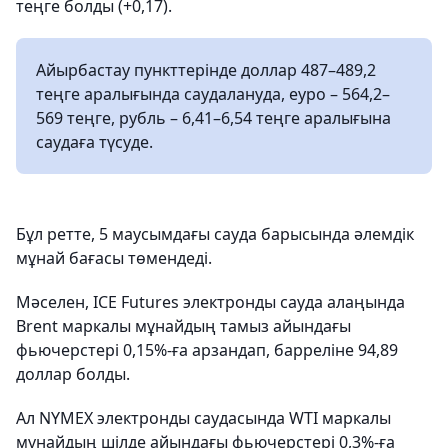
теңге болды (+0,17).
Айырбастау пункттерінде доллар 487–489,2
теңге аралығында саудалануда, еуро – 564,2–
569 теңге, рубль – 6,41–6,54 теңге аралығына
саудаға түсуде.
Бұл ретте, 5 маусымдағы сауда барысында әлемдік
мұнай бағасы төмендеді.
Мәселен, ICE Futures электронды сауда алаңында
Brent маркалы мұнайдың тамыз айындағы
фьючерстері 0,15%-ға арзандап, барреліне 94,89
доллар болды.
Ал NYMEX электронды саудасында WTI маркалы
мұнайдың шілде айындағы фьючерстері 0,3%-ға