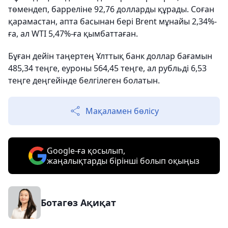
төмендеп, барреліне 92,76 долларды құрады. Соған
қарамастан, апта басынан бері Brent мұнайы 2,34%-
ға, ал WTI 5,47%-ға қымбаттаған.
Бұған дейін таңертең Ұлттық банк доллар бағамын
485,34 теңге, еуроны 564,45 теңге, ал рубльді 6,53
теңге деңгейінде белгілеген болатын.
Мақаламен бөлісу
Google-ға қосылып,
жаңалықтарды бірінші болып оқыңыз
Ботагөз Ақиқат