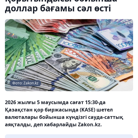
доллар бағамы сәл өсті
Фото: Zakon.kz
2026 жылғы 5 маусымда сағат 15:30-да
Қазақстан қор биржасында (KASE) шетел
валюталары бойынша күндізгі сауда-саттық
аяқталды, деп хабарлайды Zakon.kz.