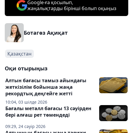
Google-ға қосылып,
жаңалықтарды бірінші болып оқыңыз
Ботагөз Ақиқат
Қазақстан
Оқи отырыңыз
Алтын бағасы тамыз айындағы
жеткізілім бойынша жаңа
рекордтық деңгейге жетті
10:04, 03 шілде 2026
Бағалы металл бағасы 13 сәуірден
бері алғаш рет төмендеді
09:29, 24 сәуір 2026
Алтынның бағасы жаңа тарихи