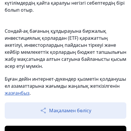
күтілімдердің қайта қаралуы негізгі себептердің бірі
болып отыр.
Сондай-ақ бағаның құлдырауына биржалық
инвестициялық қорлардан (ETF) қаражаттың
әкетілуі, инвесторлардың пайдасын тіркеуі және
кейбір мемлекеттік қорлардың бюджет тапшылығын
жабу мақсатында алтын сатуына байланысты қысым
әсер етуі мүмкін.
Бұған дейін интернет-дүкендер қызметін қолданушы
ел азаматтарына жағымды жаңалық жеткізілгенін
жазғанбыз
.
Мақаламен бөлісу