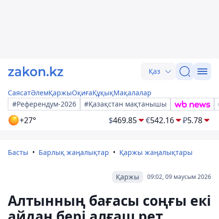
Қаз
Саясат
Әлем
Қаржы
Оқиға
Құқық
Мақалалар
#Референдум-2026
#Қазақстан мақтанышы
+27°
$
469.85
€
542.16
₽
5.78
Басты
Барлық жаңалықтар
Қаржы жаңалықтары
Қаржы
09:02, 09 маусым 2026
Алтынның бағасы соңғы екі
айдан бері алғаш рет