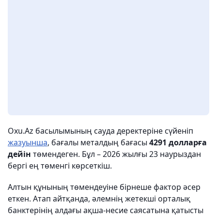
Oxu.Az басылымының сауда деректеріне сүйеніп
жазуынша
, бағалы металдың бағасы
4291 долларға
дейін
төмендеген. Бұл – 2026 жылғы 23 наурыздан
бергі ең төменгі көрсеткіш.
Алтын құнының төмендеуіне бірнеше фактор әсер
еткен. Атап айтқанда, әлемнің жетекші орталық
банктерінің алдағы ақша-несие саясатына қатысты