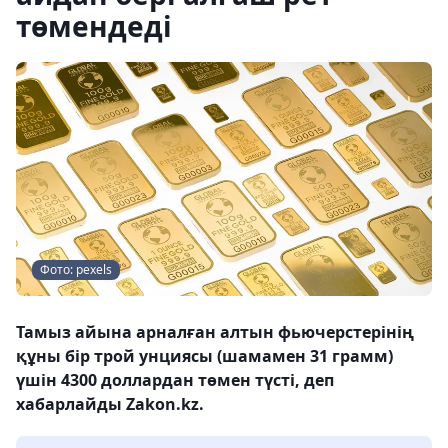
төмендеді
Фото: pexels
Тамыз айына арналған алтын фьючерстерінің
құны бір трой унциясы (шамамен 31 грамм)
үшін 4300 доллардан төмен түсті, деп
хабарлайды Zakon.kz.