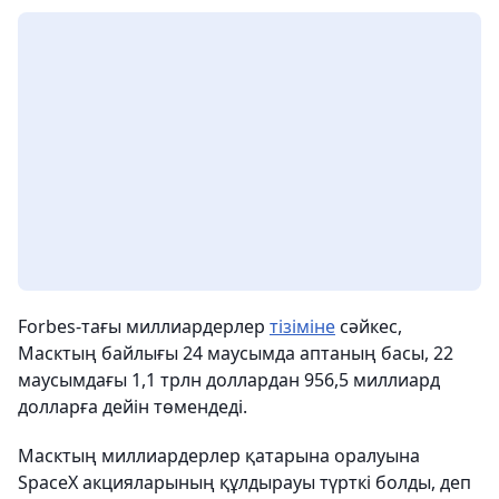
Forbes-тағы миллиардерлер
тізіміне
сәйкес,
Масктың байлығы 24 маусымда аптаның басы, 22
маусымдағы 1,1 трлн доллардан 956,5 миллиард
долларға дейін төмендеді.
Масктың миллиардерлер қатарына оралуына
SpaceX акцияларының құлдырауы түрткі болды, деп