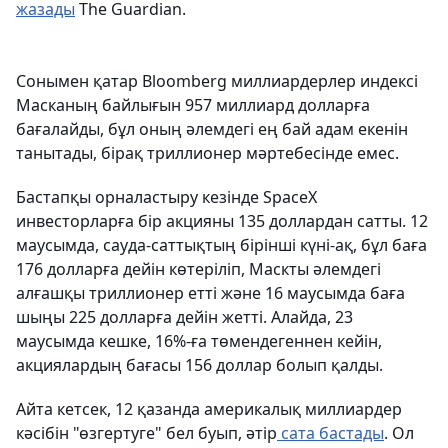
жазады
The Guardian.
Сонымен қатар Bloomberg миллиардерлер индексі
Масканың байлығын 957 миллиард долларға
бағалайды, бұл оның әлемдегі ең бай адам екенін
танытады, бірақ триллионер мәртебесінде емес.
Бастапқы орналастыру кезінде SpaceX
инвесторларға бір акцияны 135 доллардан сатты. 12
маусымда, сауда-саттықтың бірінші күні-ақ, бұл баға
176 долларға дейін көтеріліп, Маскты әлемдегі
алғашқы триллионер етті және 16 маусымда баға
шыңы 225 долларға дейін жетті. Алайда, 23
маусымда кешке, 16%-ға төмендегеннен кейін,
акциялардың бағасы 156 доллар болып қалды.
Айта кетсек, 12 қазанда америкалық миллиардер
кәсібін "өзгертуге" бел буып, әтір
сата бастады
. Ол