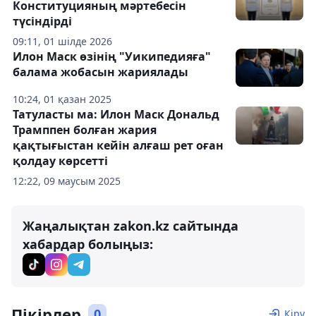
Конституцияның мәртебесін
түсіндірді
09:11, 01 шілде 2026
Илон Маск өзінің "Уикипедияға"
балама жобасын жариялады
10:24, 01 қазан 2025
Татуласты ма: Илон Маск Дональд
Трамппен болған жария
қақтығыстан кейін алғаш рет оған
қолдау көрсетті
12:22, 09 маусым 2025
Жаңалықтан zakon.kz сайтында
хабардар болыңыз:
Пікірлер
0
Кіру