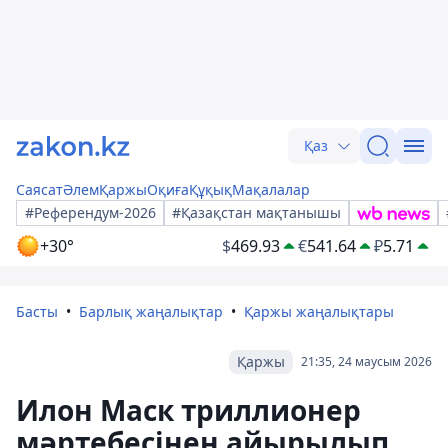
Қаз
Саясат
Әлем
Қаржы
Оқиға
Құқық
Мақалалар
#Референдум-2026
#Қазақстан мақтанышы
+30°
$
469.93
€
541.64
₽
5.71
Басты
Барлық жаңалықтар
Қаржы жаңалықтары
Қаржы
21:35, 24 маусым 2026
Илон Маск триллионер
мәртебесінен айырылып