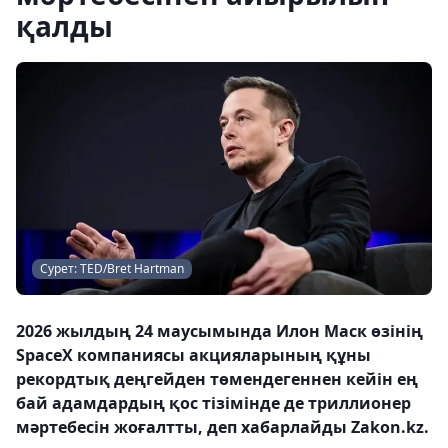
қалды
Сурет: TED/Bret Hartman
2026 жылдың 24 маусымында Илон Маск өзінің
SpaceX компаниясы акцияларының құны
рекордтық деңгейден төмендегеннен кейін ең
бай адамдардың қос тізімінде де триллионер
мәртебесін жоғалтты, деп хабарлайды Zakon.kz.