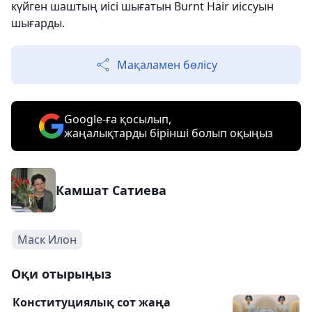
күйген шаштың иісі шығатын Burnt Hair иіссуын
шығарды.
Мақаламен бөлісу
Google-ға қосылып,
жаңалықтарды бірінші болып оқыңыз
Камшат Сатиева
Маск Илон
Оқи отырыңыз
Конституциялық сот жаңа