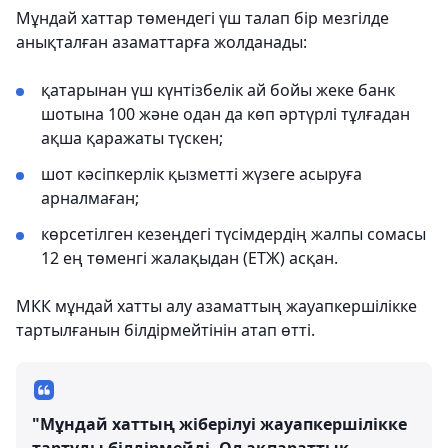
Мұндай хаттар төмендегі үш талап бір мезгілде
анықталған азаматтарға жолданады:
қатарынан үш күнтізбелік ай бойы жеке банк
шотына 100 және одан да көп әртүрлі тұлғадан
ақша қаражаты түскен;
шот кәсіпкерлік қызметті жүзеге асыруға
арналмаған;
көрсетілген кезеңдегі түсімдердің жалпы сомасы
12 ең төменгі жалақыдан (ЕТЖ) асқан.
МКК мұндай хатты алу азаматтың жауапкершілікке
тартылғанын білдірмейтінін атап өтті.
"Мұндай хаттың жіберілуі жауапкершілікке