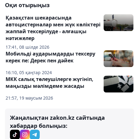
Оқи отырыңыз
Қазақстан шекарасында
автоцистерналар мен жүк көліктері
жаппай тексерілуде - алғашқы
нәтижелер
17:41, 08 шілде 2026
Мобильді аударымдарды тексеру
керек пе: Дерек пен дәйек
16:10, 05 қаңтар 2024
МКК салық төлеушілерге жүгініп,
маңызды мәлімдеме жасады
21:57, 19 маусым 2026
Жаңалықтан zakon.kz сайтында
хабардар болыңыз: