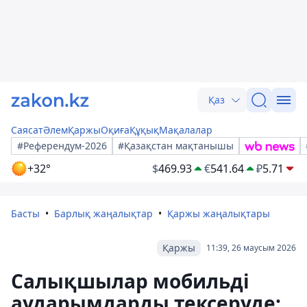
Қаз
Саясат
Әлем
Қаржы
Оқиға
Құқық
Мақалалар
#Референдум-2026
#Қазақстан мақтанышы
+32°
$
469.93
€
541.64
₽
5.71
Басты
Барлық жаңалықтар
Қаржы жаңалықтары
Қаржы
11:39, 26 маусым 2026
Салықшылар мобильді
аударымдарды тексеруде: