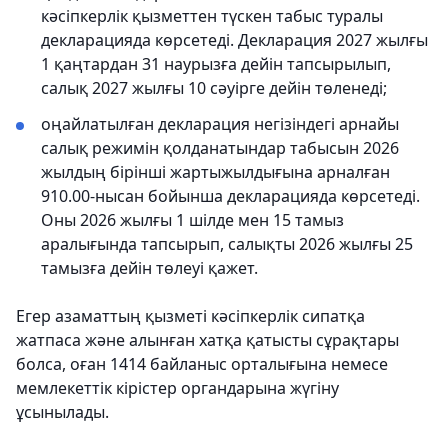
кәсіпкерлік қызметтен түскен табыс туралы
декларацияда көрсетеді. Декларация 2027 жылғы
1 қаңтардан 31 наурызға дейін тапсырылып,
салық 2027 жылғы 10 сәуірге дейін төленеді;
оңайлатылған декларация негізіндегі арнайы
салық режимін қолданатындар табысын 2026
жылдың бірінші жартыжылдығына арналған
910.00-нысан бойынша декларацияда көрсетеді.
Оны 2026 жылғы 1 шілде мен 15 тамыз
аралығында тапсырып, салықты 2026 жылғы 25
тамызға дейін төлеуі қажет.
Егер азаматтың қызметі кәсіпкерлік сипатқа
жатпаса және алынған хатқа қатысты сұрақтары
болса, оған 1414 байланыс орталығына немесе
мемлекеттік кірістер органдарына жүгіну
ұсынылады.