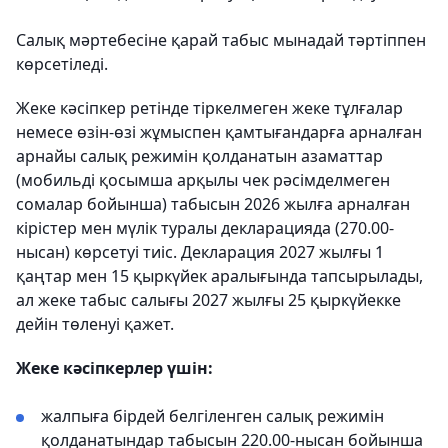
Салық мәртебесіне қарай табыс мынадай тәртіппен
көрсетіледі.
Жеке кәсіпкер ретінде тіркелмеген жеке тұлғалар
немесе өзін-өзі жұмыспен қамтығандарға арналған
арнайы салық режимін қолданатын азаматтар
(мобильді қосымша арқылы чек рәсімделмеген
сомалар бойынша) табысын 2026 жылға арналған
кірістер мен мүлік туралы декларацияда (270.00-
нысан) көрсетуі тиіс. Декларация 2027 жылғы 1
қаңтар мен 15 қыркүйек аралығында тапсырылады,
ал жеке табыс салығы 2027 жылғы 25 қыркүйекке
дейін төленуі қажет.
Жеке кәсіпкерлер үшін:
жалпыға бірдей белгіленген салық режимін
қолданатындар табысын 220.00-нысан бойынша