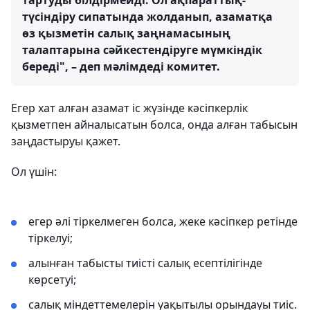
тартуды білдірмейді. Ол ақпараттық-
түсіндіру сипатында жолданып, азаматқа
өз қызметін салық заңнамасының
талаптарына сәйкестендіруге мүмкіндік
береді", – деп мәлімдеді комитет.
Егер хат алған азамат іс жүзінде кәсіпкерлік
қызметпен айналысатын болса, онда алған табысын
заңдастыруы қажет.
Ол үшін:
егер әлі тіркелмеген болса, жеке кәсіпкер ретінде
тіркелуі;
алынған табысты тиісті салық есептілігінде
көрсетуі;
салық міндеттемелерін уақытылы орындауы тиіс.