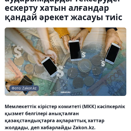
ескерту хатын алғандар
қандай әрекет жасауы тиіс
Фото: Zakon.kz
Мемлекеттік кірістер комитеті (МКК) кәсіпкерлік
қызмет белгілері анықталған
қазақстандықтарға ақпараттық хаттар
жолдады, деп хабарлайды Zakon.kz.