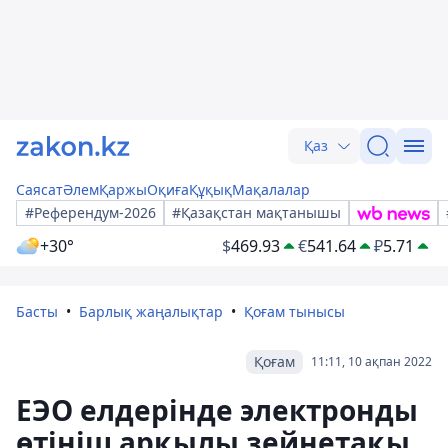
Қаз
Саясат
Әлем
Қаржы
Оқиға
Құқық
Мақалалар
#Референдум-2026
#Қазақстан мақтанышы
+30°
$
469.93
€
541.64
₽
5.71
Басты
Барлық жаңалықтар
Қоғам тынысы
Қоғам
11:11, 10 ақпан 2022
ЕЭО елдерінде электронды
өтініш арқылы зейнетақы