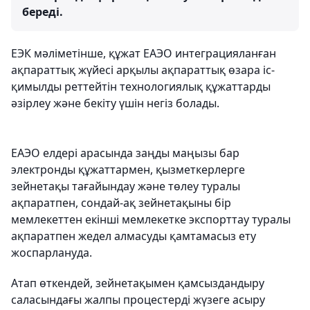
береді.
ЕЭК мәліметінше, құжат ЕАЭО интеграцияланған
ақпараттық жүйесі арқылы ақпараттық өзара іс-
қимылды реттейтін технологиялық құжаттарды
әзірлеу және бекіту үшін негіз болады.
ЕАЭО елдері арасында заңды маңызы бар
электронды құжаттармен, қызметкерлерге
зейнетақы тағайындау және төлеу туралы
ақпаратпен, сондай-ақ зейнетақыны бір
мемлекеттен екінші мемлекетке экспорттау туралы
ақпаратпен жедел алмасуды қамтамасыз ету
жоспарлануда.
Атап өткендей, зейнетақымен қамсыздандыру
саласындағы жалпы процестерді жүзеге асыру