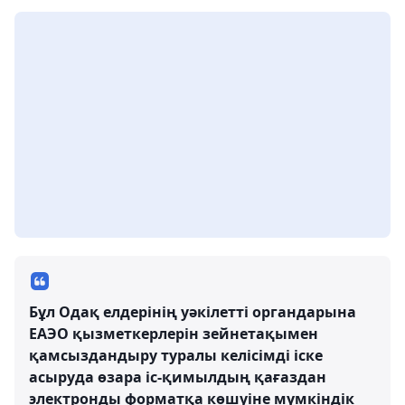
Бұл Одақ елдерінің уәкілетті органдарына
ЕАЭО қызметкерлерін зейнетақымен
қамсыздандыру туралы келісімді іске
асыруда өзара іс-қимылдың қағаздан
электронды форматқа көшуіне мүмкіндік