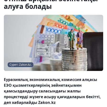
алуға болады
Сурет: Zakon.kz.
Еуразиялық экономикалық комиссия алқасы
ЕЭО қызметкерлерінің зейнетақымен
қамсыздандыру саласындағы жалпы
процестерді жүзеге асыру қағидаларын бекітті,
деп хабарлайды Zakon.kz